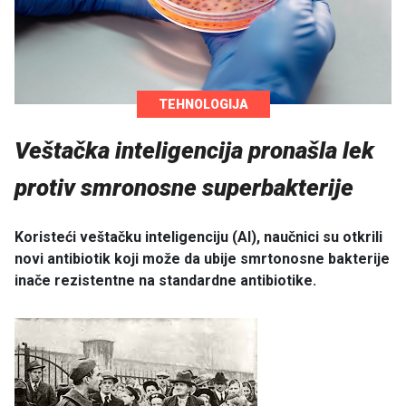
TEHNOLOGIJA
Veštačka inteligencija pronašla lek
protiv smronosne superbakterije
Koristeći veštačku inteligenciju (AI), naučnici su otkrili
novi antibiotik koji može da ubije smrtonosne bakterije
inače rezistentne na standardne antibiotike.