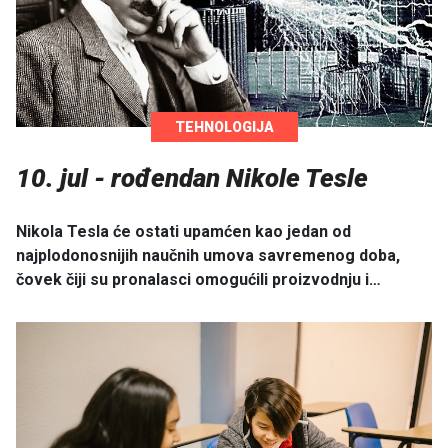
TEHNOLOGIJA
10. jul - rođendan Nikole Tesle
Nikola Tesla će ostati upamćen kao jedan od
najplodonosnijih naučnih umova savremenog doba,
čovek čiji su pronalasci omogućili proizvodnju i…