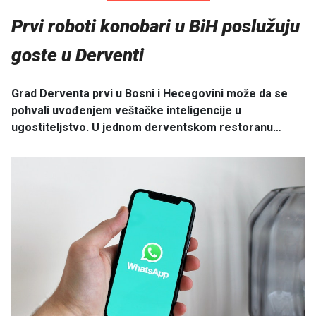
Prvi roboti konobari u BiH poslužuju
goste u Derventi
Grad Derventa prvi u Bosni i Hecegovini može da se
pohvali uvođenjem veštačke inteligencije u
ugostiteljstvo. U jednom derventskom restoranu…