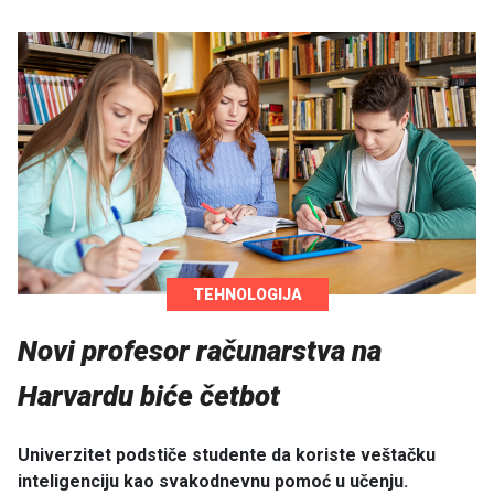
TEHNOLOGIJA
Novi profesor računarstva na
Harvardu biće četbot
Univerzitet podstiče studente da koriste veštačku
inteligenciju kao svakodnevnu pomoć u učenju.