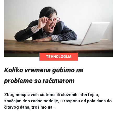
TEHNOLOGIJA
Koliko vremena gubimo na
probleme sa računarom
Zbog neispravnih sistema ili složenih interfejsa,
značajan deo radne nedelje, u rasponu od pola dana do
čitavog dana, trošimo na…