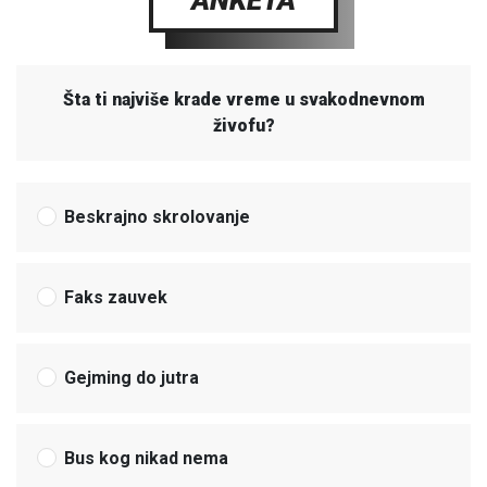
Šta ti najviše krade vreme u svakodnevnom
živofu?
Beskrajno skrolovanje
Faks zauvek
Gejming do jutra
Bus kog nikad nema