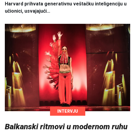
Harvard prihvata generativnu veštačku inteligenciju u
učionici, usvajajući…
INTERVJU
Balkanski ritmovi u modernom ruhu