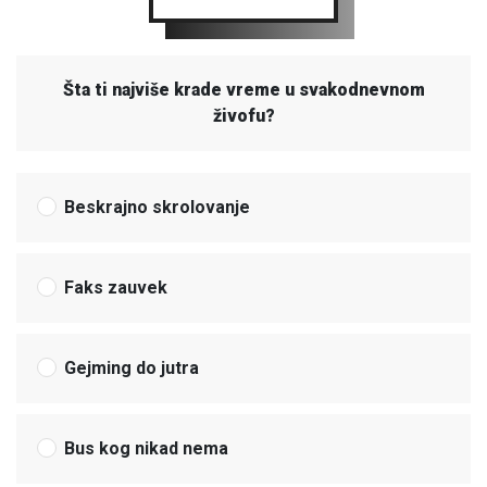
Šta ti najviše krade vreme u svakodnevnom
živofu?
Beskrajno skrolovanje
Faks zauvek
Gejming do jutra
Bus kog nikad nema