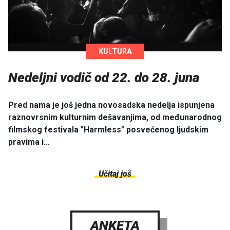
KULTURA
Nedeljni vodič od 22. do 28. juna
Pred nama je još jedna novosadska nedelja ispunjena
raznovrsnim kulturnim dešavanjima, od međunarodnog
filmskog festivala "Harmless" posvećenog ljudskim
pravima i…
Učitaj još
ANKETA