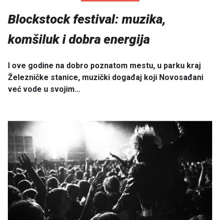
Blockstock festival: muzika,
komšiluk i dobra energija
I ove godine na dobro poznatom mestu, u parku kraj
Železničke stanice, muzički događaj koji Novosađani
već vode u svojim…