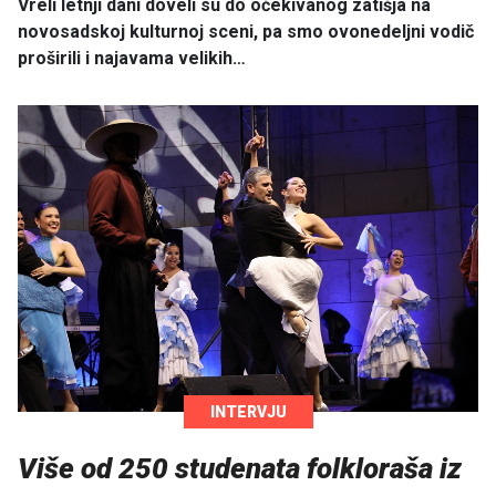
Vreli letnji dani doveli su do očekivanog zatišja na
novosadskoj kulturnoj sceni, pa smo ovonedeljni vodič
proširili i najavama velikih…
INTERVJU
Više od 250 studenata folkloraša iz