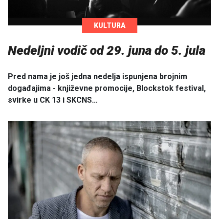
KULTURA
Nedeljni vodič od 29. juna do 5. jula
Pred nama je još jedna nedelja ispunjena brojnim
događajima - književne promocije, Blockstok festival,
svirke u CK 13 i SKCNS…