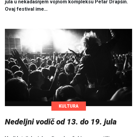
jula u nekadašnjem vojnom kompleksu Petar Drapšin.
Ovaj festival ime…
KULTURA
Nedeljni vodič od 13. do 19. jula