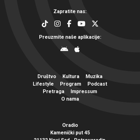
Zapratite nas:
Preuzmite naše aplikacije:
Društvo
Kultura
Muzika
Lifestyle
Program
Podcast
Pretraga
Impressum
O nama
Oradio
Kamenički put 45