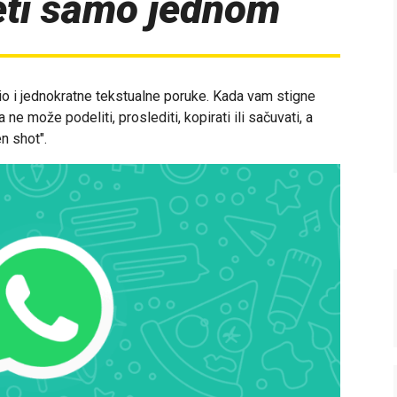
eti samo jednom
vio i jednokratne tekstualne poruke. Kada vam stigne
e može podeliti, proslediti, kopirati ili sačuvati, a
n shot".