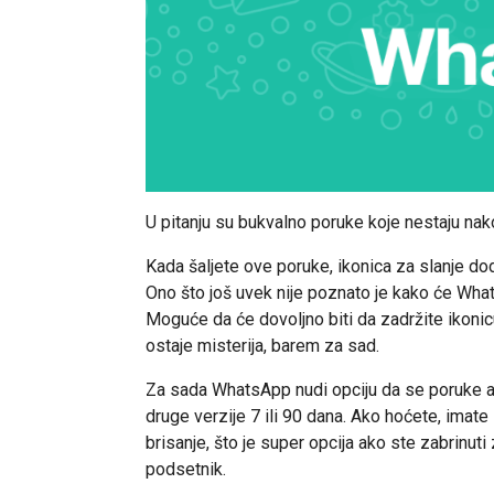
U pitanju su bukvalno poruke koje nestaju nako
Kada šaljete ove poruke, ikonica za slanje dod
Ono što još uvek nije poznato je kako će What
Moguće da će dovoljno biti da zadržite ikonic
ostaje misterija, barem za sad.
Za sada WhatsApp nudi opciju da se poruke aut
druge verzije 7 ili 90 dana. Ako hoćete, ima
brisanje, što je super opcija ako ste zabrinuti 
podsetnik.