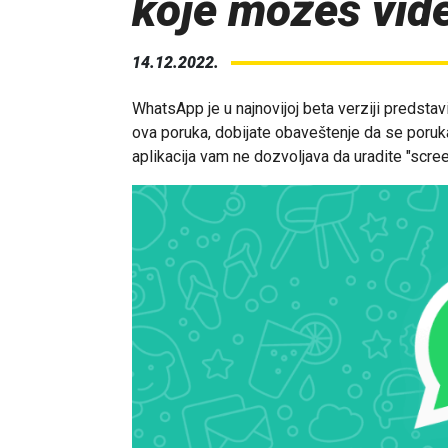
koje možeš vid
14.12.2022.
WhatsApp je u najnovijoj beta verziji predsta
ova poruka, dobijate obaveštenje da se poruka n
aplikacija vam ne dozvoljava da uradite "scree