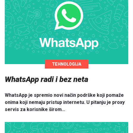
TEHNOLOGIJA
WhatsApp radi i bez neta
WhatsApp je spremio novi način podrške koji pomaže
onima koji nemaju pristup internetu. U pitanju je proxy
servis za korisnike širom…