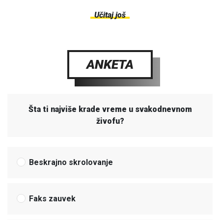
Učitaj još
ANKETA
Šta ti najviše krade vreme u svakodnevnom
živofu?
Beskrajno skrolovanje
Faks zauvek