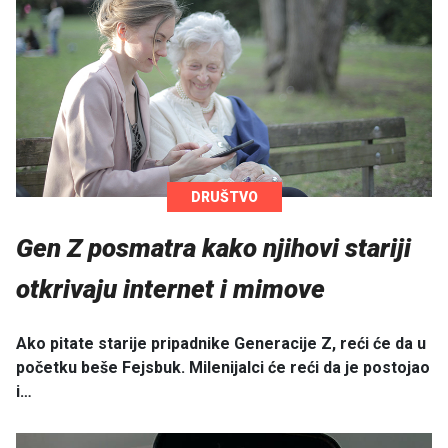
DRUŠTVO
Gen Z posmatra kako njihovi stariji
otkrivaju internet i mimove
Ako pitate starije pripadnike Generacije Z, reći će da u
početku beše Fejsbuk. Milenijalci će reći da je postojao
i…