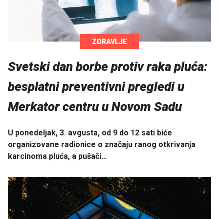
ZDRAVLJE
Svetski dan borbe protiv raka pluća:
besplatni preventivni pregledi u
Merkator centru u Novom Sadu
U ponedeljak, 3. avgusta, od 9 do 12 sati biće
organizovane radionice o značaju ranog otkrivanja
karcinoma pluća, a pušači…