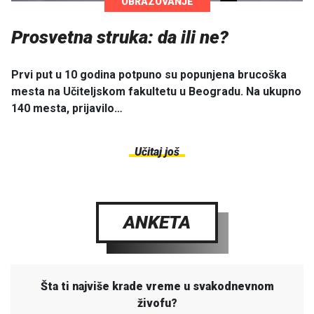
OBRAZOVANJE
Prosvetna struka: da ili ne?
Prvi put u 10 godina potpuno su popunjena brucoška
mesta na Učiteljskom fakultetu u Beogradu. Na ukupno
140 mesta, prijavilo…
Učitaj još
ANKETA
Šta ti najviše krade vreme u svakodnevnom
živofu?