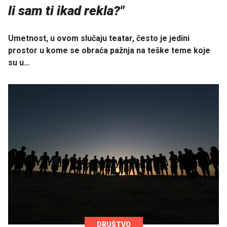
li sam ti ikad rekla?"
Umetnost, u ovom slučaju teatar, često je jedini
prostor u kome se obraća pažnja na teške teme koje
su u…
DRUŠTVO