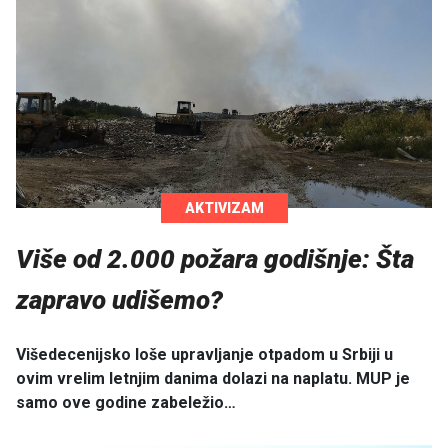
AKTIVIZAM
Više od 2.000 požara godišnje: Šta
zapravo udišemo?
Višedecenijsko loše upravljanje otpadom u Srbiji u
ovim vrelim letnjim danima dolazi na naplatu. MUP je
samo ove godine zabeležio…