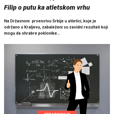
Filip o putu ka atletskom vrhu
Na Državnom prvenstvu Srbije u atletici, koje je
održano u Kraljevu, zabaleženi su zavidni rezultati koji
mogu da ohrabre poklonike…