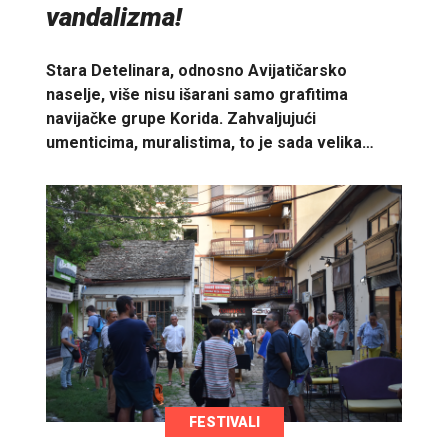
vandalizma!
Stara Detelinara, odnosno Avijatičarsko
naselje, više nisu išarani samo grafitima
navijačke grupe Korida. Zahvaljujući
umenticima, muralistima, to je sada velika…
FESTIVALI