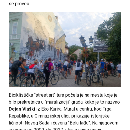
se proveo.
Biciklistička "street art" tura počela je na mestu koje je
bilo prekretnica u "muralizaciji" grada, kako je to nazvao
Dejan Vlaški
iz Eko Kurira. Mural u centru, kod Trga
Republike, u Gimnazijskoj ulici, prikazuje istorijske
ličnosti Novog Sada i čuvenu "Belu lađu". Na njegovom
je mestu od 2009. do 2017. stajao najpoznatiji