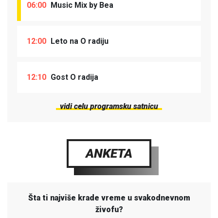
06:00
Music Mix by Bea
12:00
Leto na O radiju
12:10
Gost O radija
vidi celu programsku satnicu
ANKETA
Šta ti najviše krade vreme u svakodnevnom
živofu?