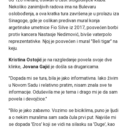
Nekoliko zanimljivih radova ima na Bulevaru
oslobođenja, a ova kratka tura završena je u prolazu iza
Sinagoge, gde je oslikan predivan mural konja
argetinske umetnice Fio Silve iz 2017, posvećen borbi
protiv kancera Nastasje Nedimović, bivše vaterpolo
reprezentativke. Njoj je posvećen i mural "Beli tigar" na
keju.
Kristina Ostojić
je na razgledanje povela svoje dve
klinke,
Jovana Gajić
je došla sa drugaricama.
"Dopada mi se tura, bila je jako informativna. Iako živim
u Novom Sadu i relativno pratim, nisam znala sve te
informacije. Oduševila me je tema i drago mi je da sam
povela i devojčice."
"Bilo je jako zabavno. Vozimo se biciklima, puno je ljudi
a o nekim muralima sam sada čula prvi put. Najviše mi
se dopada 'Eros' koji se vidi na silasku sa 'Duge', kao