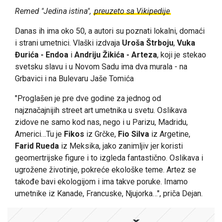
Remed "Jedina istina",
preuzeto sa Vikipedije
Danas ih ima oko 50, a autori su poznati lokalni, domaći
i strani umetnici. Vlaški izdvaja
Uroša Štrboju
,
Vuka
Đurića - Endoa
i
Andriju Žikića - Arteza
, koji je stekao
svetsku slavu i u Novom Sadu ima dva murala - na
Grbavici i na Bulevaru Jaše Tomića
"Proglašen je pre dve godine za jednog od
najznačajnijih street art umetnika u svetu. Oslikava
zidove ne samo kod nas, nego i u Parizu, Madridu,
Americi…Tu je
Fikos
iz Grčke,
Fio Silva
iz Argetine,
Farid Rueda
iz Meksika, jako zanimljiv jer koristi
geomertrijske figure i to izgleda fantastično. Oslikava i
ugrožene životinje, pokreće ekološke teme. Artez se
takođe bavi ekologijom i ima takve poruke. Imamo
umetnike iz Kanade, Francuske, Njujorka…", priča Dejan.