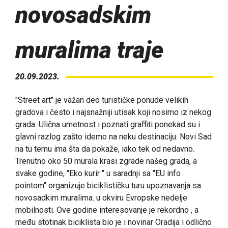
novosadskim
muralima traje
20.09.2023.
"Street art" je važan deo turističke ponude velikih
gradova i često i najsnažniji utisak koji nosimo iz nekog
grada. Ulična umetnost i poznati graffiti ponekad su i
glavni razlog zašto idemo na neku destinaciju. Novi Sad
na tu temu ima šta da pokaže, iako tek od nedavno.
Trenutno oko 50 murala krasi zgrade našeg grada, a
svake godine, "Eko kurir " u saradnji sa "EU info
pointom" organizuje biciklističku turu upoznavanja sa
novosadkim muralima. u okviru Evropske nedelje
mobilnosti. Ove godine interesovanje je rekordno , a
među stotinak biciklista bio je i novinar Oradija i odlično