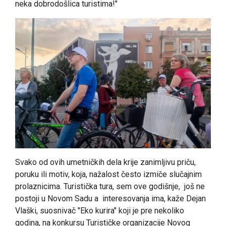
neka dobrodošlica turistima!"
Svako od ovih umetničkih dela krije zanimljivu priču,
poruku ili motiv, koja, nažalost često izmiče slučajnim
prolaznicima. Turistička tura, sem ove godišnje, još ne
postoji u Novom Sadu a interesovanja ima, kaže Dejan
Vlaški, suosnivač "Eko kurira" koji je pre nekoliko
godina, na konkursu Turističke organizacije Novog