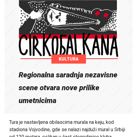
KULTURA
Regionalna saradnja nezavisne
scene otvara nove prilike
umetnicima
Tura je nastavljena obilascima murala na keju, kod
stadiona Vojvodine, gde se nalazi najduži mural u Srbiji
od 120 metara, oslikan u čast stogodinjice kluba.