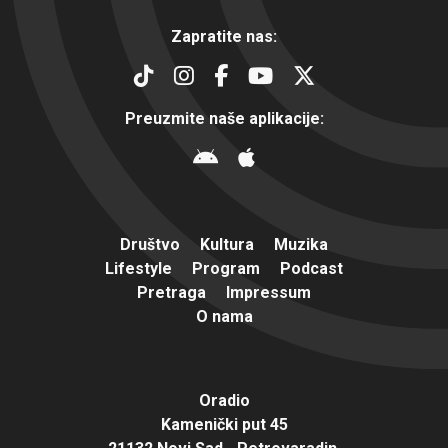
Zapratite nas:
Preuzmite naše aplikacije:
Društvo
Kultura
Muzika
Lifestyle
Program
Podcast
Pretraga
Impressum
O nama
Oradio
Kamenički put 45