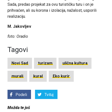
Sada, predao projekat za ovu turističku turu i on je
prihvaćen, ali su korona i izolacija, nažalost, usporili
realizaciju.
M. Jakovljev
foto: Oradio
Tagovi
Novi Sad
turizam
ulična kultura
murali
kural
Eko kurir
Podeli
Tvituj
Možda te još