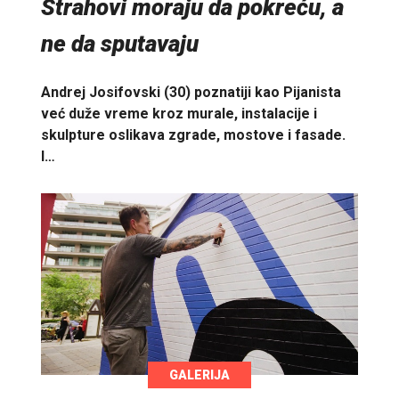
Strahovi moraju da pokreću, a
ne da sputavaju
Andrej Josifovski (30) poznatiji kao Pijanista
već duže vreme kroz murale, instalacije i
skulpture oslikava zgrade, mostove i fasade.
I…
GALERIJA