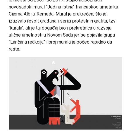
novosadski mural "Jedina istina" francuskog umetnika
Gijoma Albija-Remeda. Mural je prekrečen, što je
izazvalo revolt građana i seriju protestnih grafita, tzv
"kurala", ali je taj događaj bio i prekretnica u razvoju
ulične umetnosti u Novom Sadu jer se pojavila grupa
“Lančana reakcija” i broj murala je počeo rapidno da
raste.