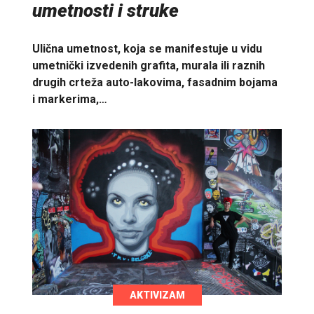
umetnosti i struke
Ulična umetnost, koja se manifestuje u vidu
umetnički izvedenih grafita, murala ili raznih
drugih crteža auto-lakovima, fasadnim bojama
i markerima,…
AKTIVIZAM