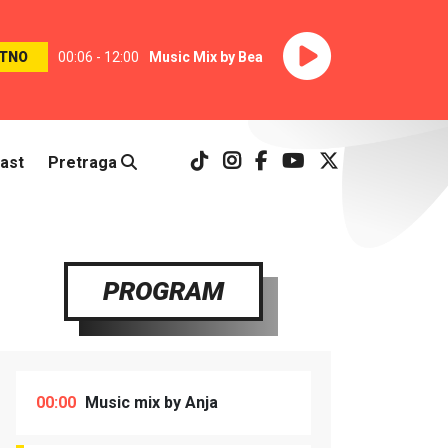
TNO
00:06 - 12:00
Music Mix by Bea
ast
Pretraga
PROGRAM
00:00
Music mix by Anja