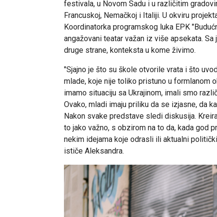
festivala, u Novom Sadu i u različitim gradovima
Francuskoj, Nemačkoj i Italiji. U okviru projek
Koordinatorka programskog luka EPK "Buduć
angažovani teatar važan iz više apsekata. Sa j
druge strane, konteksta u kome živimo.
"Sjajno je što su škole otvorile vrata i što 
mlade, koje nije toliko pristuno u formlanom o
imamo situaciju sa Ukrajinom, imali smo različ
Ovako, mladi imaju priliku da se izjasne, da k
Nakon svake predstave sledi diskusija. Kreiraj
to jako važno, s obzirom na to da, kada god 
nekim idejama koje odrasli ili aktualni politički 
ističe Aleksandra.