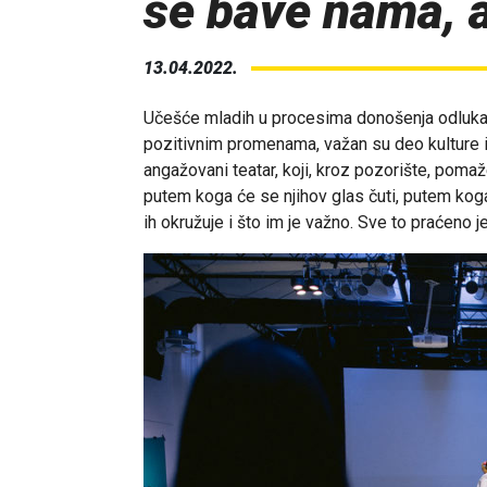
se bave nama, a
13.04.2022.
Učešće mladih u procesima donošenja odluka, 
pozitivnim promenama, važan su deo kulture 
angažovani teatar, koji, kroz pozorište, pom
putem koga će se njihov glas čuti, putem koga
ih okružuje i što im je važno. Sve to praćeno j