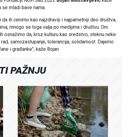
 u Fondaciji Novi Sad 2022
Bojan Milosavljević
kaže
a se mladi bave nama.
da ih cenimo kao najzdraviji i najpametniji deo društva,
ima, mnogo se toga valja po medijima i društvu. Oni
ih osnažimo da, kroz kulturu kao sredstvo, steknu neke
ki rad, samozastupanje, tolerancija, solidarnost. Dajemo
ane i građanke", kaže Bojan.
ATI PAŽNJU