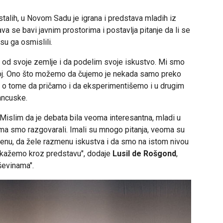
stalih, u Novom Sadu je igrana i predstava mladih iz
a se bavi javnim prostorima i postavlja pitanje da li se
su ga osmislili.
 od svoje zemlje i da podelim svoje iskustvo. Mi smo
koj. Ono što možemo da čujemo je nekada samo preko
 o tome da pričamo i da eksperimentišemo i u drugim
ancuske.
 Mislim da je debata bila veoma interesantna, mladi u
ima smo razgovarali. Imali su mnogo pitanja, veoma su
menu, da žele razmenu iskustva i da smo na istom nivou
prikažemo kroz predstavu", dodaje
Lusil de Rošgond
,
ševinama".