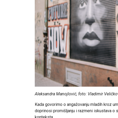
Aleksandra Manojlović, foto: Vladimir Veličko
Kada govorimo o angažovanju mladih kroz ume
doprinosi promišljanju i razmeni iskustava o 
konteksta.