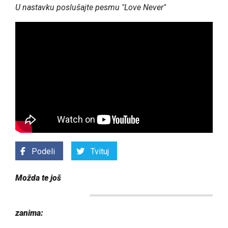
U nastavku poslušajte pesmu "Love Never"
Podeli
Tvituj
Možda te još
zanima: