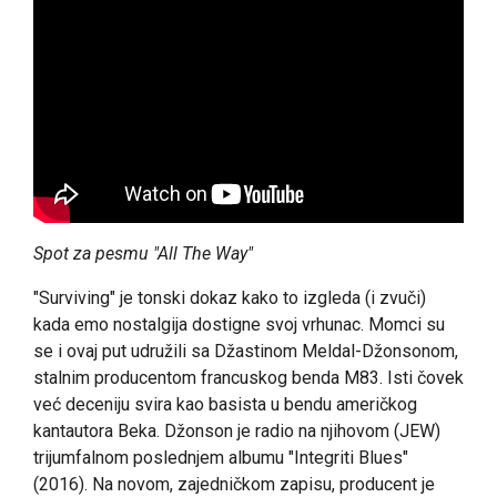
Spot za pesmu "All The Way"
"Surviving" je tonski dokaz kako to izgleda (i zvuči)
kada emo nostalgija dostigne svoj vrhunac. Momci su
se i ovaj put udružili sa Džastinom Meldal-Džonsonom,
stalnim producentom francuskog benda M83. Isti čovek
već deceniju svira kao basista u bendu američkog
kantautora Beka. Džonson je radio na njihovom (JEW)
trijumfalnom poslednjem albumu "Integriti Blues"
(2016). Na novom, zajedničkom zapisu, producent je