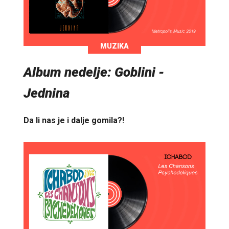
MUZIKA
Album nedelje: Goblini -
Jednina
Da li nas je i dalje gomila?!