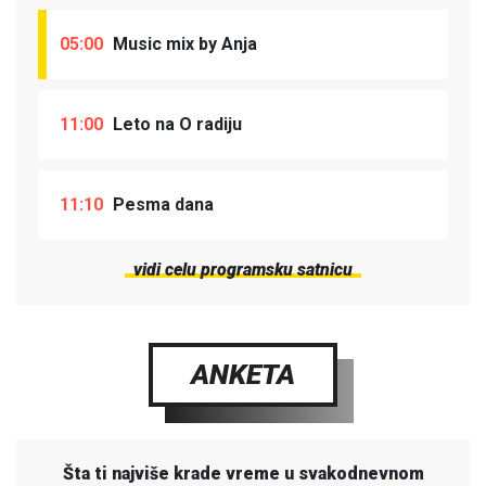
05:00
Music mix by Anja
11:00
Leto na O radiju
11:10
Pesma dana
vidi celu programsku satnicu
ANKETA
Šta ti najviše krade vreme u svakodnevnom