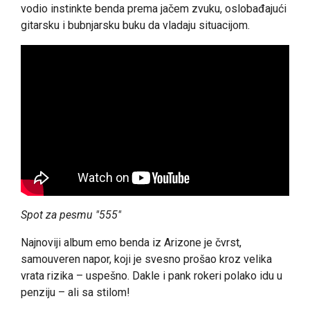
vodio instinkte benda prema jačem zvuku, oslobađajući
gitarsku i bubnjarsku buku da vladaju situacijom.
Spot za pesmu "555"
Najnoviji album emo benda iz Arizone je čvrst,
samouveren napor, koji je svesno prošao kroz velika
vrata rizika – uspešno. Dakle i pank rokeri polako idu u
penziju – ali sa stilom!