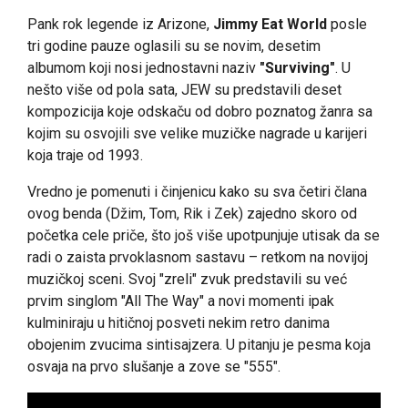
Pank rok legende iz Arizone,
Jimmy Eat World
posle
tri godine pauze oglasili su se novim, desetim
albumom koji nosi jednostavni naziv
"Surviving"
. U
nešto više od pola sata, JEW su predstavili deset
kompozicija koje odskaču od dobro poznatog žanra sa
kojim su osvojili sve velike muzičke nagrade u karijeri
koja traje od 1993.
Vredno je pomenuti i činjenicu kako su sva četiri člana
ovog benda (Džim, Tom, Rik i Zek) zajedno skoro od
početka cele priče, što još više upotpunjuje utisak da se
radi o zaista prvoklasnom sastavu – retkom na novijoj
muzičkoj sceni. Svoj "zreli" zvuk predstavili su već
prvim singlom "All The Way" a novi momenti ipak
kulminiraju u hitičnoj posveti nekim retro danima
obojenim zvucima sintisajzera. U pitanju je pesma koja
osvaja na prvo slušanje a zove se "555".