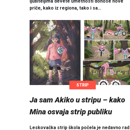
ljubiteljima devete umetnosti donose nove
priče, kako iz regiona, tako i sa…
STRIP
Ja sam Akiko u stripu – kako
Mina osvaja strip publiku
Leskovačka strip škola počela je nedavno rad