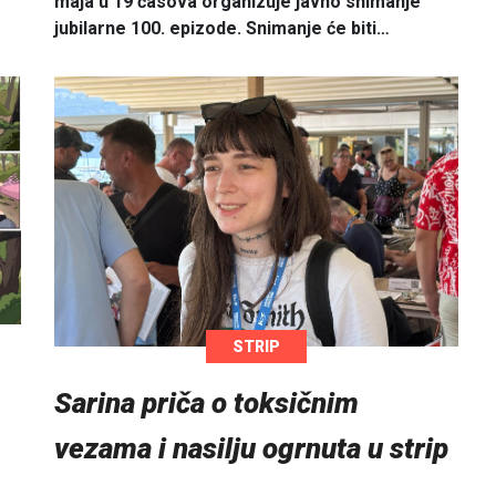
maja u 19 časova organizuje javno snimanje
jubilarne 100. epizode. Snimanje će biti…
STRIP
Sarina priča o toksičnim
vezama i nasilju ogrnuta u strip