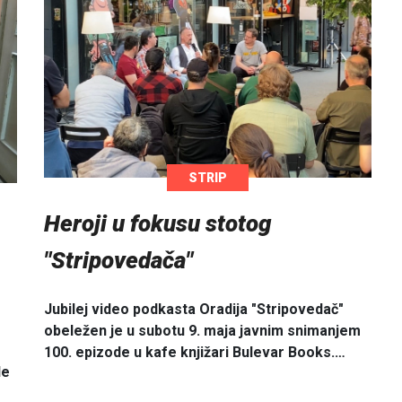
STRIP
Heroji u fokusu stotog
"Stripovedača"
Jubilej video podkasta Oradija "Stripovedač"
obeležen je u subotu 9. maja javnim snimanjem
100. epizode u kafe knjižari Bulevar Books.…
le