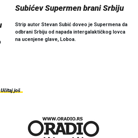
Subićev Supermen brani Srbiju
u
Strip autor Stevan Subić doveo je Supermena da
odbrani Srbiju od napada intergalaktičkog lovca
na ucenjene glave, Loboa.
a
Učitaj još