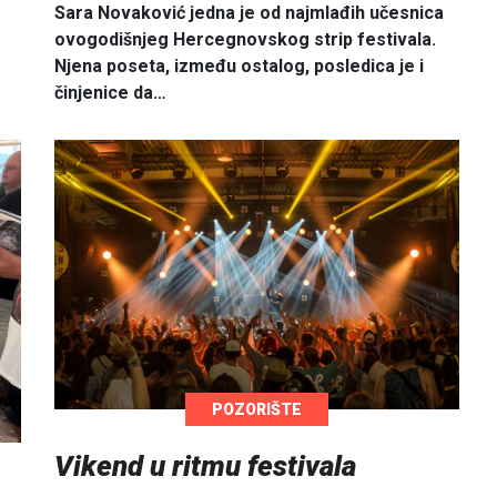
Sara Novaković jedna je od najmlađih učesnica
ovogodišnjeg Hercegnovskog strip festivala.
Njena poseta, između ostalog, posledica je i
činjenice da…
POZORIŠTE
Vikend u ritmu festivala