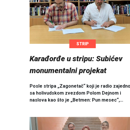
STRIP
Karađorđe u stripu: Subićev
monumentalni projekat
Posle stripa „Zagonetač“ koji je radio zajedn
sa holivudskom zvezdom Polom Dejnom i
naslova kao što je „Betmen: Pun mesec“,…