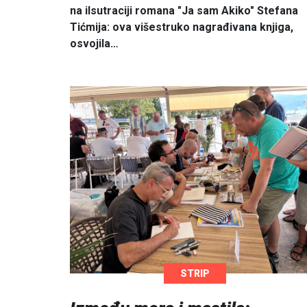
na ilsutraciji romana "Ja sam Akiko" Stefana
Tićmija: ova višestruko nagrađivana knjiga,
osvojila…
STRIP