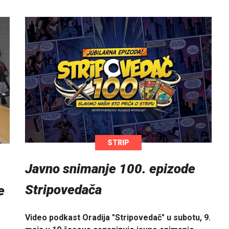
STRIP
Javno snimanje 100. epizode
Stripovedača
e
Video podkast Oradija "Stripovedač" u subotu, 9.