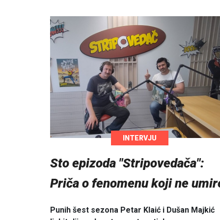
INTERVJU
Sto epizoda "Stripovedača":
Priča o fenomenu koji ne umir
Punih šest sezona Petar Klaić i Dušan Majkić