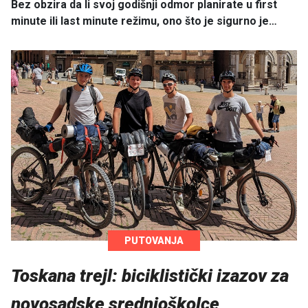
Bez obzira da li svoj godišnji odmor planirate u first
minute ili last minute režimu, ono što je sigurno je…
PUTOVANJA
Toskana trejl: biciklistički izazov za
novosadske srednjoškolce