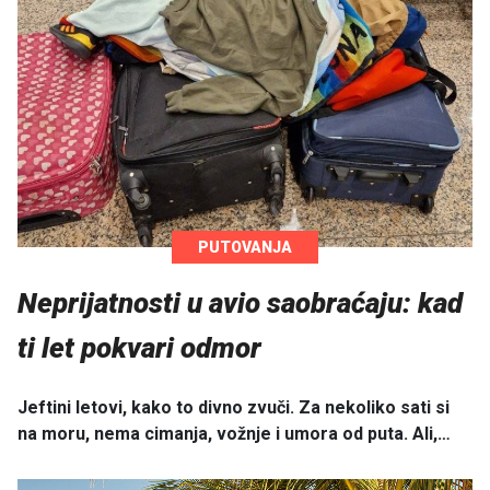
PUTOVANJA
Neprijatnosti u avio saobraćaju: kad
ti let pokvari odmor
Jeftini letovi, kako to divno zvuči. Za nekoliko sati si
na moru, nema cimanja, vožnje i umora od puta. Ali,…