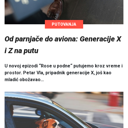
PUTOVANJA
Od parnjače do aviona: Generacije X
i Z na putu
U novoj epizodi “Rose u podne“ putujemo kroz vreme i
prostor. Petar Vla, pripadnik generacije X, još kao
mladić obožavao…