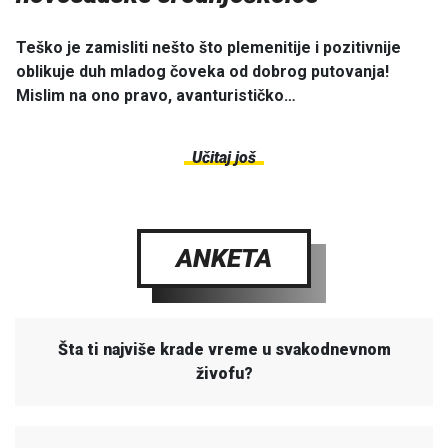
Teško je zamisliti nešto što plemenitije i pozitivnije
oblikuje duh mladog čoveka od dobrog putovanja!
Mislim na ono pravo, avanturističko…
Učitaj još
ANKETA
Šta ti najviše krade vreme u svakodnevnom
živofu?