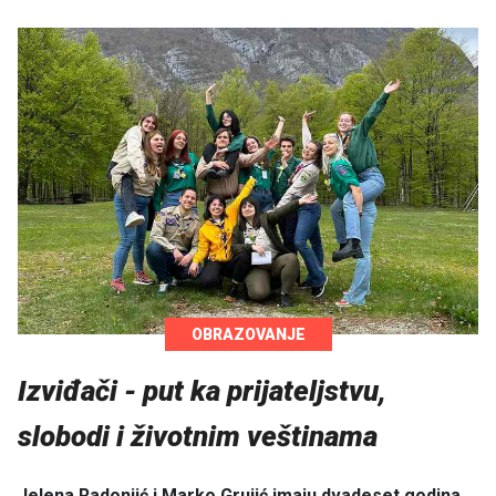
OBRAZOVANJE
Izviđači - put ka prijateljstvu,
slobodi i životnim veštinama
Jelena Radonjić i Marko Grujić imaju dvadeset godina.