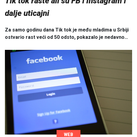
Tik tok raste ali su FB i Instagram i
dalje uticajni
Za samo godinu dana Tik tok je među mladima u Srbiji
ostvario rast veći od 50 odsto, pokazalo je nedavno…
WEB