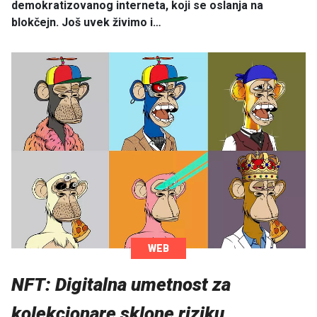
demokratizovanog interneta, koji se oslanja na
blokčejn. Još uvek živimo i…
WEB
NFT: Digitalna umetnost za
kolekcionare sklone riziku