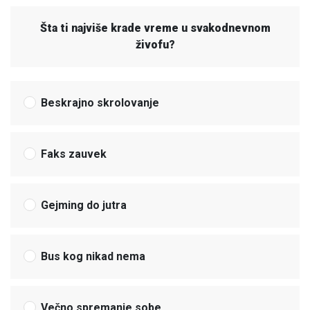
Šta ti najviše krade vreme u svakodnevnom
živofu?
Beskrajno skrolovanje
Faks zauvek
Gejming do jutra
Bus kog nikad nema
Večno spremanje sobe