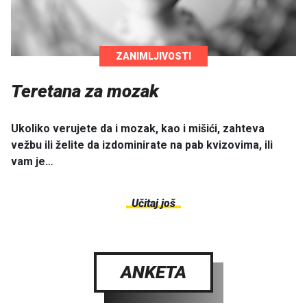
ZANIMLJIVOSTI
Teretana za mozak
Ukoliko verujete da i mozak, kao i mišići, zahteva
vežbu ili želite da izdominirate na pab kvizovima, ili
vam je…
Učitaj još
ANKETA