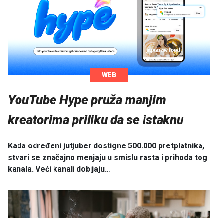
WEB
YouTube Hype pruža manjim
kreatorima priliku da se istaknu
Kada određeni jutjuber dostigne 500.000 pretplatnika,
stvari se značajno menjaju u smislu rasta i prihoda tog
kanala. Veći kanali dobijaju…