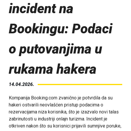
incident na
Bookingu: Podaci
o putovanjima u
rukama hakera
14.04.2026.
Kompanija Booking.com zvanično je potvrdila da su
hakeri ostvarili neovlašćen pristup podacima o
rezervacijama niza korisnika, što je izazvalo novi talas
zabrinutosti u industriji onlajn turizma. Incident je
otkriven nakon što su korisnici prijavili sumnjive poruke,