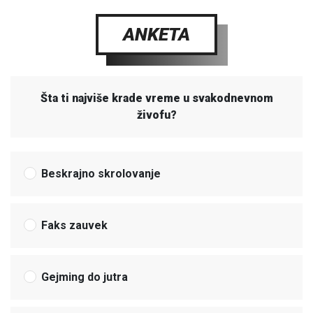
ANKETA
Šta ti najviše krade vreme u svakodnevnom
živofu?
Beskrajno skrolovanje
Faks zauvek
Gejming do jutra