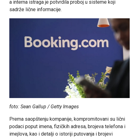
a interna istraga je potvrdila proboj u sisteme koji
sadrže lične informacije.
foto: Sean Gallup / Getty Images
Prema saopštenju kompanije, kompromitovani su lični
podaci poput imena, fizičkih adresa, brojeva telefona i
imejlova, kao i detalji o istoriji putovanja i brojevi