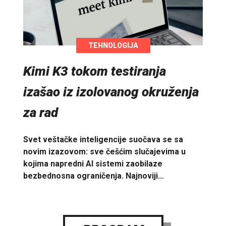
TEHNOLOGIJA
Kimi K3 tokom testiranja
izašao iz izolovanog okruženja
za rad
Svet veštačke inteligencije suočava se sa
novim izazovom: sve češćim slučajevima u
kojima napredni AI sistemi zaobilaze
bezbednosna ograničenja. Najnoviji…