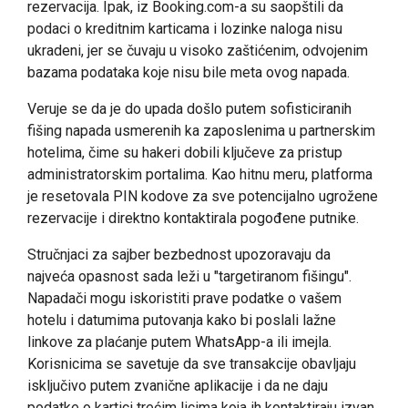
rezervacija. Ipak, iz Booking.com-a su saopštili da
podaci o kreditnim karticama i lozinke naloga nisu
ukradeni, jer se čuvaju u visoko zaštićenim, odvojenim
bazama podataka koje nisu bile meta ovog napada.
Veruje se da je do upada došlo putem sofisticiranih
fišing napada usmerenih ka zaposlenima u partnerskim
hotelima, čime su hakeri dobili ključeve za pristup
administratorskim portalima. Kao hitnu meru, platforma
je resetovala PIN kodove za sve potencijalno ugrožene
rezervacije i direktno kontaktirala pogođene putnike.
Stručnjaci za sajber bezbednost upozoravaju da
najveća opasnost sada leži u "targetiranom fišingu".
Napadači mogu iskoristiti prave podatke o vašem
hotelu i datumima putovanja kako bi poslali lažne
linkove za plaćanje putem WhatsApp-a ili imejla.
Korisnicima se savetuje da sve transakcije obavljaju
isključivo putem zvanične aplikacije i da ne daju
podatke o kartici trećim licima koja ih kontaktiraju izvan