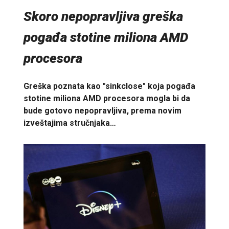
Skoro nepopravljiva greška
pogađa stotine miliona AMD
procesora
Greška poznata kao "sinkclose" koja pogađa
stotine miliona AMD procesora mogla bi da
bude gotovo nepopravljiva, prema novim
izveštajima stručnjaka…