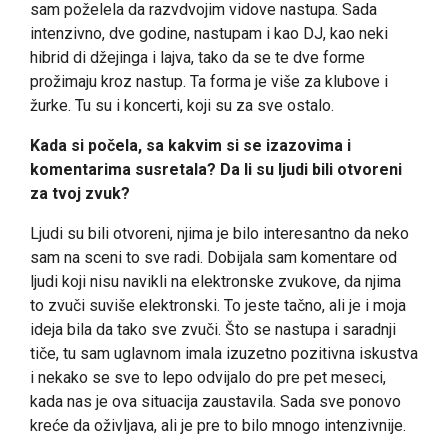
sam poželela da razvdvojim vidove nastupa. Sada
intenzivno, dve godine, nastupam i kao DJ, kao neki
hibrid di džejinga i lajva, tako da se te dve forme
prožimaju kroz nastup. Ta forma je više za klubove i
žurke. Tu su i koncerti, koji su za sve ostalo.
Kada si počela, sa kakvim si se izazovima i
komentarima susretala? Da li su ljudi bili otvoreni
za tvoj zvuk?
Ljudi su bili otvoreni, njima je bilo interesantno da neko
sam na sceni to sve radi. Dobijala sam komentare od
ljudi koji nisu navikli na elektronske zvukove, da njima
to zvuči suviše elektronski. To jeste tačno, ali je i moja
ideja bila da tako sve zvuči. Što se nastupa i saradnji
tiče, tu sam uglavnom imala izuzetno pozitivna iskustva
i nekako se sve to lepo odvijalo do pre pet meseci,
kada nas je ova situacija zaustavila. Sada sve ponovo
kreće da oživljava, ali je pre to bilo mnogo intenzivnije.