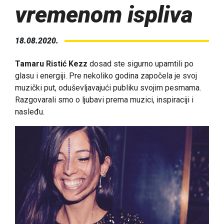
vremenom ispliva
18.08.2020.
Tamaru Ristić Kezz
dosad ste sigurno upamtili po
glasu i energiji. Pre nekoliko godina započela je svoj
muzički put, oduševljavajući publiku svojim pesmama.
Razgovarali smo o ljubavi prema muzici, inspiraciji i
nasleđu.