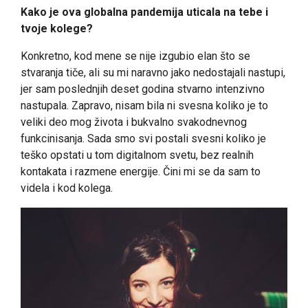
Kako je ova globalna pandemija uticala na tebe i
tvoje kolege?
Konkretno, kod mene se nije izgubio elan što se
stvaranja tiče, ali su mi naravno jako nedostajali nastupi,
jer sam poslednjih deset godina stvarno intenzivno
nastupala. Zapravo, nisam bila ni svesna koliko je to
veliki deo mog života i bukvalno svakodnevnog
funkcinisanja. Sada smo svi postali svesni koliko je
teško opstati u tom digitalnom svetu, bez realnih
kontakata i razmene energije. Čini mi se da sam to
videla i kod kolega.