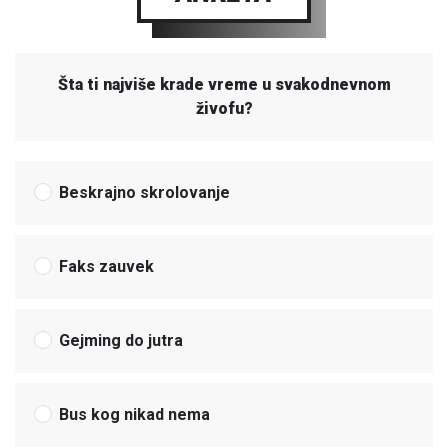
Šta ti najviše krade vreme u svakodnevnom
živofu?
Beskrajno skrolovanje
Faks zauvek
Gejming do jutra
Bus kog nikad nema