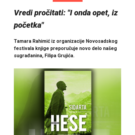
Vredi pročitati: "I onda opet, iz
početka"
Tamara Rahimić iz organizacije Novosadskog
festivala knjige preporučuje novo delo našeg
sugrađanina, Filipa Grujića.