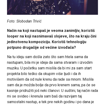
Foto: Slobodan Trivić
Način na koji nastupaš je veoma zanimljiv, koristiš
looper na koji nasnimavaš slojeve, što na kraju čini
jedinstvenu kompoziciju. Koristiš tehnologiju
potpuno drugačije od većine izvođača?
Na tu ideju sam došla zato što sam htela sama da
nastupam, bila mi je ideja da sama stvaram i izvodim
muziku. U početku sam mislila da bi mi za sam start
projekta bilo teško da okupim više ljudi i da ih
motivišem da od nule krenu da rade sa mnom. Mislila
sam da je možda bolje da prvo krenem sama, pa će se
kasnije pridružiti još neki članovi. U suštini, taj način rada
mi se svideo i krenula sam baš da razvijam taj
samostalni nastup, a tek pre nekih godinu i po dana je