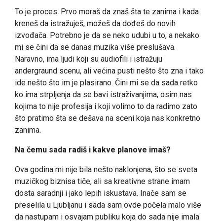
To je proces. Prvo moraš da znaš šta te zanima i kada
kreneš da istražuješ, možeš da dođeš do novih
izvođača. Potrebno je da se neko udubi u to, a nekako
mi se čini da se danas muzika više preslušava.
Naravno, ima ljudi koji su audiofili i istražuju
andergraund scenu, ali većina pusti nešto što zna i tako
ide nešto što im je plasirano. Čini mi se da sada retko
ko ima strpljenja da se bavi istraživanjima, osim nas
kojima to nije profesija i koji volimo to da radimo zato
što pratimo šta se dešava na sceni koja nas konkretno
zanima.
Na čemu sada radiš i kakve planove imaš?
Ova godina mi nije bila nešto naklonjena, što se sveta
muzičkog biznisa tiče, ali sa kreativne strane imam
dosta saradnji i jako lepih iskustava. Inače sam se
preselila u Ljubljanu i sada sam ovde počela malo više
da nastupam i osvajam publiku koja do sada nije imala