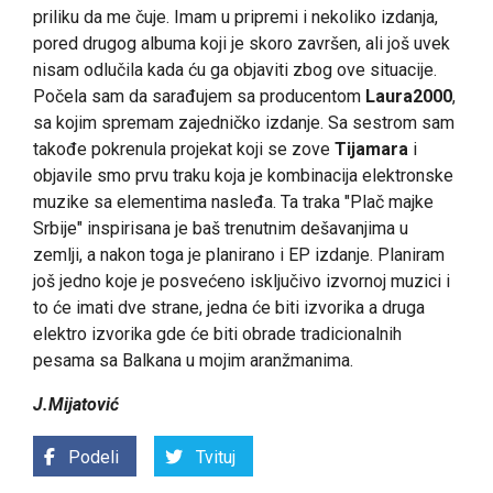
priliku da me čuje. Imam u pripremi i nekoliko izdanja,
pored drugog albuma koji je skoro završen, ali još uvek
nisam odlučila kada ću ga objaviti zbog ove situacije.
Počela sam da sarađujem sa producentom
Laura2000
,
sa kojim spremam zajedničko izdanje. Sa sestrom sam
takođe pokrenula projekat koji se zove
Tijamara
i
objavile smo prvu traku koja je kombinacija elektronske
muzike sa elementima nasleđa. Ta traka "Plač majke
Srbije" inspirisana je baš trenutnim dešavanjima u
zemlji, a nakon toga je planirano i EP izdanje. Planiram
još jedno koje je posvećeno isključivo izvornoj muzici i
to će imati dve strane, jedna će biti izvorika a druga
elektro izvorika gde će biti obrade tradicionalnih
pesama sa Balkana u mojim aranžmanima.
J.Mijatović
Podeli
Tvituj