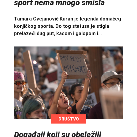
sport nema mnogo smisla
Tamara Cvejanović Kuran je legenda domaćeg
konjičkog sporta. Do tog statusa je stigla
prelazeći dug put, kasom i galopom i…
DRUŠTVO
Događaji koji su obeležili