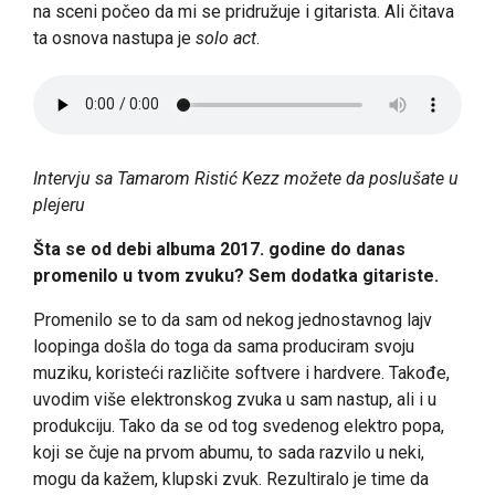
na sceni počeo da mi se pridružuje i gitarista. Ali čitava
ta osnova nastupa je
solo act
.
Intervju sa Tamarom Ristić Kezz možete da poslušate u
plejeru
Šta se od debi albuma 2017. godine do danas
promenilo u tvom zvuku? Sem dodatka gitariste.
Promenilo se to da sam od nekog jednostavnog lajv
loopinga došla do toga da sama produciram svoju
muziku, koristeći različite softvere i hardvere. Takođe,
uvodim više elektronskog zvuka u sam nastup, ali i u
produkciju. Tako da se od tog svedenog elektro popa,
koji se čuje na prvom abumu, to sada razvilo u neki,
mogu da kažem, klupski zvuk. Rezultiralo je time da