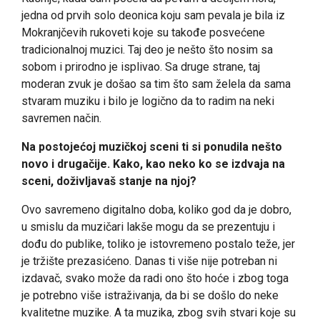
jedna od prvih solo deonica koju sam pevala je bila iz
Mokranjčevih rukoveti koje su takođe posvećene
tradicionalnoj muzici. Taj deo je nešto što nosim sa
sobom i prirodno je isplivao. Sa druge strane, taj
moderan zvuk je došao sa tim što sam želela da sama
stvaram muziku i bilo je logično da to radim na neki
savremen način.
Na postojećoj muzičkoj sceni ti si ponudila nešto
novo i drugačije. Kako, kao neko ko se izdvaja na
sceni, doživljavaš stanje na njoj?
Ovo savremeno digitalno doba, koliko god da je dobro,
u smislu da muzičari lakše mogu da se prezentuju i
dođu do publike, toliko je istovremeno postalo teže, jer
je tržište prezasićeno. Danas ti više nije potreban ni
izdavač, svako može da radi ono što hoće i zbog toga
je potrebno više istraživanja, da bi se došlo do neke
kvalitetne muzike. A ta muzika, zbog svih stvari koje su