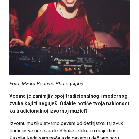
Foto: Marko Popovic Photography
Veoma je zanimljiv spoj tradicionalnog i modernog
zvuka koji ti neguješ. Odakle potiče tvoja naklonost
ka tradicionalnoj izvornoj muzici?
Izvornu muziku stvarno pevam od detinjstva, taj zvuk
tradicije se negovao kod bake i deke i u mojoj kući.
Kasnije, kada sam počela da pevam u dečijem horu,