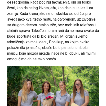
deset godina, kada počinju takmičenja, oni su toliko
čvsti, kao da celog života jašu, kao da nisu silazili na
zemlju. Kada krenu jako rano i ukoliko se održe, pre
svega jako kvalitetno rastu, na otvorenom, uz životinje,
sa drugom decom, stalno trče, bez mobilnih telefona i
sličnih sprava. Takođe, moram reći da ne mora svako da
bude sportista da bi bio srećan. Mi organizujemo
takmičenja za malu decu, Poni kup, na kojim svako
pokaže šta je naučio, obuče bele pantalone i belu
majicu, koje možda nikada inače ne bi obukli, ali mu mi
omogućimo da se tako oseća.