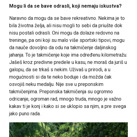
Mogu li da se bave odrasli, koji nemaju iskustva?
Naravno da mogu da se bave rekreativno. Nekima je to
bila životna želja, ali nisu mogli to sebi da priušte dok
nisu postali odrasli. Oni mogu da dolaze redovno na
treninge, pa oni koji su malo više sportski tipovi, mogu
da nauče dovoljno da odu na takmičenje daljinskog
jahanja. To je takmičenje koje ima određenu kilometražu.
Jašeš kroz predivne predele u kasu, ne moraš da juriš u
galopu, da se trkaš s nekim. Uživaš u prirodi, a u
mogućnosti si da te neko boduje i da možda čak
osvojiš neku medalju. Nije sve u preponskim
takmičenjima. Preponska takmičenja su ogromno
odricanje, ogroman rad, mnogo truda, mnogo je važno
kakav ti je konj i kako si se uklopio sa njim, a pre svega
jako puno rada.