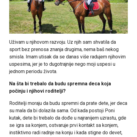
Uživam u njihovom razvoju. Uz njih sam shvatila da
sport bez prenosa znanja drugima, nema baš nekog
smisla. Imam utisak da se danas više radujem njihovim
uspesima, jer je to dugotrajnije nego moji uspesi u
jednom periodu života.
Na šta bi trebalo da budu spremna deca koja
počinju i njihovi roditelji?
Roditelji moraju da budu spremni da prate dete, jer deca
su mala da bi dolazila sama. Od kada postoji Poni
kutak, dete bi trebalo da dođe u najranijem uzrastu, gde
se igra sa konjem, ostvaruje prvi kontakt sa konjem,
instiktivno radi radnje na konju i kada stigne do devet,