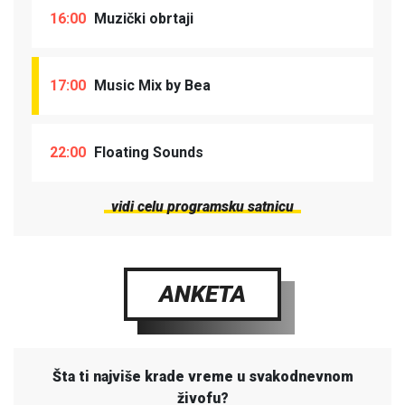
16:00
Muzički obrtaji
17:00
Music Mix by Bea
22:00
Floating Sounds
vidi celu programsku satnicu
ANKETA
Šta ti najviše krade vreme u svakodnevnom
živofu?