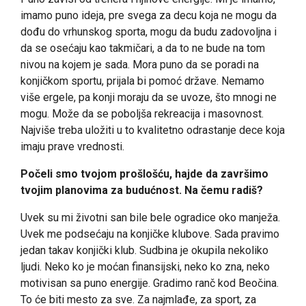
imamo puno ideja, pre svega za decu koja ne mogu da
dođu do vrhunskog sporta, mogu da budu zadovoljna i
da se osećaju kao takmičari, a da to ne bude na tom
nivou na kojem je sada. Mora puno da se poradi na
konjičkom sportu, prijala bi pomoć države. Nemamo
više ergele, pa konji moraju da se uvoze, što mnogi ne
mogu. Može da se poboljša rekreacija i masovnost.
Najviše treba uložiti u to kvalitetno odrastanje dece koja
imaju prave vrednosti.
Počeli smo tvojom prošlošću, hajde da završimo
tvojim planovima za budućnost. Na čemu radiš?
Uvek su mi životni san bile bele ogradice oko manježa.
Uvek me podsećaju na konjičke klubove. Sada pravimo
jedan takav konjički klub. Sudbina je okupila nekoliko
ljudi. Neko ko je moćan finansijski, neko ko zna, neko
motivisan sa puno energije. Gradimo ranč kod Beočina.
To će biti mesto za sve. Za najmlađe, za sport, za