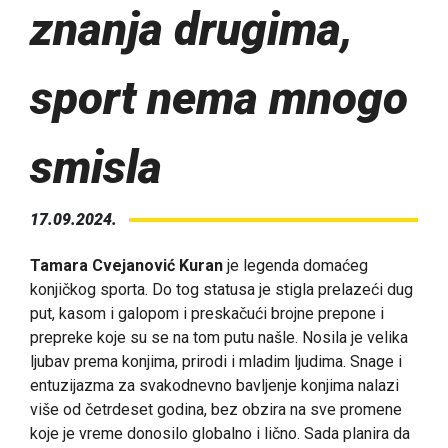
znanja drugima,
sport nema mnogo
smisla
17.09.2024.
Tamara Cvejanović Kuran
je legenda domaćeg
konjičkog sporta. Do tog statusa je stigla prelazeći dug
put, kasom i galopom i preskačući brojne prepone i
prepreke koje su se na tom putu našle. Nosila je velika
ljubav prema konjima, prirodi i mladim ljudima. Snage i
entuzijazma za svakodnevno bavljenje konjima nalazi
više od četrdeset godina, bez obzira na sve promene
koje je vreme donosilo globalno i lično. Sada planira da