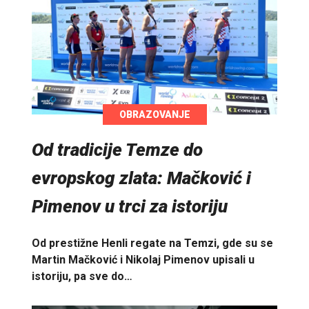
OBRAZOVANJE
Od tradicije Temze do
evropskog zlata: Mačković i
Pimenov u trci za istoriju
Od prestižne Henli regate na Temzi, gde su se
Martin Mačković i Nikolaj Pimenov upisali u
istoriju, pa sve do…