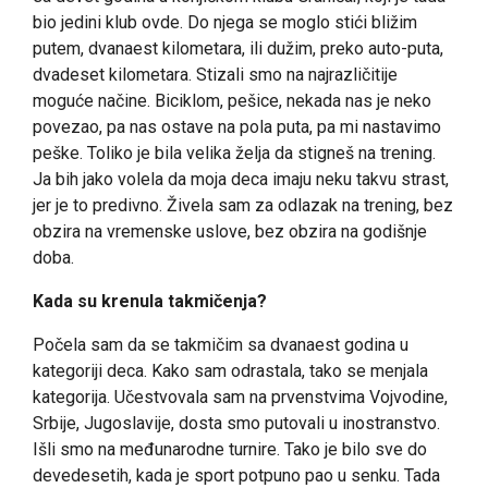
bio jedini klub ovde. Do njega se moglo stići bližim
putem, dvanaest kilometara, ili dužim, preko auto-puta,
dvadeset kilometara. Stizali smo na najrazličitije
moguće načine. Biciklom, pešice, nekada nas je neko
povezao, pa nas ostave na pola puta, pa mi nastavimo
peške. Toliko je bila velika želja da stigneš na trening.
Ja bih jako volela da moja deca imaju neku takvu strast,
jer je to predivno. Živela sam za odlazak na trening, bez
obzira na vremenske uslove, bez obzira na godišnje
doba.
Kada su krenula takmičenja?
Počela sam da se takmičim sa dvanaest godina u
kategoriji deca. Kako sam odrastala, tako se menjala
kategorija. Učestvovala sam na prvenstvima Vojvodine,
Srbije, Jugoslavije, dosta smo putovali u inostranstvo.
Išli smo na međunarodne turnire. Tako je bilo sve do
devedesetih, kada je sport potpuno pao u senku. Tada