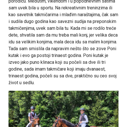
porodicu. Međutim, vikendom i u popodnevnim satima
sam uvek bila u sportu. Na rekreativnim treninzima ili
kao savetnik takmičarima i mlađim naraštajima, čak sam
i sudila dugo godina kao savezni sudija na preponskim
takmičenjima, uvek sam bila tu. Kada mi se rodilo treće
dete, shvatila sam da mu treba mali konj, jer velika deca
idu sa velikim konjima, mala deca idu sa malim konjima.
Tada sam smislila da napravim nešto što se zove Poni
kutak i evo ga postoji trinaest godina. Poni kutak je
izveo jako puno klinaca koji su počeli sa dve ili tri
godine, sada imam takmičare koji imaju dvanaest,
trinaest godina, počeli su sa dve, praktično su ceo svoj
život u sedlu.