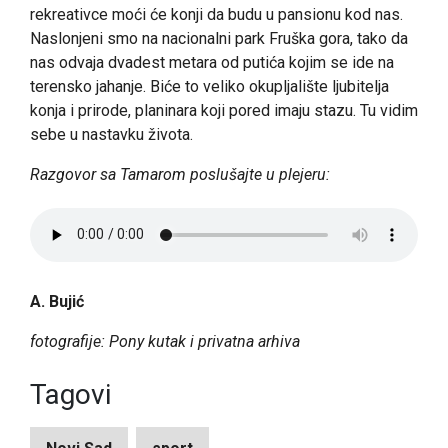
rekreativce moći će konji da budu u pansionu kod nas.
Naslonjeni smo na nacionalni park Fruška gora, tako da
nas odvaja dvadest metara od putića kojim se ide na
terensko jahanje. Biće to veliko okupljalište ljubitelja
konja i prirode, planinara koji pored imaju stazu. Tu vidim
sebe u nastavku života.
Razgovor sa Tamarom poslušajte u plejeru:
A. Bujić
fotografije: Pony kutak i privatna arhiva
Tagovi