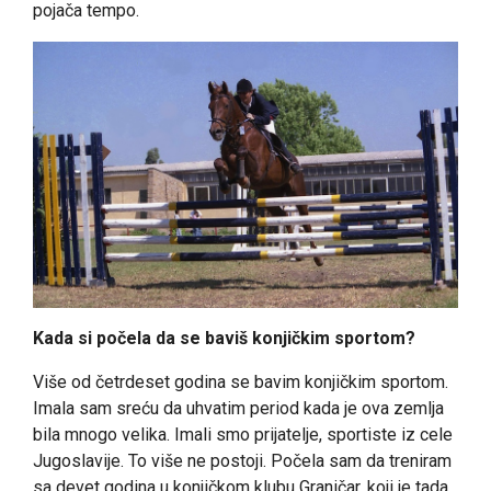
pojača tempo.
Kada si počela da se baviš konjičkim sportom?
Više od četrdeset godina se bavim konjičkim sportom.
Imala sam sreću da uhvatim period kada je ova zemlja
bila mnogo velika. Imali smo prijatelje, sportiste iz cele
Jugoslavije. To više ne postoji. Počela sam da treniram
sa devet godina u konjičkom klubu Graničar, koji je tada