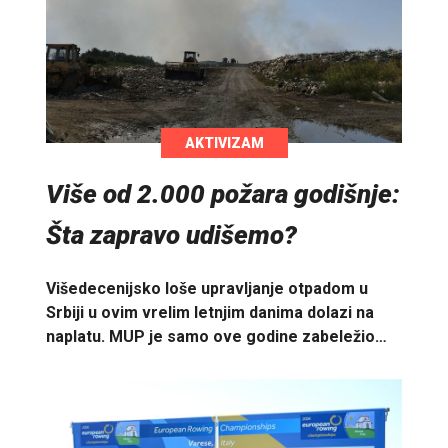
AKTIVIZAM
Više od 2.000 požara godišnje:
Šta zapravo udišemo?
Višedecenijsko loše upravljanje otpadom u
Srbiji u ovim vrelim letnjim danima dolazi na
naplatu. MUP je samo ove godine zabeležio…