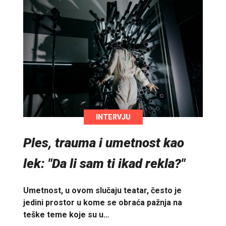
INTERVJU
Ples, trauma i umetnost kao
lek: "Da li sam ti ikad rekla?"
Umetnost, u ovom slučaju teatar, često je
jedini prostor u kome se obraća pažnja na
teške teme koje su u…