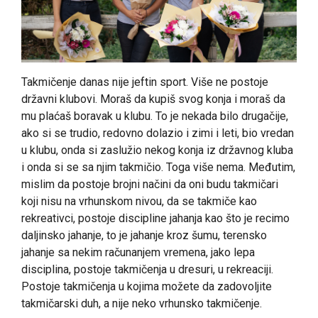
Takmičenje danas nije jeftin sport. Više ne postoje
državni klubovi. Moraš da kupiš svog konja i moraš da
mu plaćaš boravak u klubu. To je nekada bilo drugačije,
ako si se trudio, redovno dolazio i zimi i leti, bio vredan
u klubu, onda si zaslužio nekog konja iz državnog kluba
i onda si se sa njim takmičio. Toga više nema. Međutim,
mislim da postoje brojni načini da oni budu takmičari
koji nisu na vrhunskom nivou, da se takmiče kao
rekreativci, postoje discipline jahanja kao što je recimo
daljinsko jahanje, to je jahanje kroz šumu, terensko
jahanje sa nekim računanjem vremena, jako lepa
disciplina, postoje takmičenja u dresuri, u rekreaciji.
Postoje takmičenja u kojima možete da zadovoljite
takmičarski duh, a nije neko vrhunsko takmičenje.