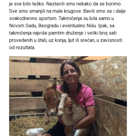
je sve bilo teško. Nastavili smo nekako da se borimo.
Sve smo smanjili na male krugove. Bavili smo se i dalje
svakodnevno sportom. Takmičenja su bila samo u
Novom Sadu, Beogradu i eventualno Nišu. Ipak, sa
takmičenja najviše pamtim druženje i veliki broj sati
provedenih u štali, uz konja, ljut ili srećan, u zavisnosti
od rezultata.