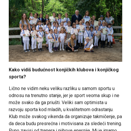
Kako vidiš budućnost konjičkih klubova i konjičkog
sporta?
Lično ne vidim neku veliku razliku u samom sportu u
odnosu na trenutno stanje, jer je sport veoma skup i ne
može svako da ga priušti. Veliki sam optimista u
razvoju sporta kod mladih, u kvalitetnom odrastanju.
Klub može svakog vikenda da organizuje takmičenje, pa
da deca budu presrećna i motivisana za sledeći trening.
Puno zavisi od trenera i njihove energije. Mi je imamo,