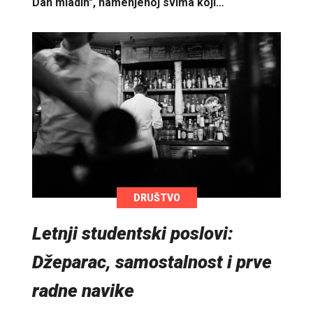
Dan mladih", namenjenoj svima koji…
DRUŠTVO
Letnji studentski poslovi:
Džeparac, samostalnost i prve
radne navike