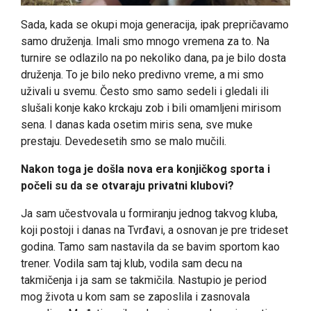
Sada, kada se okupi moja generacija, ipak prepričavamo
samo druženja. Imali smo mnogo vremena za to. Na
turnire se odlazilo na po nekoliko dana, pa je bilo dosta
druženja. To je bilo neko predivno vreme, a mi smo
uživali u svemu. Često smo samo sedeli i gledali ili
slušali konje kako krckaju zob i bili omamljeni mirisom
sena. I danas kada osetim miris sena, sve muke
prestaju. Devedesetih smo se malo mučili.
Nakon toga je došla nova era konjičkog sporta i
počeli su da se otvaraju privatni klubovi?
Ja sam učestvovala u formiranju jednog takvog kluba,
koji postoji i danas na Tvrđavi, a osnovan je pre trideset
godina. Tamo sam nastavila da se bavim sportom kao
trener. Vodila sam taj klub, vodila sam decu na
takmičenja i ja sam se takmičila. Nastupio je period
mog života u kom sam se zaposlila i zasnovala