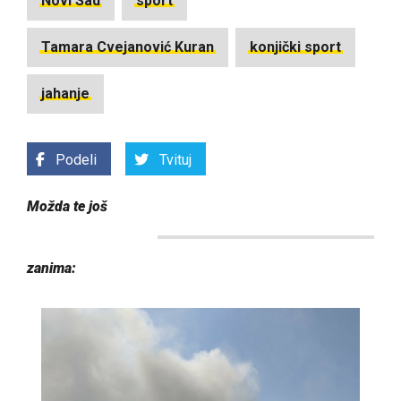
Novi Sad
sport
Tamara Cvejanović Kuran
konjički sport
jahanje
Podeli
Tvituj
Možda te još
zanima: