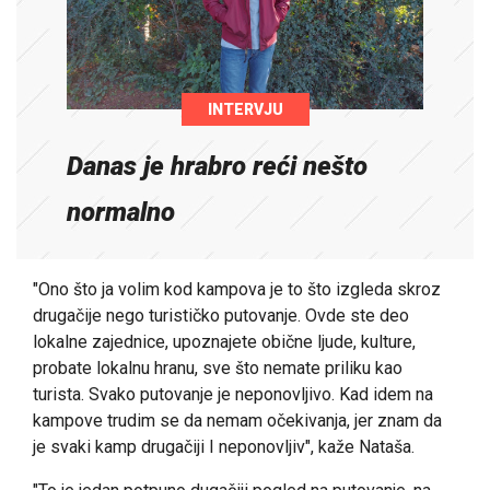
INTERVJU
Danas je hrabro reći nešto
normalno
"Ono što ja volim kod kampova je to što izgleda skroz
drugačije nego turističko putovanje. Ovde ste deo
lokalne zajednice, upoznajete obične ljude, kulture,
probate lokalnu hranu, sve što nemate priliku kao
turista. Svako putovanje je neponovljivo. Kad idem na
kampove trudim se da nemam očekivanja, jer znam da
je svaki kamp drugačiji I neponovljiv", kaže Nataša.