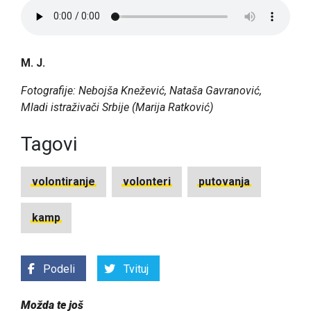
M. J.
Fotografije: Nebojša Knežević, Nataša Gavranović,
Mladi istraživači Srbije (Marija Ratković)
Tagovi
volontiranje
volonteri
putovanja
kamp
Podeli
Tvituj
Možda te još