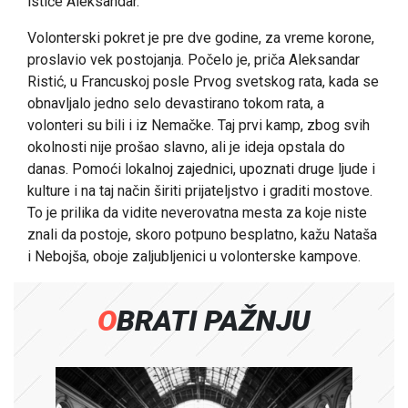
ističe Aleksandar.
Volonterski pokret je pre dve godine, za vreme korone,
proslavio vek postojanja. Počelo je, priča Aleksandar
Ristić, u Francuskoj posle Prvog svetskog rata, kada se
obnavljalo jedno selo devastirano tokom rata, a
volonteri su bili i iz Nemačke. Taj prvi kamp, zbog svih
okolnosti nije prošao slavno, ali je ideja opstala do
danas. Pomoći lokalnoj zajednici, upoznati druge ljude i
kulture i na taj način širiti prijateljstvo i graditi mostove.
To je prilika da vidite neverovatna mesta za koje niste
znali da postoje, skoro potpuno besplatno, kažu Nataša
i Nebojša, oboje zaljubljenici u volonterske kampove.
OBRATI PAŽNJU