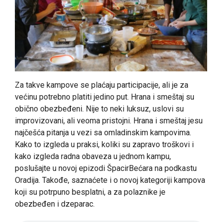
Za takve kampove se plaćaju participacije, ali je za
većinu potrebno platiti jedino put. Hrana i smeštaj su
obično obezbeđeni. Nije to neki luksuz, uslovi su
improvizovani, ali veoma pristojni. Hrana i smeštaj jesu
najčešća pitanja u vezi sa omladinskim kampovima.
Kako to izgleda u praksi, koliki su zapravo troškovi i
kako izgleda radna obaveza u jednom kampu,
poslušajte u novoj epizodi ŠpacirBećara na podkastu
Oradija. Takođe, saznaćete i o novoj kategoriji kampova
koji su potrpuno besplatni, a za polaznike je
obezbeđen i dzeparac.