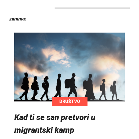
zanima:
DRUŠTVO
Kad ti se san pretvori u
migrantski kamp