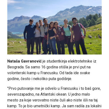
Nataša Gavranović
je studentkinja elektrotehnike iz
Beograda. Sa samo 16 godina otišla je prvi put na
volonterski kamp u Francusku. Od tada ide svake
godine, često i nekoliko puta godišnje.
"Prvo putovanje me je odvelo u Francusku i to baš gore,
severozapadno, na Atlantski okean. U jedno malo
mesto za koje verovatno niste čuli ako niste išli na taj
kamp. To je bio umetnički kamp. Ja sam radila za lokalni