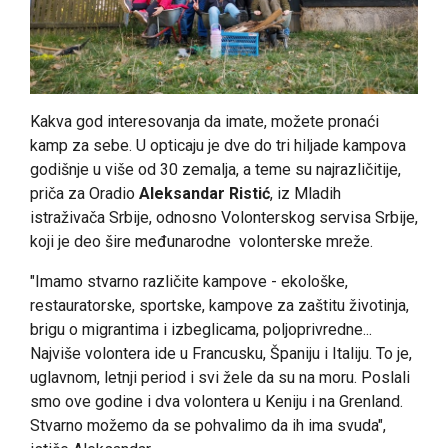
Kakva god interesovanja da imate, možete pronaći
kamp za sebe. U opticaju je dve do tri hiljade kampova
godišnje u više od 30 zemalja, a teme su najrazličitije,
priča za Oradio
Aleksandar Ristić
, iz Mladih
istraživača Srbije, odnosno Volonterskog servisa Srbije,
koji je deo šire međunarodne volonterske mreže.
"Imamo stvarno različite kampove - ekološke,
restauratorske, sportske, kampove za zaštitu životinja,
brigu o migrantima i izbeglicama, poljoprivredne...
Najviše volontera ide u Francusku, Španiju i Italiju. To je,
uglavnom, letnji period i svi žele da su na moru. Poslali
smo ove godine i dva volontera u Keniju i na Grenland.
Stvarno možemo da se pohvalimo da ih ima svuda",