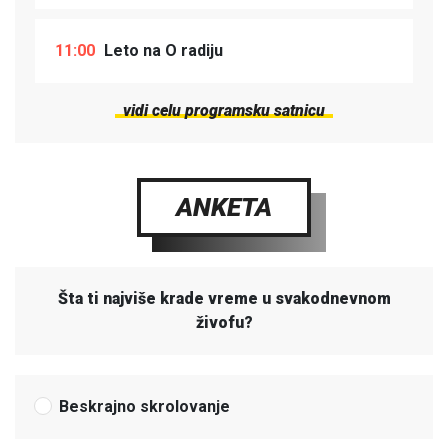
11:00
Leto na O radiju
vidi celu programsku satnicu
ANKETA
Šta ti najviše krade vreme u svakodnevnom
živofu?
Beskrajno skrolovanje