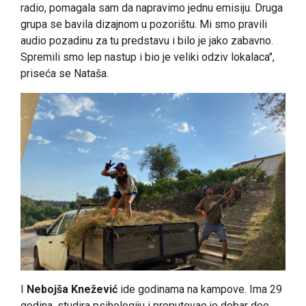
radio, pomagala sam da napravimo jednu emisiju. Druga
grupa se bavila dizajnom u pozorištu. Mi smo pravili
audio pozadinu za tu predstavu i bilo je jako zabavno.
Spremili smo lep nastup i bio je veliki odziv lokalaca",
priseća se Nataša.
I
Nebojša Knežević
ide godinama na kampove. Ima 29
godina, studira psihologiju i proputovao je dobar deo