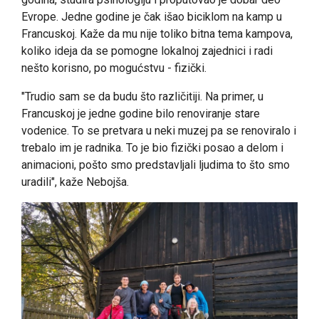
Evrope. Jedne godine je čak išao biciklom na kamp u
Francuskoj. Kaže da mu nije toliko bitna tema kampova,
koliko ideja da se pomogne lokalnoj zajednici i radi
nešto korisno, po mogućstvu - fizički.
"Trudio sam se da budu što različitiji. Na primer, u
Francuskoj je jedne godine bilo renoviranje stare
vodenice. To se pretvara u neki muzej pa se renoviralo i
trebalo im je radnika. To je bio fizički posao a delom i
animacioni, pošto smo predstavljali ljudima to što smo
uradili", kaže Nebojša.