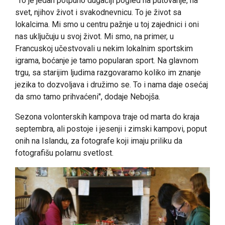
"To je jedan potpuno dugačiji pogled na putovanje, na
svet, njihov život i svakodnevnicu. To je život sa
lokalcima. Mi smo u centru pažnje u toj zajednici i oni
nas uključuju u svoj život. Mi smo, na primer, u
Francuskoj učestvovali u nekim lokalnim sportskim
igrama, boćanje je tamo popularan sport. Na glavnom
trgu, sa starijim ljudima razgovaramo koliko im znanje
jezika to dozvoljava i družimo se. To i nama daje osećaj
da smo tamo prihvaćeni", dodaje Nebojša.
Sezona volonterskih kampova traje od marta do kraja
septembra, ali postoje i jesenji i zimski kampovi, poput
onih na Islandu, za fotografe koji imaju priliku da
fotografišu polarnu svetlost.