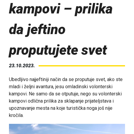
kampovi – prilika
da jeftino
proputujete svet
23.10.2023.
Ubedljivo najjeftiniji način da se proputuje svet, ako ste
mladi i željni avantura, jesu omladinski volonterski
kampovi. Ne samo da se otputuje, nego su volonterski
kampovi odlična prilika za sklapanje prijateljstava i
upoznavanje mesta na koje turistička noga još nije
kročila.