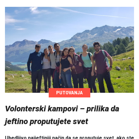
PUTOVANJA
Volonterski kampovi – prilika da
jeftino proputujete svet
Ubedljivo najjeftiniji način da se proputuje svet, ako ste