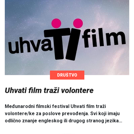
DRUŠTVO
Uhvati film traži volontere
Međunarodni filmski festival Uhvati film traži
volontere/ke za poslove prevođenja. Svi koji imaju
odlično znanje engleskog ili drugog stranog jezika…