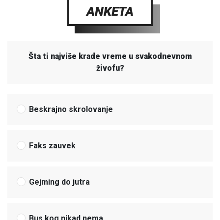
ANKETA
Šta ti najviše krade vreme u svakodnevnom
živofu?
Beskrajno skrolovanje
Faks zauvek
Gejming do jutra
Bus kog nikad nema