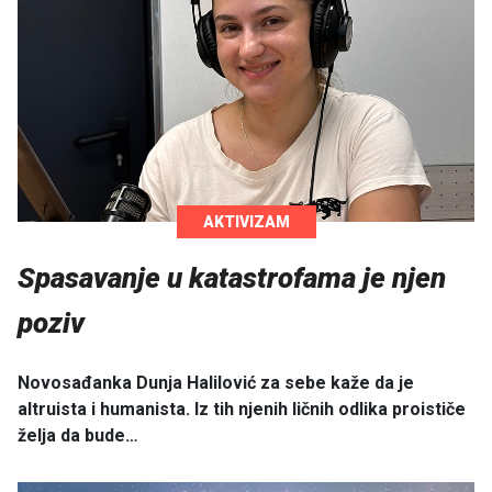
AKTIVIZAM
Spasavanje u katastrofama je njen
poziv
Novosađanka Dunja Halilović za sebe kaže da je
altruista i humanista. Iz tih njenih ličnih odlika proističe
želja da bude…