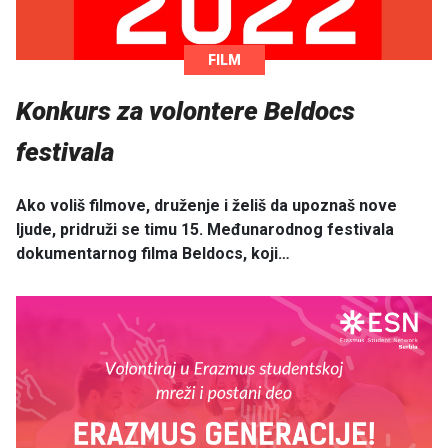
FILM
Konkurs za volontere Beldocs
festivala
Ako voliš filmove, druženje i želiš da upoznaš nove
ljude, pridruži se timu 15. Međunarodnog festivala
dokumentarnog filma Beldocs, koji…