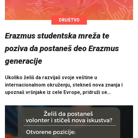
DRUŠTVO
Erazmus studentska mreža te
poziva da postaneš deo Erazmus
generacije
Ukoliko želiš da razvijaš svoje veštine u
internacionalnom okruženju, stekneš nova znanja i
upoznaš vršnjake iz cele Evrope, pridruži se…