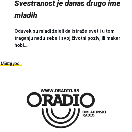
Svestranost je danas drugo ime
mladih
Oduvek su mladi želeli da istraže svet i u tom
traganju nađu sebe i svoj životni poziv, ili makar
hobi.…
Učitaj još