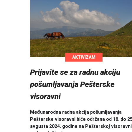
AKTIVIZAM
Prijavite se za radnu akciju
pošumljavanja Pešterske
visoravni
Međunarodna radna akcija pošumljavanja
Pešterske visoravni biće održana od 18. do 25
avgusta 2024. godine na Pešterskoj visoravni