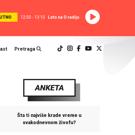
UTNO
12:50 - 13:10
Leto na O radiju
ast
Pretraga
ANKETA
Šta ti najviše krade vreme u
svakodnevnom živofu?