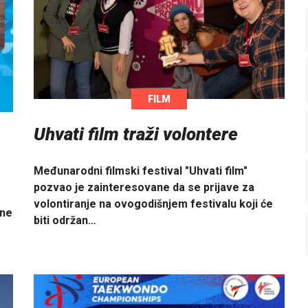
FILM
Uhvati film traži volontere
Međunarodni filmski festival "Uhvati film"
pozvao je zainteresovane da se prijave za
volontiranje na ovogodišnjem festivalu koji će
ine
biti održan…