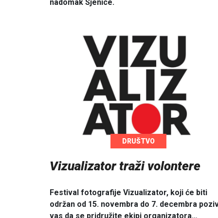
nadomak Sjenice.
DRUŠTVO
Vizualizator traži volontere
Festival fotografije Vizualizator, koji će biti
održan od 15. novembra do 7. decembra pozi
vas da se pridružite ekipi organizatora…