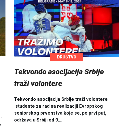
DRUŠTVO
Tekvondo asocijacija Srbije
traži volontere
Tekvondo asocijacija Srbije traži volontere –
studente za rad na realizaciji Evropskog
seniorskog prvenstva koje se, po prvi put,
.
održava u Srbiji od 9.…
,