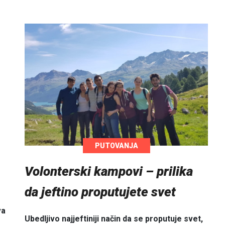
PUTOVANJA
Volonterski kampovi – prilika
da jeftino proputujete svet
va
Ubedljivo najjeftiniji način da se proputuje svet,