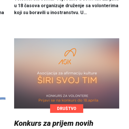
u 18 časova organizuje druženje sa volonterima
na
koji su boravili u inostranstvu. U…
DRUŠTVO
Konkurs za prijem novih