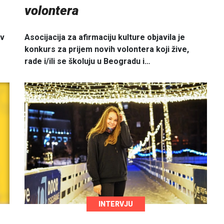
volontera
iv
Asocijacija za afirmaciju kulture objavila je
konkurs za prijem novih volontera koji žive,
rade i/ili se školuju u Beogradu i…
INTERVJU