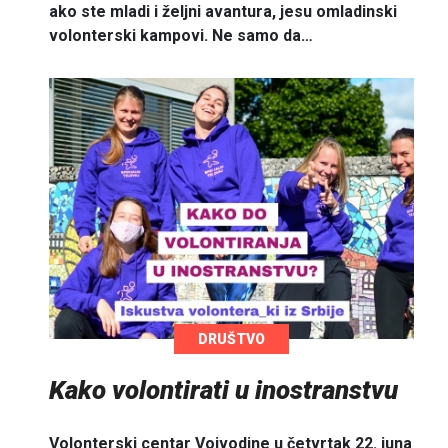
ako ste mladi i željni avantura, jesu omladinski
volonterski kampovi. Ne samo da…
DRUŠTVO
Kako volontirati u inostranstvu
Volonterski centar Vojvodine u četvrtak 22. juna