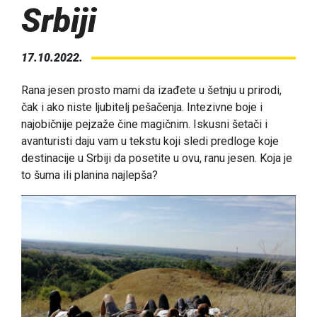
Srbiji
17.10.2022.
Rana jesen prosto mami da izađete u šetnju u prirodi,
čak i ako niste ljubitelj pešačenja. Intezivne boje i
najobičnije pejzaže čine magičnim. Iskusni šetači i
avanturisti daju vam u tekstu koji sledi predloge koje
destinacije u Srbiji da posetite u ovu, ranu jesen. Koja je
to šuma ili planina najlepša?