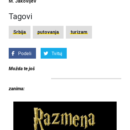
M. Jakovljev
Tagovi
Srbija
putovanja
turizam
Podeli
Tvituj
Možda te još
zanima: