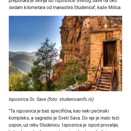
preporuka je šetnja do Isposnice Svetog Save na oko
sedam kilometara od manastira Studenica", kaže Milica.
Isposnica Sv. Save (foto: studenicainfo.rs)
"Ta isposnica je baš specifična, kao neki pećinski
kompleks, a sagradio je Sveti Sava. Do nje je malo teži
uspon, uz reku Studenicu. Isposnica je ispod provalije,