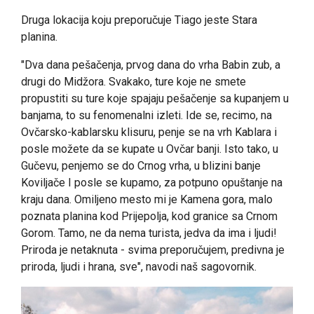
Druga lokacija koju preporučuje Tiago jeste Stara
planina.
"Dva dana pešačenja, prvog dana do vrha Babin zub, a
drugi do Midžora. Svakako, ture koje ne smete
propustiti su ture koje spajaju pešačenje sa kupanjem u
banjama, to su fenomenalni izleti. Ide se, recimo, na
Ovčarsko-kablarsku klisuru, penje se na vrh Kablara i
posle možete da se kupate u Ovčar banji. Isto tako, u
Gučevu, penjemo se do Crnog vrha, u blizini banje
Koviljače I posle se kupamo, za potpuno opuštanje na
kraju dana. Omiljeno mesto mi je Kamena gora, malo
poznata planina kod Prijepolja, kod granice sa Crnom
Gorom. Tamo, ne da nema turista, jedva da ima i ljudi!
Priroda je netaknuta - svima preporučujem, predivna je
priroda, ljudi i hrana, sve", navodi naš sagovornik.