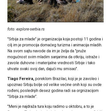
foto: explore-serbia.rs
"Srbija za mlade" je organizacija koja postoji 11 godina i
cilj im je promocija domaćeg turizma i animacija mladih.
Na svom sajtu navode da im je želja da "pruže
mogućnost svim mladim sanjarima da otkriju, istraže i
zavole duhovne i materijalne vrednosti Srbije i tako
uhvate svaki svoj dan, dajući mu smisao".
Tiago Fereira,
poreklom Brazilac, koji je je zavoleo i
upoznao Srbiju bolje od velike većine onih koji su ovde
rođeni, poslednjih desez godina radi sa orgnizacijom
"Srbija za mlade".
"Meni je najdraža tura koju radimo u oktobru, a to je