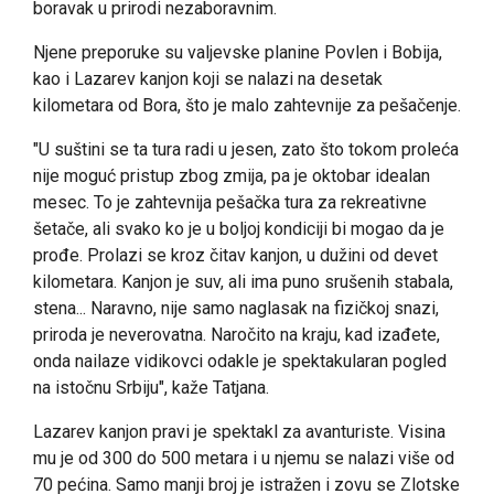
boravak u prirodi nezaboravnim.
Njene preporuke su valjevske planine Povlen i Bobija,
kao i Lazarev kanjon koji se nalazi na desetak
kilometara od Bora, što je malo zahtevnije za pešačenje.
"U suštini se ta tura radi u jesen, zato što tokom proleća
nije moguć pristup zbog zmija, pa je oktobar idealan
mesec. To je zahtevnija pešačka tura za rekreativne
šetače, ali svako ko je u boljoj kondiciji bi mogao da je
prođe. Prolazi se kroz čitav kanjon, u dužini od devet
kilometara. Kanjon je suv, ali ima puno srušenih stabala,
stena... Naravno, nije samo naglasak na fizičkoj snazi,
priroda je neverovatna. Naročito na kraju, kad izađete,
onda nailaze vidikovci odakle je spektakularan pogled
na istočnu Srbiju", kaže Tatjana.
Lazarev kanjon pravi je spektakl za avanturiste. Visina
mu je od 300 do 500 metara i u njemu se nalazi više od
70 pećina. Samo manji broj je istražen i zovu se Zlotske