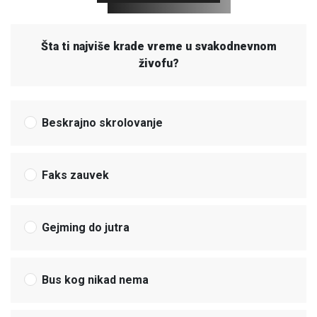
Šta ti najviše krade vreme u svakodnevnom
živofu?
Beskrajno skrolovanje
Faks zauvek
Gejming do jutra
Bus kog nikad nema