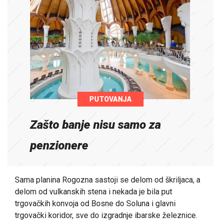
PUTOVANJA
Zašto banje nisu samo za
penzionere
Sama planina Rogozna sastoji se delom od škriljaca, a
delom od vulkanskih stena i nekada je bila put
trgovačkih konvoja od Bosne do Soluna i glavni
trgovački koridor, sve do izgradnje ibarske železnice.