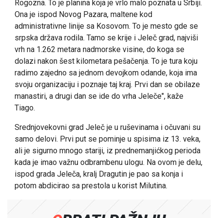
Rogozna. To je planina koja je vrlo malo poznata u Srbiji.
Ona je ispod Novog Pazara, maltene kod
administrativne linije sa Kosovom. To je mesto gde se
srpska država rodila. Tamo se krije i Jeleč grad, najviši
vrh na 1.262 metara nadmorske visine, do koga se
dolazi nakon šest kilometara pešačenja. To je tura koju
radimo zajedno sa jednom devojkom odande, koja ima
svoju organizaciju i poznaje taj kraj. Prvi dan se obilaze
manastiri, a drugi dan se ide do vrha Jeleče", kaže
Tiago.
Srednjovekovni grad Jeleč je u ruševinama i očuvani su
samo delovi. Prvi put se pominje u spisima iz 13. veka,
ali je sigurno mnogo stariji, iz prednemanjićkog perioda
kada je imao važnu odbrambenu ulogu. Na ovom je delu,
ispod grada Jeleča, kralj Dragutin je pao sa konja i
potom abdicirao sa prestola u korist Milutina.