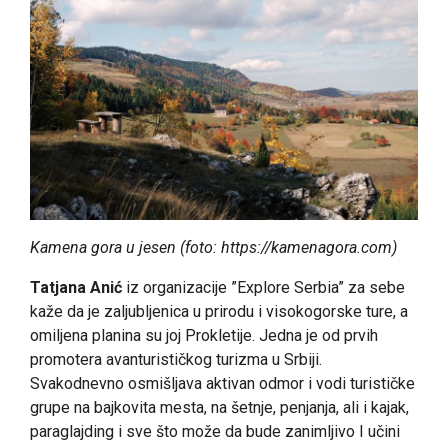
Kamena gora u jesen (foto: https://kamenagora.com)
Tatjana Anić
iz organizacije ”Explore Serbia” za sebe
kaže da je zaljubljenica u prirodu i visokogorske ture, a
omiljena planina su joj Prokletije. Jedna je od prvih
promotera avanturističkog turizma u Srbiji.
Svakodnevno osmišljava aktivan odmor i vodi turističke
grupe na bajkovita mesta, na šetnje, penjanja, ali i kajak,
paraglajding i sve što može da bude zanimljivo I učini