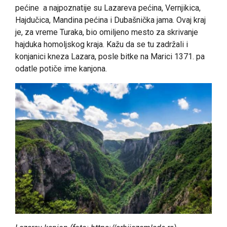
pećine a najpoznatije su Lazareva pećina, Vernjikica,
Hajdučica, Mandina pećina i Dubašnička jama. Ovaj kraj
je, za vreme Turaka, bio omiljeno mesto za skrivanje
hajduka homoljskog kraja. Kažu da se tu zadržali i
konjanici kneza Lazara, posle bitke na Marici 1371. pa
odatle potiče ime kanjona.