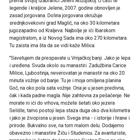
prema svojoj izabranici Jeleni Anžujskoj. U čast te
legende i kraljice Jelene, 2007. godine obnovljen je
zasad jorgovana. Dolina jorgovana okružuje
srednjkovekovni grad Maglič, na oko 30 kilometara
jugozapadno od Kraljeva. Najbolje je ići Ibarskom
magistralom, a iz Novog Sada ima oko 270 kilometara.
Tu zaista ima šta da se vidi kaže Milica.
"Savetujem da prespavate u Vrnjačkoj banji. Jako je lepa
i uređena. Svuda okolo su manastiri. Zadužbina Carice
Milice, Ljubostinja, neverovatan je manastir na oko 20
minuta vožnje od banje. Tu je i moja omiljena planina
Goč, na oko pola sata vožnje. Ona je u jesen predivna,
čak i kada padne magla. Nije zahtevna za pešačenje. Ne
morate ni ići do vrhova, možete šetati oko jezera
Selište, tamo postoji lepa staza duga oko dva kilometra
i jako je živopisna u jesen. Svega ima - i istorije i hrane i
prirode. Bukvalno sve, na tom malom delu. Dodajemo
obavezno i manastire Žiču i Studenicu. Za avanturiste,