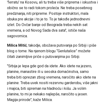
'ferratu' na Kosovu, ali tu treba više priprema i iskustva i
obično se to radi tokom proleća. Ne treba posebnog
predznanja, niti pripreme. Postoje instruktori, mala
obuka pre akcije i to je to. To je takođe jednodnevni
izlet. Do Ovčar banje od Beograda treba nekih sat
vremena, a od Novog Sada dva sata", ističe naša
sagovornica.
Milica Mitić
, takodje, obožava putovanja po Srbiji i piše
blog o tome. Na njenom blogu “Genlutalice” možete
čitati zanimljive priče o putovanjima po Srbiji.
"Srbija je lepa gde god da idete. Ako idete na jezero,
planine, manastire ili u seoska domaćinstva, samo
treba biti oprezan zbog vremena, naročito ako idete na
planine. Treba uvek nositi rezervnu garderobu, više jakni
i majica, biti spreman na hladnoću i kišu. Ja volim
planine, to mi je nekako najlepše, naročito u jesen.
Magija prirode", kaže Milica.