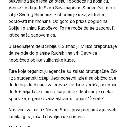
bukvalno zalepljena za stenu i podseća na košnicu.
Veruje se da je tu Sveti Sava napisao Studenički tipik i
žitije Svetog Simeona. Slobodan je ulaz, ali treba
poštovati mir monaha. Od gore se pruža pogled na
Goliju i planinu Radočevo. To ne može da se zaboravi",
ističe naša sagovornica.
U središnjem delu Srbije, u Šumadiji, Milica preporučuje
da se ode do planine Rudnik i na vrh Ostrvica
neobičnog oblika vulkanske kupe.
Ture koje organizuju agencije su zaista pristupačne, čak
i za studentski džep. Jednodnevni izleti su obično dve
do tri hiljade dinara, za prevoz i usluge vodiča, odnosno,
do 5-6 hiljada ako su u pitanju dalje destinacije i neka
sportska, organizovana aktivnost, poput "ferrate".
Naravno, za nas iz Novog Sada, prva preporuka je uvek
Fruška gora, nikad dovoljno iskorištena.