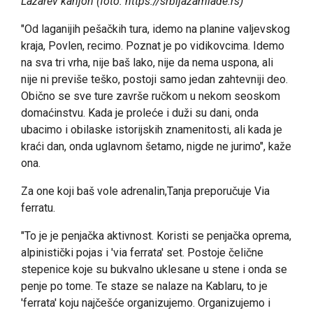
Lazarev kanjon (foto: https://srbijazamlade.rs)
"Od laganijih pešačkih tura, idemo na planine valjevskog
kraja, Povlen, recimo. Poznat je po vidikovcima. Idemo
na sva tri vrha, nije baš lako, nije da nema uspona, ali
nije ni previše teško, postoji samo jedan zahtevniji deo.
Obično se sve ture završe ručkom u nekom seoskom
domaćinstvu. Kada je proleće i duži su dani, onda
ubacimo i obilaske istorijskih znamenitosti, ali kada je
kraći dan, onda uglavnom šetamo, nigde ne jurimo", kaže
ona.
Za one koji baš vole adrenalin,Tanja preporučuje Via
ferratu.
"To je je penjačka aktivnost. Koristi se penjačka oprema,
alpinistički pojas i 'via ferrata' set. Postoje čelične
stepenice koje su bukvalno uklesane u stene i onda se
penje po tome. Te staze se nalaze na Kablaru, to je
'ferrata' koju najčešće organizujemo. Organizujemo i