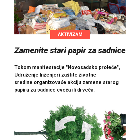
AKTIVIZAM
Zamenite stari papir za sadnice
Tokom manifestacije "Novosadsko proleće",
Udruženje Inženjeri zaštite životne
sredine organizovaće akciju zamene starog
papira za sadnice cveća ili drveća.