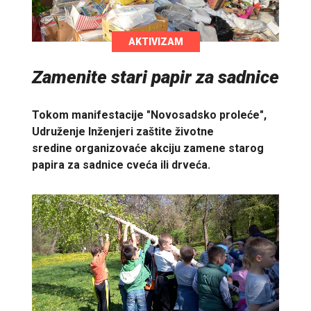
AKTIVIZAM
Zamenite stari papir za sadnice
Tokom manifestacije "Novosadsko proleće",
Udruženje Inženjeri zaštite životne
sredine organizovaće akciju zamene starog
papira za sadnice cveća ili drveća.