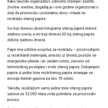
Kako navode organizatori, odnosno Inženjeri zaštite
životne sredine, događaj je i ove godine organizovan u
želji da promovišu i podstaknu decu i mlade na
reciklažu starog papira.
Svi koji donesu deset kilograma starog papira dobiće
sadnicu cveća, a oni koji donesu 60 kg starog papira
dobiće sadnicu drveća.
Papir ima odlična svojstva za reciklažu – proizvodnjom
iz recikliranih materijala, umesto iz drveta, postiže se
energetska ušteda i do sedam odsto, zavisno od
tehnološkog postupka i vrste starog papira. Dobijanjem
papira iz jedne tone recikliranog papira smanjuje se
emisija štetnih gasova za oko 70 odsto.
Takođe, reciklažom samo jedne tone starog papira
sačuva se 32.000 litara vode potrebne za proizvodni
proces.