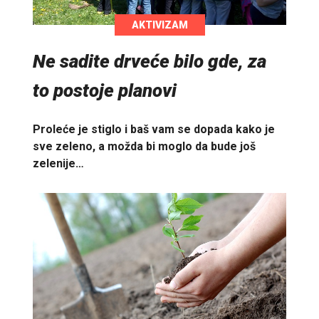
AKTIVIZAM
Ne sadite drveće bilo gde, za
to postoje planovi
Proleće je stiglo i baš vam se dopada kako je
sve zeleno, a možda bi moglo da bude još
zelenije…