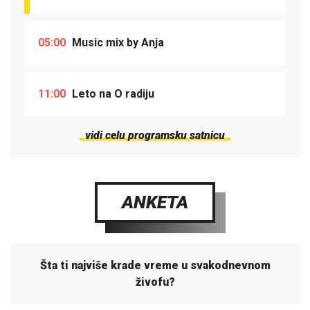
05:00
Music mix by Anja
11:00
Leto na O radiju
vidi celu programsku satnicu
ANKETA
Šta ti najviše krade vreme u svakodnevnom
živofu?