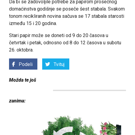
Da bi se zadovoljile potrebe za papirom prosečnog
domaćinstva godišnje se poseče šest stabala. Svakom
tonom recikliranih novina sačuva se 17 stabala starosti
između 15 i 20 godina.
Stari papir može se doneti od 9 do 20 časova u
četvrtak i petak, odnosno od 8 do 12 časova u subotu
26. oktobra.
Podeli
Tvituj
Možda te još
zanima: