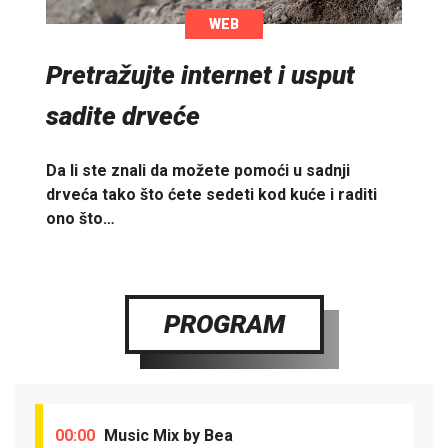
WEB
Pretražujte internet i usput
sadite drveće
Da li ste znali da možete pomoći u sadnji
drveća tako što ćete sedeti kod kuće i raditi
ono što…
PROGRAM
00:00
Music Mix by Bea