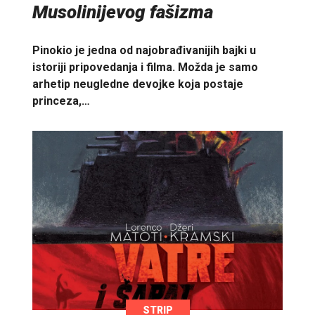
Musolinijevog fašizma
Pinokio je jedna od najobrađivanijih bajki u
istoriji pripovedanja i filma. Možda je samo
arhetip neugledne devojke koja postaje
princeza,…
STRIP