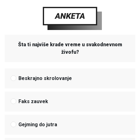
ANKETA
Šta ti najviše krade vreme u svakodnevnom
živofu?
Beskrajno skrolovanje
Faks zauvek
Gejming do jutra