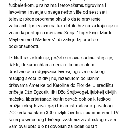
fudbalerkom, pirsinzima i tetovažama, tigrovima i
lavovima i svet je u svega nešto više od šest sati
televizijskog programa shvatio da je pravljenje
zatucanih ljudi slavnima tek dobilo brzinu za koju nije ni
znao da postoji na menjaču. Serija "Tiger king: Murder,
Mayhem and Madness" ubrzala je taj brod do
beskonačnosti.
Iz Netflixove kuhinje, početkom ove godine, stigla je,
dakle, dokumenhtarna serija o finom malom
društvancetu odgajivača lavova, tigrova i ostalog
mačijeg sveta iz divljine, razasutom po južnim
državama Amerike od Karoline do Floride. U središtu
priče je Džo Egzotik, iliti Džo Šrajbvogel, ljubitelj divljih
mačaka, libertarijanac, kantri pevač, poklonik teškog
oružja i eksploziva, gej i bigamista, vlasnik privatnog
ZOO vrta sa skoro 300 divljih životinja, autor internet TV
šoua posvećenog blaćenju zaštitara životnjskog sveta...
Sam ovaj opis bio bi dovoljan za jedan čestit