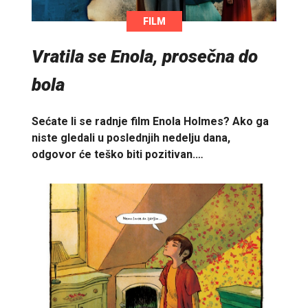
FILM
Vratila se Enola, prosečna do
bola
Sećate li se radnje film Enola Holmes? Ako ga
niste gledali u poslednjih nedelju dana,
odgovor će teško biti pozitivan.…