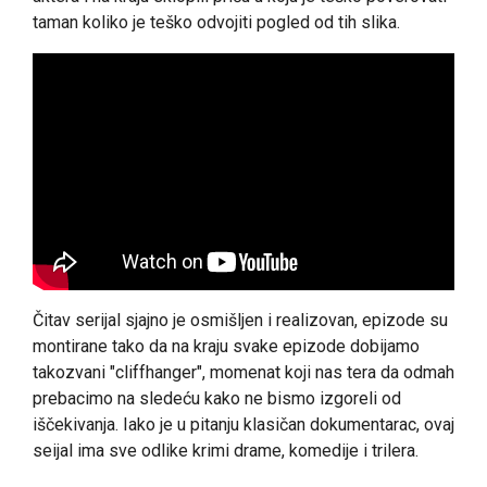
taman koliko je teško odvojiti pogled od tih slika.
Čitav serijal sjajno je osmišljen i realizovan, epizode su
montirane tako da na kraju svake epizode dobijamo
takozvani "cliffhanger", momenat koji nas tera da odmah
prebacimo na sledeću kako ne bismo izgoreli od
iščekivanja. Iako je u pitanju klasičan dokumentarac, ovaj
seijal ima sve odlike krimi drame, komedije i trilera.