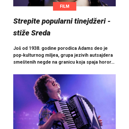
FILM
Strepite popularni tinejdžeri -
stiže Sreda
Još od 1938. godine porodica Adams deo je
pop-kulturnog miljea, grupa jezivih autsajdera
smeštenih negde na granicu koja spaja horor…