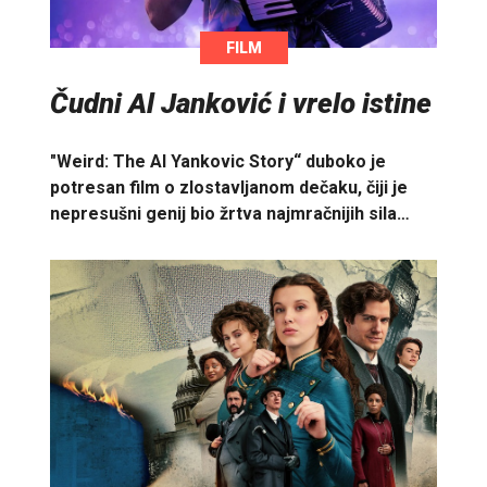
FILM
Čudni Al Janković i vrelo istine
"Weird: The Al Yankovic Story“ duboko je
potresan film o zlostavljanom dečaku, čiji je
nepresušni genij bio žrtva najmračnijih sila…