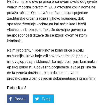
Na širem planu ovo je priča o surovom svetu odgajivača
velikih mačaka, privatnim ZOO vrtovima koji nikome ne
polažu račune. Ona savršeno čisto slika i pojedine
zaštitarske organizacije i njihovo licemerje, dok
spasene životinje koriste na isti način kao i bivši
vlasnici da bi zaradili. Takođe dovoljno govori i o
nesposobnosti države da se izbori ovom vrstom
kriminala.
Na mikroplanu, "Tiger king" je krimi priča o špilu
najčudnijih likova koje vrli novi svet ima da ponudi,
njihovoj opsesiji i sklonosti ka najbrutalnijem kriminalu i
epskoj gluposti. Obavezno pogledajte, sva je prilika da
će ta vesela družina uskoro da nam se vrati
prepakovana u bar još jedan dokumentarac i igrani film.
Petar Klaić
Podeli
Tvituj