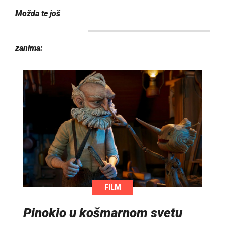
Možda te još
zanima:
FILM
Pinokio u košmarnom svetu