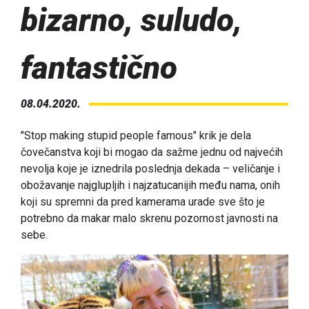
bizarno, suludo,
fantastično
08.04.2020.
"Stop making stupid people famous" krik je dela
čovečanstva koji bi mogao da sažme jednu od najvećih
nevolja koje je iznedrila poslednja dekada – veličanje i
obožavanje najglupljih i najzatucanijih među nama, onih
koji su spremni da pred kamerama urade sve što je
potrebno da makar malo skrenu pozornost javnosti na
sebe.