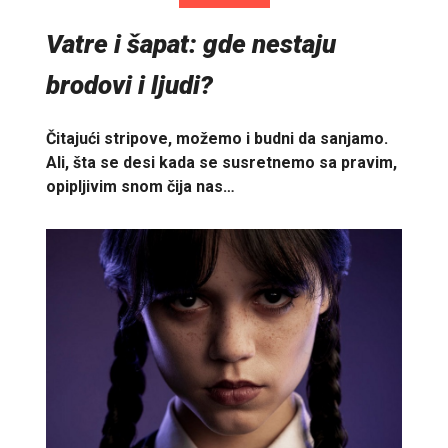
Vatre i šapat: gde nestaju
brodovi i ljudi?
Čitajući stripove, možemo i budni da sanjamo.
Ali, šta se desi kada se susretnemo sa pravim,
opipljivim snom čija nas…