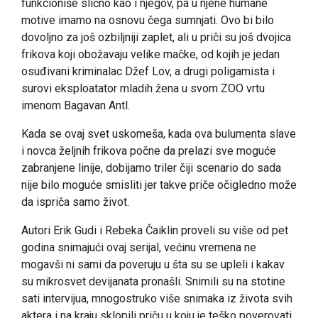
funkcioniše slično kao i njegov, pa u njene humane
motive imamo na osnovu čega sumnjati. Ovo bi bilo
dovoljno za još ozbiljniji zaplet, ali u priči su još dvojica
frikova koji obožavaju velike mačke, od kojih je jedan
osuđivani kriminalac Džef Lov, a drugi poligamista i
surovi eksploatator mladih žena u svom ZOO vrtu
imenom Bagavan Antl.
Kada se ovaj svet uskomeša, kada ova bulumenta slave
i novca željnih frikova počne da prelazi sve moguće
zabranjene linije, dobijamo triler čiji scenario do sada
nije bilo moguće smisliti jer takve priče očigledno može
da ispriča samo život.
Autori Erik Gudi i Rebeka Čaiklin proveli su više od pet
godina snimajući ovaj serijal, većinu vremena ne
mogavši ni sami da poveruju u šta su se upleli i kakav
su mikrosvet devijanata pronašli. Snimili su na stotine
sati intervijua, mnogostruko više snimaka iz života svih
aktera i na kraju sklopili priču u koju je teško poverovati