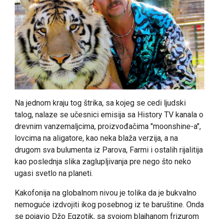
Na jednom kraju tog štrika, sa kojeg se cedi ljudski
talog, nalaze se učesnici emisija sa History TV kanala o
drevnim vanzemaljcima, proizvođačima "moonshine-a",
lovcima na aligatore, kao neka blaža verzija, a na
drugom sva bulumenta iz Parova, Farmi i ostalih rijalitija
kao poslednja slika zaglupljivanja pre nego što neko
ugasi svetlo na planeti.
Kakofonija na globalnom nivou je tolika da je bukvalno
nemoguće izdvojiti ikog posebnog iz te baruštine. Onda
se pojavio Džo Egzotik, sa svojom blajhanom frizurom