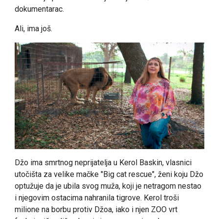
dokumentarac.
Ali, ima još.
Džo ima smrtnog neprijatelja u Kerol Baskin, vlasnici
utočišta za velike mačke "Big cat rescue", ženi koju Džo
optužuje da je ubila svog muža, koji je netragom nestao
i njegovim ostacima nahranila tigrove. Kerol troši
milione na borbu protiv Džoa, iako i njen ZOO vrt