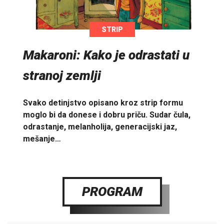
STRIP
Makaroni: Kako je odrastati u
stranoj zemlji
Svako detinjstvo opisano kroz strip formu
moglo bi da donese i dobru priču. Sudar čula,
odrastanje, melanholija, generacijski jaz,
mešanje…
PROGRAM