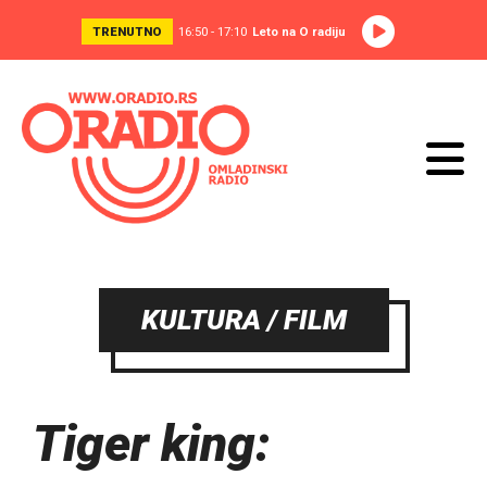
TRENUTNO
16:50 - 17:10
Leto na O radiju
KULTURA / FILM
Tiger king: