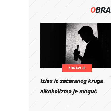
OBR
ZDRAVLJE
Izlaz iz začaranog kruga
alkoholizma je moguć