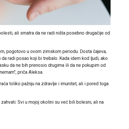
bolesti, ali smatra da ne radi ništa posebno drugačije od
ćem, pogotovo u ovom zimskom periodu. Dosta čajeva,
tu da radi posao koji bi trebalo. Kada idem kod ljudi, ako
masku da ne bih prenosio drugima ili da ne pokupim od
nemam", priča Aleksa.
aća toliko pažnju na zdravlje i imunitet, ali i pored toga
hvati. Svi u mojoj okolini su već bili bolesni, ali na