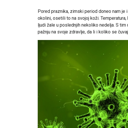
Pored praznika, zimski period doneo nam je i ra
okolini, osetili to na svojoj koži. Temperatur
ljudi žale u poslednjih nekoliko nedelja. S tim 
pažnju na svoje zdravlje, da li i koliko se čuva