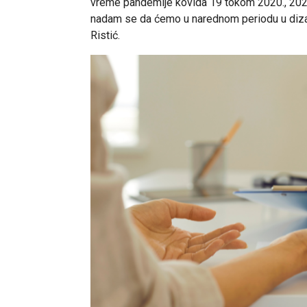
vreme pandemije kovida 19 tokom 2020., 2021.
nadam se da ćemo u narednom periodu u dizanju
Ristić.