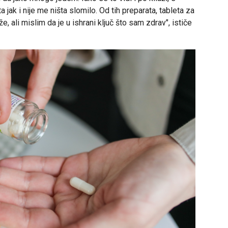
ta jak i nije me ništa slomilo. Od tih preparata, tableta za
, ali mislim da je u ishrani ključ što sam zdrav", ističe