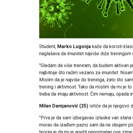
Student,
Marko Lugonja
kaže da koristi klas
naglašava da imunitet najviše diže treningom u
"Gledam da više treniram, da budem aktivan jer,
najbitnije što radim vezano za imunitet. Nisam
Mislim da je najviše do treninga, zato što sam 
trening i aktivnost. Tako da mislim da mi je t
treba da imaju aktivnost. Čim nemaju, opada im
Milan Damjanović (25)
ističe da je njegovo z
"Prva je da sam izbegavao izlaske van stana 
morao da izađem pazio sam da ne obujem plat
teorija je da mi je apetit nenormalan ove zime,