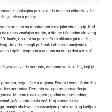
odaci za pokrajinu pokazuju da trenutno cirkuliše više
 šta je tačno u pitanju.
sta prisutni su respiratorni sinicijalni virus i grip. Kod
o da uzima značajno mesto, a što se tiče radno aktivnog
 19. Inače, ti virusi su po kliničkim slikama jako slični,
alnog i kovida je nagli početak i obaranje pacijenta u
atura i opšti simptomi u odnosu na druga dva uzroka",
ašnjava da vlada pertusis, odnosno veliki kašalj, koji je
prostora, nego i šire u regionu, Evropi i svetu. S tim što
godina pertusisa. Pertusis se, uprkos sprovođenju
pet godina. Mi smo u nekoj petoj godini od prethodnog
iznenađujuće. Jeste malo veći broj u odnosu na
ega, manjih obuhvata imunizacijom protiv velikog kašlja u