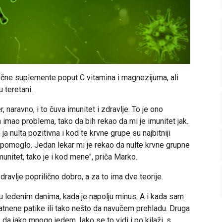
ične suplemente poput C vitamina i magnezijuma, ali
 teretani.
 naravno, i to čuva imunitet i zdravlje. To je ono
 imao problema, tako da bih rekao da mi je imunitet jak.
ja nulta pozitivna i kod te krvne grupe su najbitniji
o pomoglo. Jedan lekar mi je rekao da nulte krvne grupne
unitet, tako je i kod mene", priča Marko.
dravlje poprilično dobro, a za to ima dve teorije.
u ledenim danima, kada je napolju minus. A i kada sam
nene patike ili tako nešto da navučem prehladu. Druga
 da jako mnogo jedem. Iako se to vidi i po kilaži, s