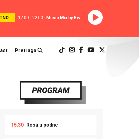
TNO
17:00 - 22:00
Music Mix by Bea
ast
Pretraga
PROGRAM
15:30
Rosa u podne