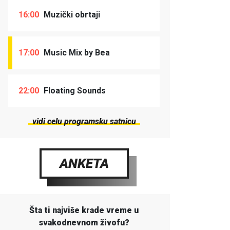
16:00
Muzički obrtaji
17:00
Music Mix by Bea
22:00
Floating Sounds
vidi celu programsku satnicu
ANKETA
Šta ti najviše krade vreme u
svakodnevnom živofu?