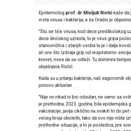
Epidemiolog
prof. dr Mioljub Ristić
kaže da p
vrsta virusa i bakterija, a za Oradio je objasnio
"Što se tiče virusa, kod dece predškolskog uzra
dece školskog uzrasta, tu je virus gripa poče
stanovništva i starijih osoba tu je i dalje kovid
ali ono što izdvaja grip od respiratorno sincij
krevet, mora da se odleži. Tu dominira temper
objašnjava Ristić.
Kada su u pitanju bakterije, naš sagovornik obj
ponovo aktuelan.
"Nije on nikad ni bio odsutan, ne samo sa ovih 
je prethodna, 2023. godina, bila epidemijska 
vakcinacije, javlja ciklično na svakih tri do 
većeg broja obolelih, tako da ovo nije ništa 
prethodne situacije, a to je posledica, pre sv