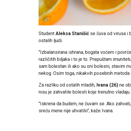
Student
Aleksa Stanišić
se čuva od virusa i 
ostalih ljudi.
"Izbalansirana ishrana, bogata voćem i povr
različitih biljaka i to je to. Prepuštam imunite
sam bolestan ili ako su oni bolesni, stavim 
nekog. Osim toga, nikakvih posebnih metoda 
Za razliku od ostalih mladih,
Ivana (26)
ne obr
nisu je zahvatile bolesti koje trenutno vladaju.
"Iskrena da budem, ne čuvam se. Ako zahvati, za
sreću mene nije uhvatilo", kaže Ivana.