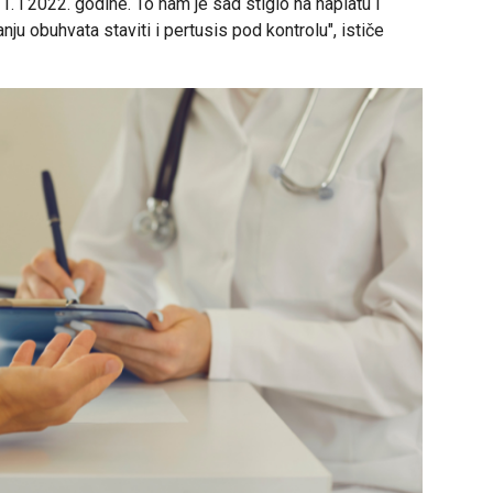
 i 2022. godine. To nam je sad stiglo na naplatu i
 obuhvata staviti i pertusis pod kontrolu", ističe