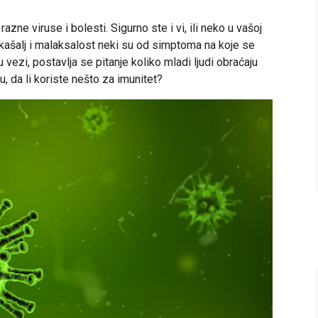
zne viruse i bolesti. Sigurno ste i vi, ili neko u vašoj
a, kašalj i malaksalost neki su od simptoma na koje se
u vezi, postavlja se pitanje koliko mladi ljudi obraćaju
ju, da li koriste nešto za imunitet?