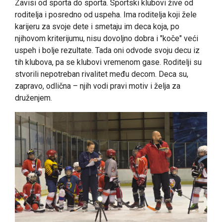
Zavisi od sporta do sporta. Sportski klubovi žive od
roditelja i posredno od uspeha. Ima roditelja koji žele
karijeru za svoje dete i smetaju im deca koja, po
njihovom kriterijumu, nisu dovoljno dobra i "koče" veći
uspeh i bolje rezultate. Tada oni odvode svoju decu iz
tih klubova, pa se klubovi vremenom gase. Roditelji su
stvorili nepotreban rivalitet među decom. Deca su,
zapravo, odlična – njih vodi pravi motiv i želja za
druženjem.