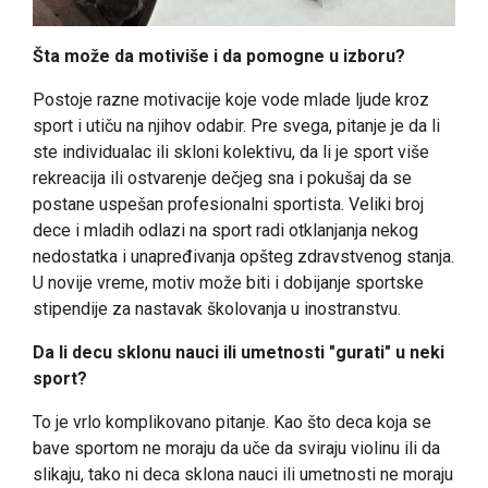
Šta može da motiviše i da pomogne u izboru?
Postoje razne motivacije koje vode mlade ljude kroz
sport i utiču na njihov odabir. Pre svega, pitanje je da li
ste individualac ili skloni kolektivu, da li je sport više
rekreacija ili ostvarenje dečjeg sna i pokušaj da se
postane uspešan profesionalni sportista. Veliki broj
dece i mladih odlazi na sport radi otklanjanja nekog
nedostatka i unapređivanja opšteg zdravstvenog stanja.
U novije vreme, motiv može biti i dobijanje sportske
stipendije za nastavak školovanja u inostranstvu.
Da li decu sklonu nauci ili umetnosti "gurati" u neki
sport?
To je vrlo komplikovano pitanje. Kao što deca koja se
bave sportom ne moraju da uče da sviraju violinu ili da
slikaju, tako ni deca sklona nauci ili umetnosti ne moraju