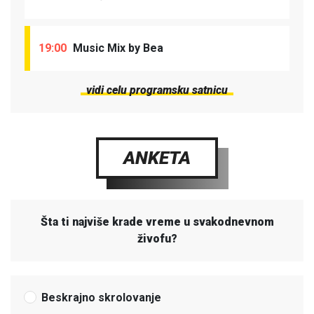
19:00
Music Mix by Bea
vidi celu programsku satnicu
ANKETA
Šta ti najviše krade vreme u svakodnevnom
živofu?
Beskrajno skrolovanje