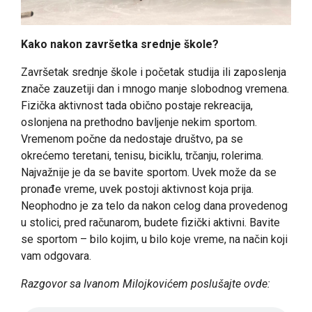
Kako nakon završetka srednje škole?
Završetak srednje škole i početak studija ili zaposlenja
znače zauzetiji dan i mnogo manje slobodnog vremena.
Fizička aktivnost tada obično postaje rekreacija,
oslonjena na prethodno bavljenje nekim sportom.
Vremenom počne da nedostaje društvo, pa se
okrećemo teretani, tenisu, biciklu, trčanju, rolerima.
Najvažnije je da se bavite sportom. Uvek može da se
pronađe vreme, uvek postoji aktivnost koja prija.
Neophodno je za telo da nakon celog dana provedenog
u stolici, pred računarom, budete fizički aktivni. Bavite
se sportom – bilo kojim, u bilo koje vreme, na način koji
vam odgovara.
Razgovor sa Ivanom Milojkovićem poslušajte ovde: