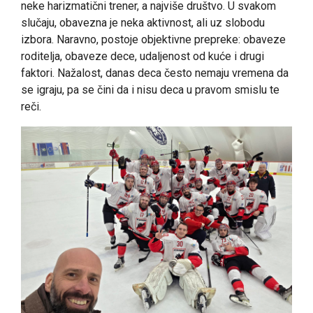
neke harizmatični trener, a najviše društvo. U svakom
slučaju, obavezna je neka aktivnost, ali uz slobodu
izbora. Naravno, postoje objektivne prepreke: obaveze
roditelja, obaveze dece, udaljenost od kuće i drugi
faktori. Nažalost, danas deca često nemaju vremena da
se igraju, pa se čini da i nisu deca u pravom smislu te
reči.