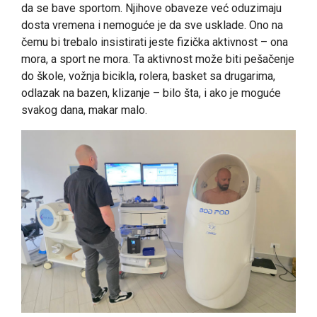
da se bave sportom. Njihove obaveze već oduzimaju
dosta vremena i nemoguće je da sve usklade. Ono na
čemu bi trebalo insistirati jeste fizička aktivnost – ona
mora, a sport ne mora. Ta aktivnost može biti pešačenje
do škole, vožnja bicikla, rolera, basket sa drugarima,
odlazak na bazen, klizanje – bilo šta, i ako je moguće
svakog dana, makar malo.