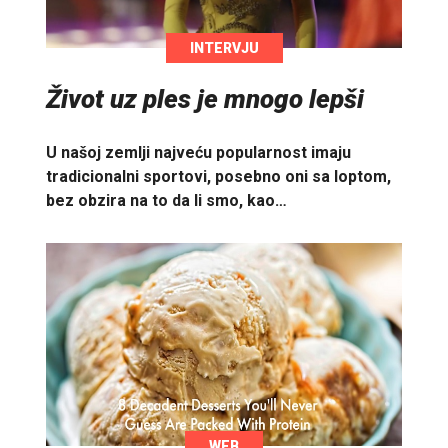
INTERVJU
Život uz ples je mnogo lepši
U našoj zemlji najveću popularnost imaju
tradicionalni sportovi, posebno oni sa loptom,
bez obzira na to da li smo, kao…
WEB