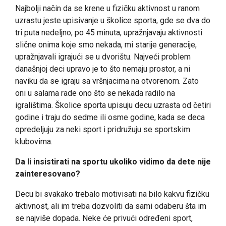
Najbolji način da se krene u fizičku aktivnost u ranom
uzrastu jeste upisivanje u školice sporta, gde se dva do
tri puta nedeljno, po 45 minuta, upražnjavaju aktivnosti
slične onima koje smo nekada, mi starije generacije,
upražnjavali igrajući se u dvorištu. Najveći problem
današnjoj deci upravo je to što nemaju prostor, a ni
naviku da se igraju sa vršnjacima na otvorenom. Zato
oni u salama rade ono što se nekada radilo na
igralištima. Školice sporta upisuju decu uzrasta od četiri
godine i traju do sedme ili osme godine, kada se deca
opredeljuju za neki sport i pridružuju se sportskim
klubovima.
Da li insistirati na sportu ukoliko vidimo da dete nije
zainteresovano?
Decu bi svakako trebalo motivisati na bilo kakvu fizičku
aktivnost, ali im treba dozvoliti da sami odaberu šta im
se najviše dopada. Neke će privući određeni sport,