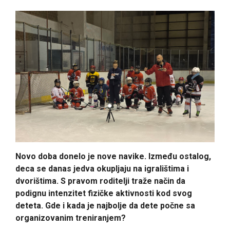
Novo doba donelo je nove navike. Između ostalog,
deca se danas jedva okupljaju na igralištima i
dvorištima. S pravom roditelji traže način da
podignu intenzitet fizičke aktivnosti kod svog
deteta. Gde i kada je najbolje da dete počne sa
organizovanim treniranjem?