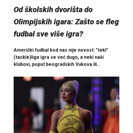
Od školskih dvorišta do
Olimpijskih igara: Zašto se fleg
fudbal sve više igra?
Američki fudbal kod nas nije novost: "tekl"
(tackle)liga igra se već dugo, a neki naši
klubovi, poput beogradskih Vukova ili…