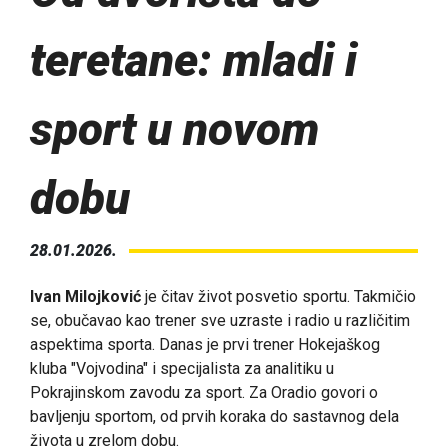
teretane: mladi i
sport u novom
dobu
28.01.2026.
Ivan Milojković
je čitav život posvetio sportu. Takmičio
se, obučavao kao trener sve uzraste i radio u različitim
aspektima sporta. Danas je prvi trener Hokejaškog
kluba "Vojvodina" i specijalista za analitiku u
Pokrajinskom zavodu za sport. Za Oradio govori o
bavljenju sportom, od prvih koraka do sastavnog dela
života u zrelom dobu.