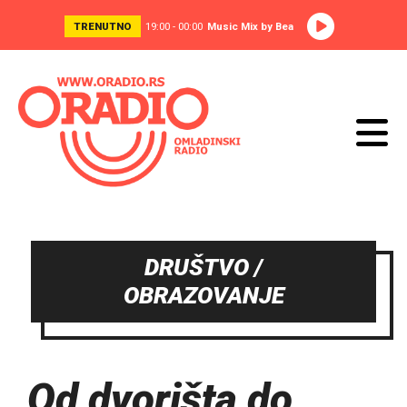
TRENUTNO
19:00 - 00:00
Music Mix by Bea
DRUŠTVO /
OBRAZOVANJE
Od dvorišta do