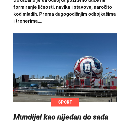
Dokazano je da odbojka pozitivno utiče na
formiranje ličnosti, navika i stavova, naročito
kod mladih. Prema dugogodišnjim odbojkašima
i trenerima,…
SPORT
Mundijal kao nijedan do sada