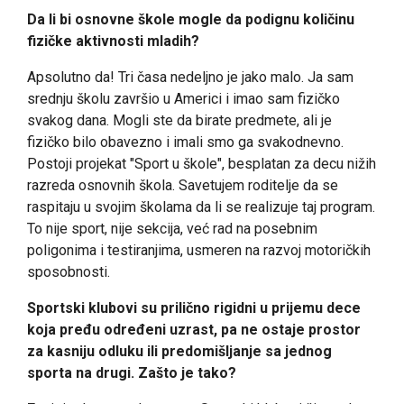
Da li bi osnovne škole mogle da podignu količinu
fizičke aktivnosti mladih?
Apsolutno da! Tri časa nedeljno je jako malo. Ja sam
srednju školu završio u Americi i imao sam fizičko
svakog dana. Mogli ste da birate predmete, ali je
fizičko bilo obavezno i imali smo ga svakodnevno.
Postoji projekat "Sport u škole", besplatan za decu nižih
razreda osnovnih škola. Savetujem roditelje da se
raspitaju u svojim školama da li se realizuje taj program.
To nije sport, nije sekcija, već rad na posebnim
poligonima i testiranjima, usmeren na razvoj motoričkih
sposobnosti.
Sportski klubovi su prilično rigidni u prijemu dece
koja pređu određeni uzrast, pa ne ostaje prostor
za kasniju odluku ili predomišljanje sa jednog
sporta na drugi. Zašto je tako?