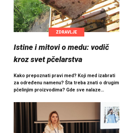
ZDRAVLJE
Istine i mitovi o medu: vodič
kroz svet pčelarstva
Kako prepoznati pravi med? Koji med izabrati
za određenu namenu? Šta treba znati o drugim
pčelinjim proizvodima? Gde sve nalaze…