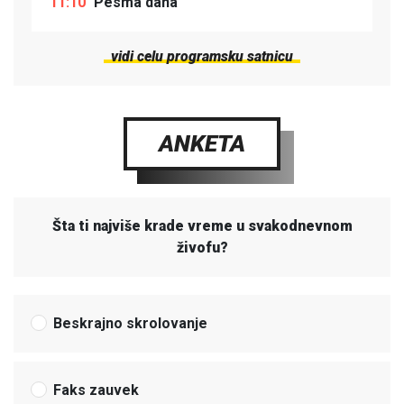
11:10
Pesma dana
vidi celu programsku satnicu
ANKETA
Šta ti najviše krade vreme u svakodnevnom
živofu?
Beskrajno skrolovanje
Faks zauvek