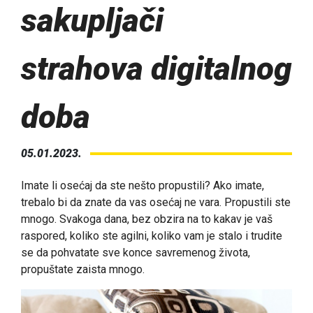
sakupljači
strahova digitalnog
doba
05.01.2023.
Imate li osećaj da ste nešto propustili? Ako imate,
trebalo bi da znate da vas osećaj ne vara. Propustili ste
mnogo. Svakoga dana, bez obzira na to kakav je vaš
raspored, koliko ste agilni, koliko vam je stalo i trudite
se da pohvatate sve konce savremenog života,
propuštate zaista mnogo.