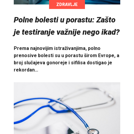
ZDRAVLJE
Polne bolesti u porastu: Zašto
je testiranje važnije nego ikad?
Prema najnovijim istraživanjima, polno
prenosive bolesti su u porastu širom Evrope, a
broj slučajeva gonoreje i sifilisa dostigao je
rekordan…