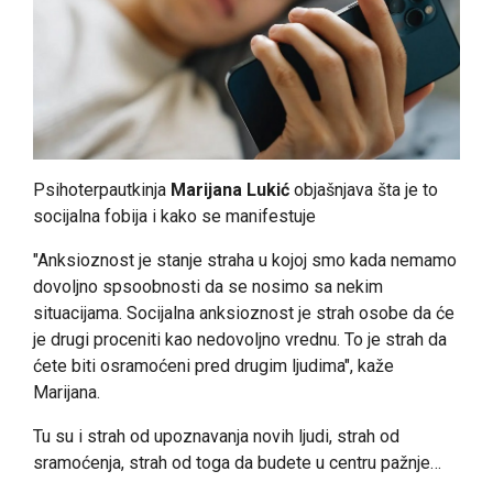
Psihoterpautkinja
Marijana Lukić
objašnjava šta je to
socijalna fobija i kako se manifestuje
"Anksioznost je stanje straha u kojoj smo kada nemamo
dovoljno spsoobnosti da se nosimo sa nekim
situacijama. Socijalna anksioznost je strah osobe da će
je drugi proceniti kao nedovoljno vrednu. To je strah da
ćete biti osramoćeni pred drugim ljudima", kaže
Marijana.
Tu su i strah od upoznavanja novih ljudi, strah od
sramoćenja, strah od toga da budete u centru pažnje…