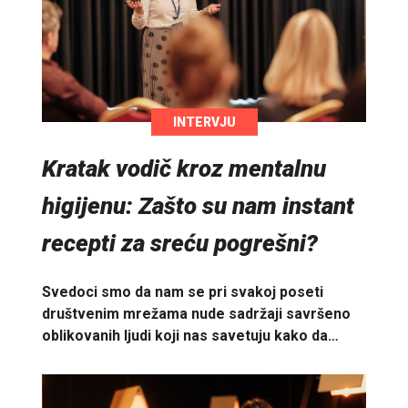
INTERVJU
Kratak vodič kroz mentalnu
higijenu: Zašto su nam instant
recepti za sreću pogrešni?
Svedoci smo da nam se pri svakoj poseti
društvenim mrežama nude sadržaji savršeno
oblikovanih ljudi koji nas savetuju kako da…