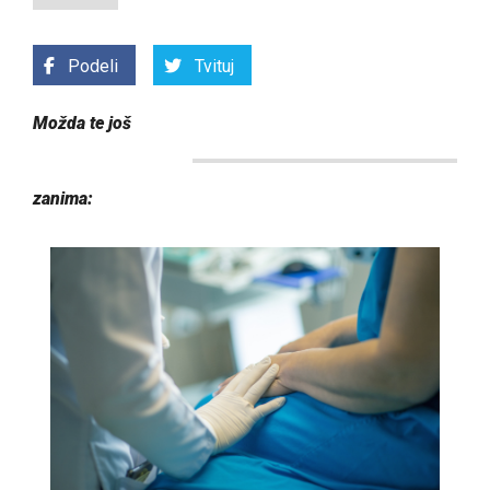
Podeli
Tvituj
Možda te još
zanima: