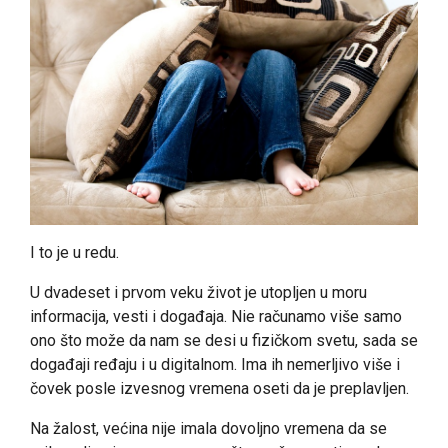
I to je u redu.
U dvadeset i prvom veku život je utopljen u moru
informacija, vesti i događaja. Nie računamo više samo
ono što može da nam se desi u fizičkom svetu, sada se
događaji ređaju i u digitalnom. Ima ih nemerljivo više i
čovek posle izvesnog vremena oseti da je preplavljen.
Na žalost, većina nije imala dovoljno vremena da se