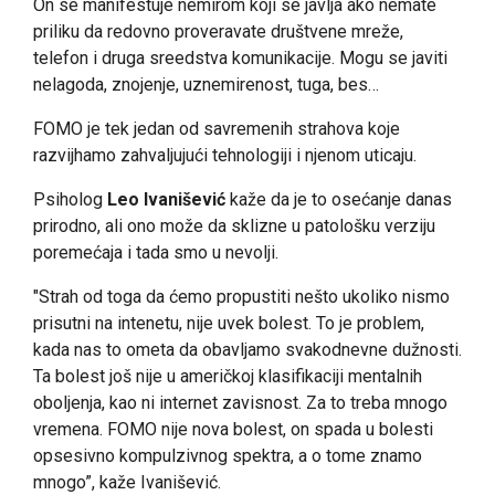
On se manifestuje nemirom koji se javlja ako nemate
priliku da redovno proveravate društvene mreže,
telefon i druga sreedstva komunikacije. Mogu se javiti
nelagoda, znojenje, uznemirenost, tuga, bes…
FOMO je tek jedan od savremenih strahova koje
razvijhamo zahvaljujući tehnologiji i njenom uticaju.
Psiholog
Leo Ivanišević
kaže da je to osećanje danas
prirodno, ali ono može da sklizne u patološku verziju
poremećaja i tada smo u nevolji.
"Strah od toga da ćemo propustiti nešto ukoliko nismo
prisutni na intenetu, nije uvek bolest. To je problem,
kada nas to ometa da obavljamo svakodnevne dužnosti.
Ta bolest još nije u američkoj klasifikaciji mentalnih
oboljenja, kao ni internet zavisnost. Za to treba mnogo
vremena. FOMO nije nova bolest, on spada u bolesti
opsesivno kompulzivnog spektra, a o tome znamo
mnogo”, kaže Ivanišević.