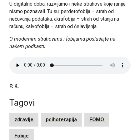
U digitalno doba, razvijamo i neke strahove koje ranije
nismo poznavali. Tu su: perdetofobija – strah od
nečuvanja podataka, akrafobija – strah od stanja na
računu, kalvofobija – strah od ćelavljenja…
O modernim strahovima i fobijama poslušajte na
našem podkastu.
P. K.
Tagovi
zdravlje
psihoterapija
FOMO
Fobije