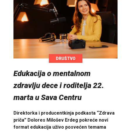
DRUŠTVO
Edukacija o mentalnom
zdravlju dece i roditelja 22.
marta u Sava Centru
Direktorka i producentkinja podkasta “Zdrava
priča” Dolores Milošev Erdeg pokreće novi
format edukacija uživo posvećen temama