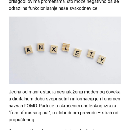
prilagodi ovima promenama, što može negativno da se
odrazi na funkcionisanje naše svakodnevice.
Jedna od manifestacija nesnalaženja modernog čoveka
u digitalnom dobu sveprisutnih informacija je i fenomen
nazvan FOMO. Radi se o skraćenici engleskog izraza
“fear of missing out”, u slobodnom prevodu – strah od
propuštenog.