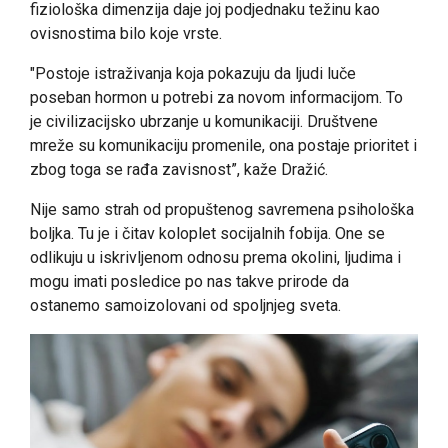
fiziološka dimenzija daje joj podjednaku težinu kao
ovisnostima bilo koje vrste.
"Postoje istraživanja koja pokazuju da ljudi luče
poseban hormon u potrebi za novom informacijom. To
je civilizacijsko ubrzanje u komunikaciji. Društvene
mreže su komunikaciju promenile, ona postaje prioritet i
zbog toga se rađa zavisnost”, kaže Dražić.
Nije samo strah od propuštenog savremena psihološka
boljka. Tu je i čitav koloplet socijalnih fobija. One se
odlikuju u iskrivljenom odnosu prema okolini, ljudima i
mogu imati posledice po nas takve prirode da
ostanemo samoizolovani od spoljnjeg sveta.