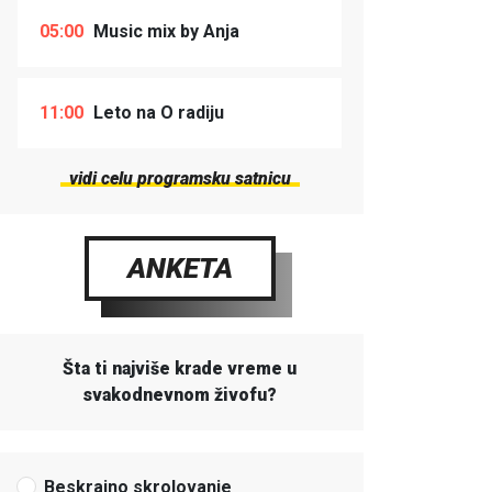
05:00
Music mix by Anja
11:00
Leto na O radiju
vidi celu programsku satnicu
ANKETA
Šta ti najviše krade vreme u
svakodnevnom živofu?
Beskrajno skrolovanje