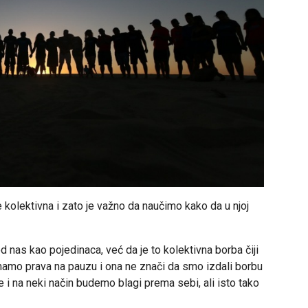
kolektivna i zato je važno da naučimo kako da u njoj
 nas kao pojedinaca, već da je to kolektivna borba čiji
Imamo prava na pauzu i ona ne znači da smo izdali borbu
i na neki način budemo blagi prema sebi, ali isto tako