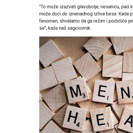
"To može izazvati glavobolje, nesanicu, pad i
može doći do iznenadnog izliva besa. Kada 
fenomen, shvatamo da ga režim i podstiče jer st
se", kaže naš sagovornik.