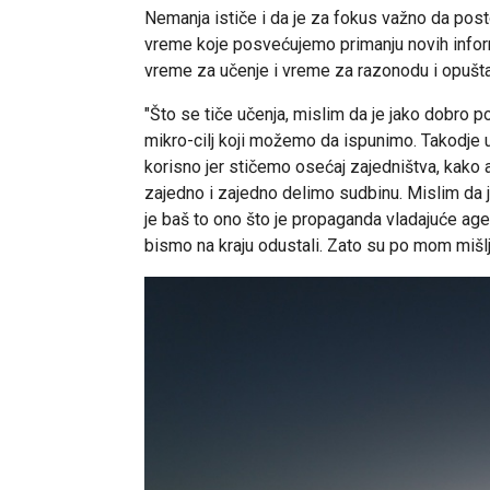
Nemanja ističe i da je za fokus važno da posto
vreme koje posvećujemo primanju novih informac
vreme za učenje i vreme za razonodu i opušta
"Što se tiče učenja, mislim da je jako dobro p
mikro-cilj koji možemo da ispunimo. Takodje 
korisno jer stičemo osećaj zajedništva, kako 
zajedno i zajedno delimo sudbinu. Mislim da
je baš to ono što je propaganda vladajuće a
bismo na kraju odustali. Zato su po mom mišl