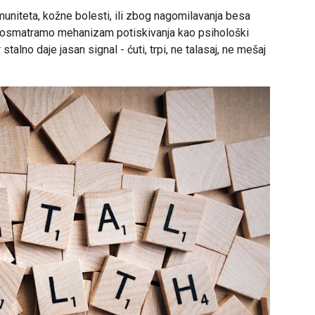
muniteta, kožne bolesti, ili zbog nagomilavanja besa
posmatramo mehanizam potiskivanja kao psihološki
alno daje jasan signal - ćuti, trpi, ne talasaj, ne mešaj