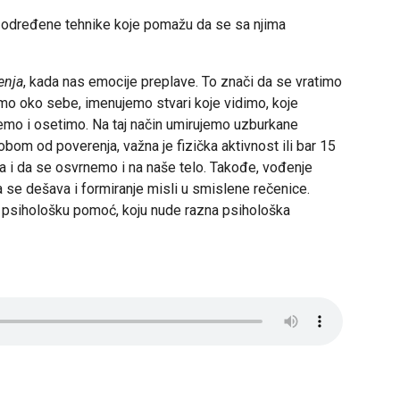
e određene tehnike koje pomažu da se sa njima
enja
, kada nas emocije preplave. To znači da se vratimo
amo oko sebe, imenujemo stvari koje vidimo, koje
o i osetimo. Na taj način umirujemo uzburkane
bom od poverenja, važna je fizička aktivnost ili bar 15
a i da se osvrnemo i na naše telo. Takođe, vođenje
 se dešava i formiranje misli u smislene rečenice.
 psihološku pomoć, koju nude razna psihološka