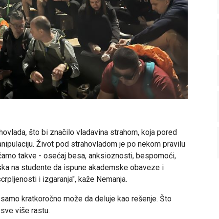
hovlada, što bi značilo vladavina strahom, koja pored
anipulaciju. Život pod strahovladom je po nekom pravilu
ećamo takve - osećaj besa, anksioznosti, bespomoći,
itiska na studente da ispune akademske obaveze i
rpljenosti i izgaranja", kaže Nemanja.
 samo kratkoročno može da deluje kao rešenje. Što
sve više rastu.