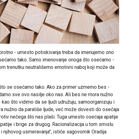
suprotno - umesto potiskivanja treba da imenujemo ono
sećamo tako. Samo imenovanje onoga što osećamo -
om trenutku neutrališemo emotivni naboj koji može da
što se osećamo tako. Ako za primer uzmemo bes -
amo sve ovo nasilje oko nas. Ali bes ne mora nužno
kao što vidimo da se ljudi udružuju, samoorganizuju i
ora nužno da parališe ljude, već može dovesti do osećaja
rotiv nečega što nas plaši. Tuga umesto osećaja apatije
atije i brige za drugog. Racionalizacija u tom smislu
i njihovog usmeravanja", ističe sagovornik Oradija.