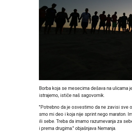
Borba koja se mesecima dešava na ulicama je 
istrajemo, ističe naš sagovornik.
"Potrebno da je osvestimo da ne zavisi sve od
smo mi deo i koja nije sprint nego maraton. 
ili sebe. Treba da imamo razumevanja za sebe 
i prema drugima." objašnjava Nemanja.