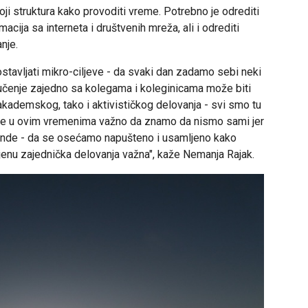
ji struktura kako provoditi vreme. Potrebno je odrediti
ija sa interneta i društvenih mreža, ali i odrediti
nje.
ostavljati mikro-ciljeve - da svaki dan zadamo sebi neki
učenje zajedno sa kolegama i koleginicama može biti
akademskog, tako i aktivističkog delovanja - svi smo tu
 je u ovim vremenima važno da znamo da nismo sami jer
gende - da se osećamo napušteno i usamljeno kako
jenu zajednička delovanja važna", kaže Nemanja Rajak.