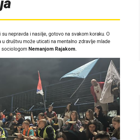
ja
su nepravda i nasilje, gotovo na svakom koraku. O
a u društvu može uticati na mentalno zdravlje mlade
 i sociologom
Nemanjom Rajakom.