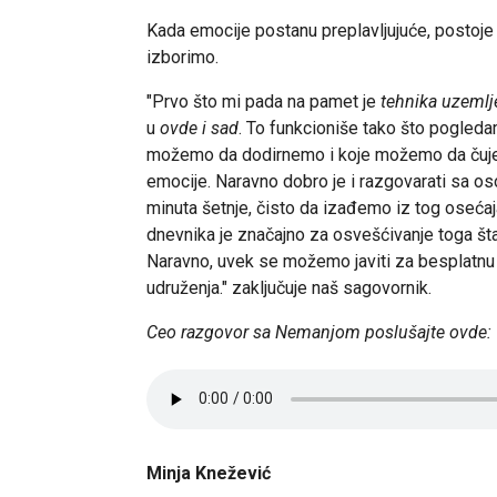
Kada emocije postanu preplavljujuće, postoj
izborimo.
"Prvo što mi pada na pamet je
tehnika uzemlj
u
ovde i sad
. To funkcioniše tako što pogled
možemo da dodirnemo i koje možemo da čujem
emocije. Naravno dobro je i razgovarati sa oso
minuta šetnje, čisto da izađemo iz tog osećaj
dnevnika je značajno za osvešćivanje toga šta
Naravno, uvek se možemo javiti za besplatnu
udruženja." zaključuje naš sagovornik.
Ceo razgovor sa Nemanjom poslušajte ovde:
Minja Knežević