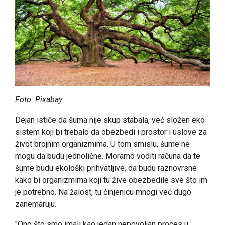
Foto: Pixabay
Dejan ističe da šuma nije skup stabala, već složen eko
sistem koji bi trebalo da obezbedi i prostor i uslove za
život brojnim organizmima. U tom smislu, šume ne
mogu da budu jednolične. Moramo voditi računa da te
šume budu ekološki prihvatljive, da budu raznovrsne
kako bi organizmima koji tu žive obezbedile sve što im
je potrebno. Na žalost, tu činjenicu mnogi već dugo
zanemaruju.
"Ono što smo imali kao jedan nepovoljan proces u