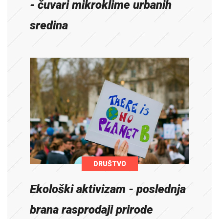
- čuvari mikroklime urbanih
sredina
DRUŠTVO
Ekološki aktivizam - poslednja
brana rasprodaji prirode