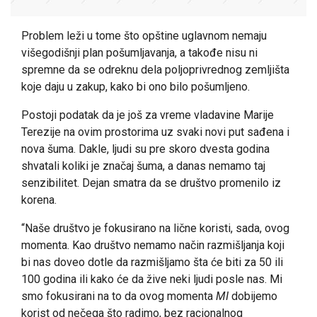
Problem leži u tome što opštine uglavnom nemaju
višegodišnji plan pošumljavanja, a takođe nisu ni
spremne da se odreknu dela poljoprivrednog zemljišta
koje daju u zakup, kako bi ono bilo pošumljeno.
Postoji podatak da je još za vreme vladavine Marije
Terezije na ovim prostorima uz svaki novi put sađena i
nova šuma. Dakle, ljudi su pre skoro dvesta godina
shvatali koliki je značaj šuma, a danas nemamo taj
senzibilitet. Dejan smatra da se društvo promenilo iz
korena.
“Naše društvo je fokusirano na lične koristi, sada, ovog
momenta. Kao društvo nemamo način razmišljanja koji
bi nas doveo dotle da razmišljamo šta će biti za 50 ili
100 godina ili kako će da žive neki ljudi posle nas. Mi
smo fokusirani na to da ovog momenta
MI
dobijemo
korist od nečega što radimo, bez racionalnog