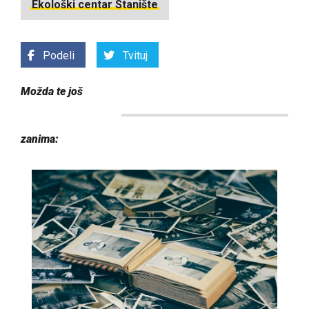
Ekološki centar Stanište
Podeli
Tvituj
Možda te još
zanima: