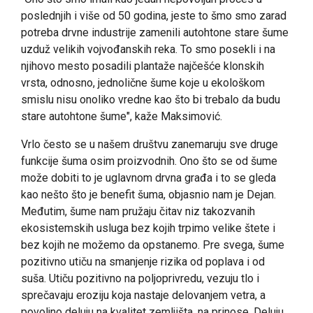
poslednjih i više od 50 godina, jeste to šmo smo zarad
potreba drvne industrije zamenili autohtone stare šume
uzduž velikih vojvođanskih reka. To smo posekli i na
njihovo mesto posadili plantaže najčešće klonskih
vrsta, odnosno, jednolične šume koje u ekološkom
smislu nisu onoliko vredne kao što bi trebalo da budu
stare autohtone šume", kaže Maksimović.
Vrlo često se u našem društvu zanemaruju sve druge
funkcije šuma osim proizvodnih. Ono što se od šume
može dobiti to je uglavnom drvna građa i to se gleda
kao nešto što je benefit šuma, objasnio nam je Dejan.
Međutim, šume nam pružaju čitav niz takozvanih
ekosistemskih usluga bez kojih trpimo velike štete i
bez kojih ne možemo da opstanemo. Pre svega, šume
pozitivno utiču na smanjenje rizika od poplava i od
suša. Utiču pozitivno na poljoprivredu, vezuju tlo i
sprečavaju eroziju koja nastaje delovanjem vetra, a
povoljno deluju na kvalitet zemljišta, na prinose. Deluju