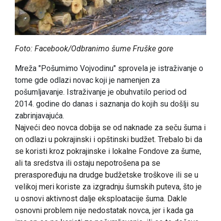
Foto: Facebook/Odbranimo šume Fruške gore
Mreža "Pošumimo Vojvodinu" sprovela je istraživanje o
tome gde odlazi novac koji je namenjen za
pošumljavanje. Istraživanje je obuhvatilo period od
2014. godine do danas i saznanja do kojih su došlji su
zabrinjavajuća.
Najveći deo novca dobija se od naknade za seču šuma i
on odlazi u pokrajinski i opštinski budžet. Trebalo bi da
se koristi kroz pokrajinske i lokalne Fondove za šume,
ali ta sredstva ili ostaju nepotrošena pa se
preraspoređuju na drudge budžetske troškove ili se u
velikoj meri koriste za izgradnju šumskih puteva, što je
u osnovi aktivnost dalje eksploatacije šuma. Dakle
osnovni problem nije nedostatak novca, jer i kada ga