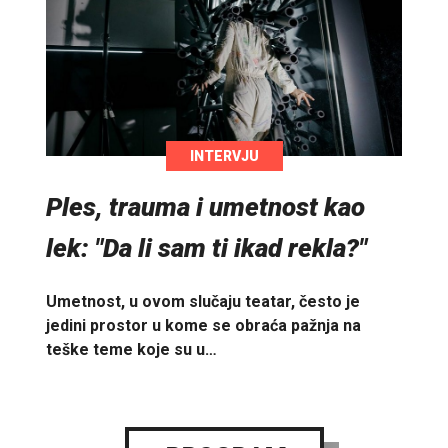
INTERVJU
Ples, trauma i umetnost kao
lek: "Da li sam ti ikad rekla?"
Umetnost, u ovom slučaju teatar, često je
jedini prostor u kome se obraća pažnja na
teške teme koje su u…