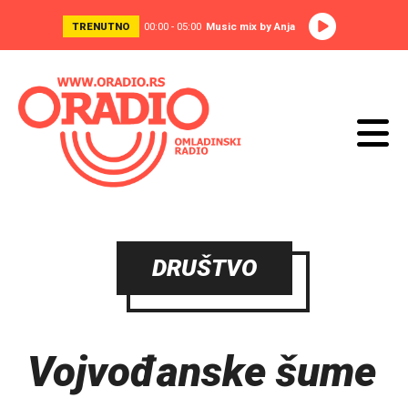
TRENUTNO
00:00 - 05:00
Music mix by Anja
DRUŠTVO
Vojvođanske šume