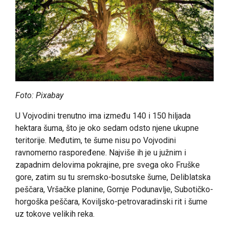
Foto: Pixabay
U Vojvodini trenutno ima između 140 i 150 hiljada
hektara šuma, što je oko sedam odsto njene ukupne
teritorije. Međutim, te šume nisu po Vojvodini
ravnomerno raspoređene. Najviše ih je u južnim i
zapadnim delovima pokrajine, pre svega oko Fruške
gore, zatim su tu sremsko-bosutske šume, Deliblatska
peščara, Vršačke planine, Gornje Podunavlje, Subotičko-
horgoška peščara, Koviljsko-petrovaradinski rit i šume
uz tokove velikih reka.