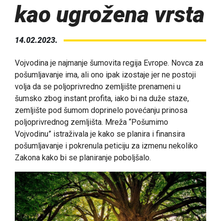
kao ugrožena vrsta
14.02.2023.
Vojvodina je najmanje šumovita regija Evrope. Novca za
pošumljavanje ima, ali ono ipak izostaje jer ne postoji
volja da se poljoprivredno zemljište prenameni u
šumsko zbog instant profita, iako bi na duže staze,
zemljište pod šumom doprinelo povećanju prinosa
poljoprivrednog zemljišta. Mreža “Pošumimo
Vojvodinu” istraživala je kako se planira i finansira
pošumljavanje i pokrenula peticiju za izmenu nekoliko
Zakona kako bi se planiranje poboljšalo.