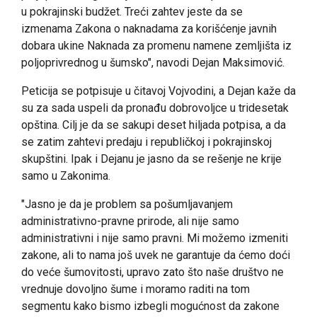
u pokrajinski budžet. Treći zahtev jeste da se
izmenama Zakona o naknadama za korišćenje javnih
dobara ukine Naknada za promenu namene zemljišta iz
poljoprivrednog u šumsko", navodi Dejan Maksimović.
Peticija se potpisuje u čitavoj Vojvodini, a Dejan kaže da
su za sada uspeli da pronađu dobrovoljce u tridesetak
opština. Cilj je da se sakupi deset hiljada potpisa, a da
se zatim zahtevi predaju i republičkoj i pokrajinskoj
skupštini. Ipak i Dejanu je jasno da se rešenje ne krije
samo u Zakonima.
"Jasno je da je problem sa pošumljavanjem
administrativno-pravne prirode, ali nije samo
administrativni i nije samo pravni. Mi možemo izmeniti
zakone, ali to nama još uvek ne garantuje da ćemo doći
do veće šumovitosti, upravo zato što naše društvo ne
vrednuje dovoljno šume i moramo raditi na tom
segmentu kako bismo izbegli mogućnost da zakone