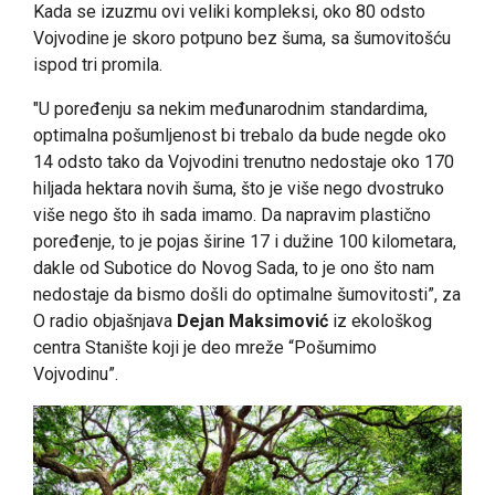
Kada se izuzmu ovi veliki kompleksi, oko 80 odsto
Vojvodine je skoro potpuno bez šuma, sa šumovitošću
ispod tri promila.
"U poređenju sa nekim međunarodnim standardima,
optimalna pošumljenost bi trebalo da bude negde oko
14 odsto tako da Vojvodini trenutno nedostaje oko 170
hiljada hektara novih šuma, što je više nego dvostruko
više nego što ih sada imamo. Da napravim plastično
poređenje, to je pojas širine 17 i dužine 100 kilometara,
dakle od Subotice do Novog Sada, to je ono što nam
nedostaje da bismo došli do optimalne šumovitosti”, za
O radio objašnjava
Dejan Maksimović
iz ekološkog
centra Stanište koji je deo mreže “Pošumimo
Vojvodinu”.