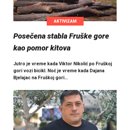
AKTIVIZAM
Posečena stabla Fruške gore
kao pomor kitova
Jutro je vreme kada Viktor Nikolić po Fruškoj
gori vozi bicikl. Noć je vreme kada Dajana
Bjelajac na Fruškoj gori…