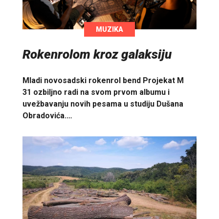
MUZIKA
Rokenrolom kroz galaksiju
Mladi novosadski rokenrol bend Projekat M
31 ozbiljno radi na svom prvom albumu i
uvežbavanju novih pesama u studiju Dušana
Obradovića.…