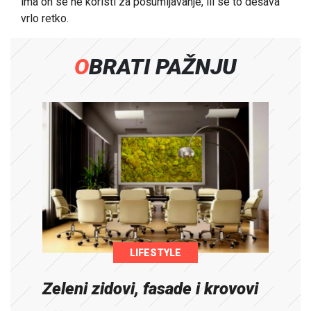
ima on se ne koristi za pošumljavanje, ili se to dešava
vrlo retko.
OBRATI PAŽNJU
LIFESTYLE
Zeleni zidovi, fasade i krovovi