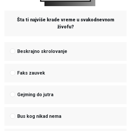
Šta ti najviše krade vreme u svakodnevnom
živofu?
Beskrajno skrolovanje
Faks zauvek
Gejming do jutra
Bus kog nikad nema