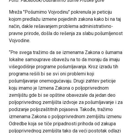
Foto: Facebook/Odbranimo šume Fruške gore
Mreža "Pošumimo Vojvodinu" pokrenula je peticiju
kojom predlažu izmene pojedinih zakona kako bi na taj
način, dakle rešavanjem problema administrativno-
pravne prirode, došla do rešenja za slabu pošumljenost
Vojvodine.
“Pre svega tražimo da se izmenama Zakona o šumama
lokalne samouprave obavežu na to da moraju da imaju
višegodišnje programe pošumljavanja. Kroz izradu tih
programa rešili bi se svi oni problemi koji
pošumljavanje onemogućavaju. Drugi zahtev peticije
koju imamo je Izmena Zakona o poljoprivrednom
zemljištu gde bi se opštine obavezale da jedan deo
poljoprivrednog zemljišta izdvoje za pošumljavanje i za
podizanje poljozaštitnih pojaseva. Takođe, tražimo
izmenama Zakona o poljoprivrednom zemljištu izmenu
Odredbe koja se tiče pripadnosti prihoda od zakupa
poljoprivrednog zemljišta tako da veći postotak odlazi