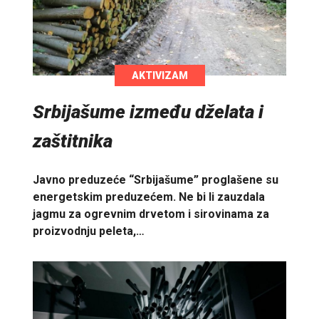
AKTIVIZAM
Srbijašume između dželata i
zaštitnika
Javno preduzeće “Srbijašume” proglašene su
energetskim preduzećem. Ne bi li zauzdala
jagmu za ogrevnim drvetom i sirovinama za
proizvodnju peleta,…