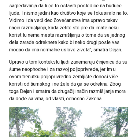
sagledavanja da li će to ostaviti posledice na buduće
ljude. I nismo jedini kao društvo koje se fokusiralo na to.
Vidimo i da veći deo čovečanstva ima upravo takav
način razmišljanja, kada želite što pre da imate neku
korist tu nema mesta razmišljanju o tome da se jednog
dela zarade odreknete kako bi neko drugi posle vas
mogao da ima normalne uslove života”, smatra Dejan.
Upravo u tom kontekstu ljudi zanemaruju činjenicu da su
šume neophodne i za razvoj poljoprivrede, jer im u
ovom trenutku poljoprivredno zemljište donosi više
koristi od šumskog i ne žele da ga se odreknu. Zbog
toga Dejan i smatra da drugačiji način razmišljanja mora
da dođe sa vrha, od vlasti, odnosno Zakona.