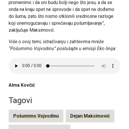
promenimo i da oni budu bolji nego što jesu, a da se
onda na kraju opet ne sprovode i da opet ne dođemo
do šuma, zato što nismo otklonili vrednosne razloge
koji onemogućavaju i sprečavaju pošumljavanje”,
zaključuje Maksimović.
Više o ovoj temi, istraživanju i zahtevima mreže
“Pošumimo Vojvodinu” poslušajte u emisiji Eko linija:
Alma Kovčić
Tagovi
Pošumimo Vojvodinu
Dejan Maksimović