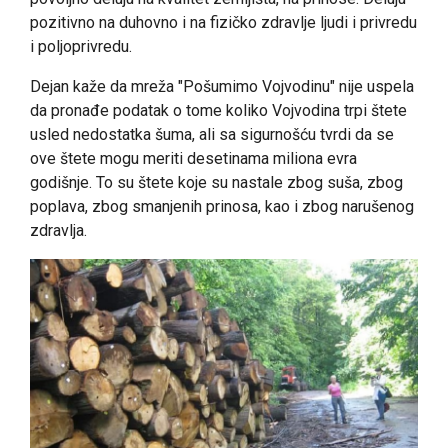
pozitivno na duhovno i na fizičko zdravlje ljudi i privredu
i poljoprivredu.
Dejan kaže da mreža "Pošumimo Vojvodinu" nije uspela
da pronađe podatak o tome koliko Vojvodina trpi štete
usled nedostatka šuma, ali sa sigurnošću tvrdi da se
ove štete mogu meriti desetinama miliona evra
godišnje. To su štete koje su nastale zbog suša, zbog
poplava, zbog smanjenih prinosa, kao i zbog narušenog
zdravlja.