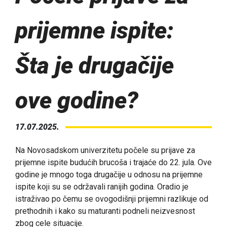
prijemne ispite:
Šta je drugačije
ove godine?
17.07.2025.
Na Novosadskom univerzitetu počele su prijave za
prijemne ispite budućih brucoša i trajaće do 22. jula. Ove
godine je mnogo toga drugačije u odnosu na prijemne
ispite koji su se održavali ranijih godina. Oradio je
istraživao po čemu se ovogodišnji prijemni razlikuje od
prethodnih i kako su maturanti podneli neizvesnost
zbog cele situacije.