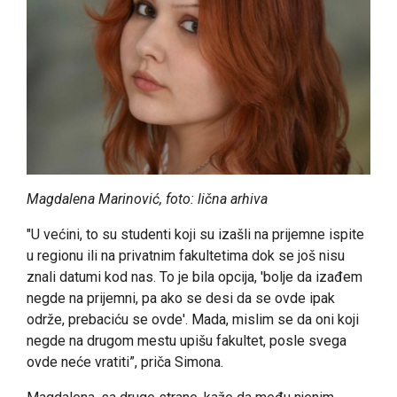
Magdalena Marinović, foto: lična arhiva
"U većini, to su studenti koji su izašli na prijemne ispite
u regionu ili na privatnim fakultetima dok se još nisu
znali datumi kod nas. To je bila opcija, 'bolje da izađem
negde na prijemni, pa ako se desi da se ovde ipak
održe, prebaciću se ovde'. Mada, mislim se da oni koji
negde na drugom mestu upišu fakultet, posle svega
ovde neće vratiti”, priča Simona.