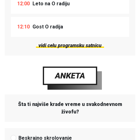
12:00
Leto na O radiju
12:10
Gost O radija
vidi celu programsku satnicu
ANKETA
Šta ti najviše krade vreme u svakodnevnom
živofu?
Beskrajno skrolovanje