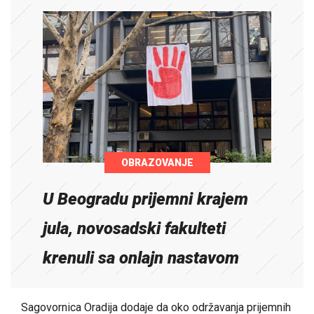
OBRAZOVANJE
U Beogradu prijemni krajem
jula, novosadski fakulteti
krenuli sa onlajn nastavom
Sagovornica Oradija dodaje da oko održavanja prijemnih