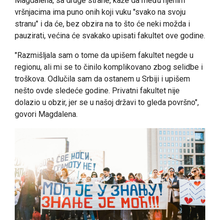
Magdalena, sa druge strane, kaže da među njenim
vršnjacima ima puno onih koji vuku "svako na svoju
stranu" i da će, bez obzira na to što će neki možda i
pauzirati, većina će svakako upisati fakultet ove godine.
"Razmišljala sam o tome da upišem fakultet negde u
regionu, ali mi se to činilo komplikovano zbog selidbe i
troškova. Odlučila sam da ostanem u Srbiji i upišem
nešto ovde sledeće godine. Privatni fakultet nije
dolazio u obzir, jer se u našoj državi to gleda površno",
govori Magdalena.