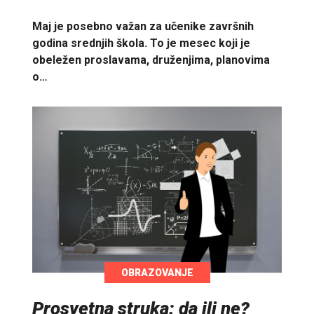
Maj je posebno važan za učenike završnih
godina srednjih škola. To je mesec koji je
obeležen proslavama, druženjima, planovima
o…
OBRAZOVANJE
Prosvetna struka: da ili ne?