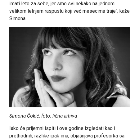
imati leto za sebe, jer smo svi nekako na jednom
velikom letnjem raspustu koji već mesecima traje", kaže
Simona.
Simona Čokić, foto: lična arhiva
Iako će prijemni ispiti i ove godine izgledati kao i
prethodnih, razlike ipak ima, objašnjava profesorka sa