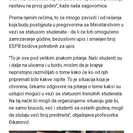
nastavu na prvoj godini", kaže naša sagovornica.
Prema njenim rečima, to će mnogo zavisiti i od rešenja
koja budu postignuta u pregovorima sa Ministarstvom u
vezi sa statusom studenata - da li će biti omogućeno
zamrzavanje godine, bezuslovni upis i smanjen broj
ESPB bodova potrebnih za upis.
"To je sve pod velikim znakom pitanja. Naši studenti su
i dalje na ulicama i u borbi, mislim da je krajnje
nepristojno razmišljati o tome kako će ko od njih
pripremati bilo kakve ispite. To je situacija koja je
otvorena, čekamo odgovore na pitanja o tome kakvi su
ustupci mogući u vezi sa statusom trenutnih studenata.
Na taj način bi mogli da organizujemo situaciju gde bi,
ne samo brucoši, već i studenti sa ostalih godina, mogli
da slušaju veći broj predmeta", objašnjava profesorka
Đikanović.