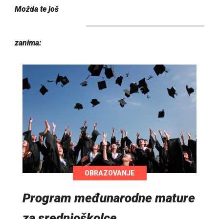
Možda te još
zanima:
OBRAZOVANJE
Program međunarodne mature
za srednjoškolce