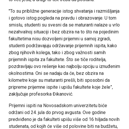
"To su približne generacije istog shvatanja i razmišljanja
i gotovo istog pogleda na pravdu i obrazovanje. U tom
smislu, studenti su svesni da se maturanti nalaze u vrlo
nezahvalnoj situaciji i bez obzira na to što na pojedinim
fakultetima nisu dozvoljeni prijemni u samoj zgradi,
studenti podržavajuju održavanje prijemnih ispita, kako
zbog njihovih kolega, tako i zbog važnosti samih
prijemnih ispita za fakultete. Što se tiče roditelja,
pozdravljaju ovo rešenje kao najbolju opciju u iznuđenim
okolnostima. Oni se nadaju da će, bez obzira na
kilometre koje su maturanti prešli, biti sposobni da
pripreme prijemne ispite i upišu fakultete koje žele”,
zaključuje profesorka Đikanović.
Prijemni ispiti na Novosadskom univerzitetu biće
održani od 24. jula do prvog avgusta. Ove godine
predviđeno je da fakulteti upišu više od 16 hiljada novih
studenata, od kojih će više od polovine biti na budžetu,