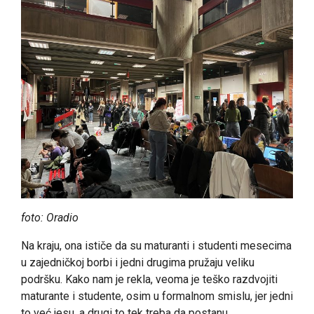
foto: Oradio
Na kraju, ona ističe da su maturanti i studenti mesecima
u zajedničkoj borbi i jedni drugima pružaju veliku
podršku. Kako nam je rekla, veoma je teško razdvojiti
maturante i studente, osim u formalnom smislu, jer jedni
to već jesu, a drugi to tek treba da postanu.