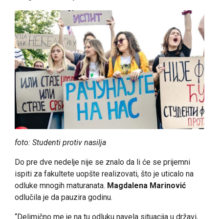
foto: Studenti protiv nasilja
Do pre dve nedelje nije se znalo da li će se prijemni
ispiti za fakultete uopšte realizovati, što je uticalo na
odluke mnogih maturanata.
Magdalena Marinović
odlučila je da pauzira godinu.
“Delimično me je na tu odluku navela situacija u državi,