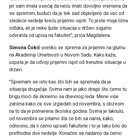
jer sam imala osećaj da neću imati dovoljno vremena da
se spremim, budući da je tek sad objavljeno da već od
sledeće nedelje kreću prijemni ispiti. To jeste moja lična
odluka, ali je neke ljude situacija u državi sigurno
odvratila od upisa na fakultet”, priča Magdalena.
Simona Čokić
uveliko se sprema za prijemni na glumu
na Akademiji Umetnosti u Novom Sadu. Kako kaže,
uspela je da odvoji prijemni ispit od trenutne situacije u
državi.
"Spremam se isto kao što bih se spremala da je
situacija drugačija. Svima nam je jako drago što ćemo tu
brigu moći da skinemo sa dnevnog reda. Mene više
zanima kako će sve izgledati od novembra, s obzirom
na to da je pomerena školska godina. Svima je laknulo,
od novembra se pitamo šta će biti sa nama, kako,
odnosno, da li ćemo upisati fakultete i to je tako bilo do
prethodne dve nedelje. Konačno se nadamo da ćemo