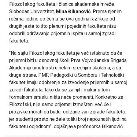
Filozofskog fakulteta i članica akademske mreže
Slobodan Univerzitet,
Mina Đikanović
. Prema njenim
rečima, jedino po čemu se ova godina razlikuje od
drugih jeste to što plenumi pojedinih fakulteta nisu
odobrili održavanje prijemnih ispita u samoj zgradi
fakulteta.
"Na sajtu Filozofskog fakulteta je već istaknuto da će
prijemni biti u osnovnoj školi Prva Vojvođanska Brigada,
Akademija umetnosti u nekim srednjim školama, a sa
druge strane, PMF, Pedagoški u Somboru i Tehnološki
fakultet imaju odobrenje za izvođenje prijemnih u samoj
zgradi fakulteta, tako da se za njih, makar u tom
formalnom smislu, ništa neće promeniti. Konkretno za
Filozofski, nije samo prijemni izmešten, već će i
prozivke morati da budu održane van zgrade fakulteta,
jer studenti prosto ne žele toliki broj nepoznatih ljudi na
fakultetu odjednom”, objašnjava profesorka Đikanović.