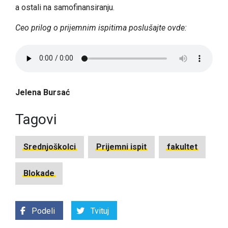
a ostali na samofinansiranju.
Ceo prilog o prijemnim ispitima poslušajte ovde:
Jelena Bursać
Tagovi
Srednjoškolci
Prijemni ispit
fakultet
Blokade
Podeli
Tvituj