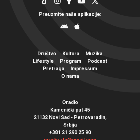
Preuzmite naše aplikacije:
Društvo
Kultura
Muzika
Lifestyle
Program
Podcast
Pretraga
Impressum
O nama
Oradio
Kamenički put 45
21132 Novi Sad - Petrovaradin,
Srbija
+381 21 290 25 90
oradio.rtv@gmail.com