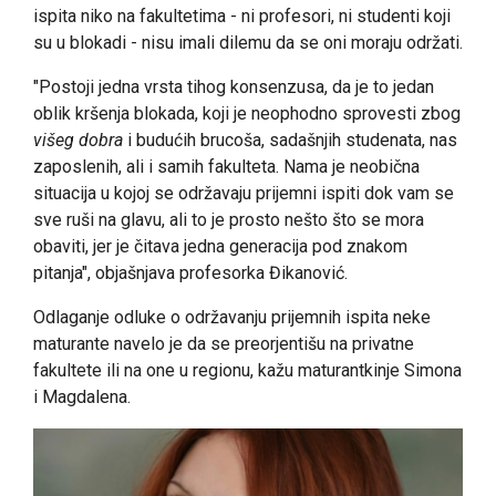
ispita niko na fakultetima - ni profesori, ni studenti koji
su u blokadi - nisu imali dilemu da se oni moraju održati.
"Postoji jedna vrsta tihog konsenzusa, da je to jedan
oblik kršenja blokada, koji je neophodno sprovesti zbog
višeg dobra
i budućih brucoša, sadašnjih studenata, nas
zaposlenih, ali i samih fakulteta. Nama je neobična
situacija u kojoj se održavaju prijemni ispiti dok vam se
sve ruši na glavu, ali to je prosto nešto što se mora
obaviti, jer je čitava jedna generacija pod znakom
pitanja", objašnjava profesorka Đikanović.
Odlaganje odluke o održavanju prijemnih ispita neke
maturante navelo je da se preorjentišu na privatne
fakultete ili na one u regionu, kažu maturantkinje Simona
i Magdalena.