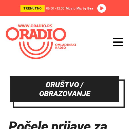
TRENUTNO
06:00 - 12:00
Music Mix by Bea
DRUŠTVO /
OBRAZOVANJE
Počele prijave za