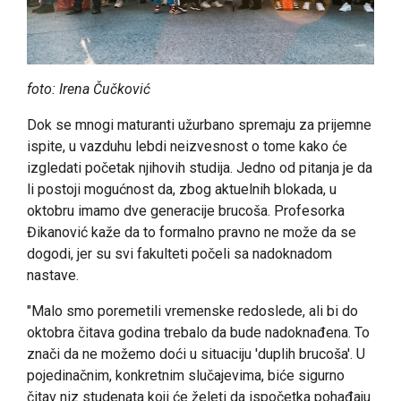
foto: Irena Čučković
Dok se mnogi maturanti užurbano spremaju za prijemne
ispite, u vazduhu lebdi neizvesnost o tome kako će
izgledati početak njihovih studija. Jedno od pitanja je da
li postoji mogućnost da, zbog aktuelnih blokada, u
oktobru imamo dve generacije brucoša. Profesorka
Đikanović kaže da to formalno pravno ne može da se
dogodi, jer su svi fakulteti počeli sa nadoknadom
nastave.
"Malo smo poremetili vremenske redoslede, ali bi do
oktobra čitava godina trebalo da bude nadoknađena. To
znači da ne možemo doći u situaciju 'duplih brucoša'. U
pojedinačnim, konkretnim slučajevima, biće sigurno
čitav niz studenata koji će želeti da ispočetka pohađaju