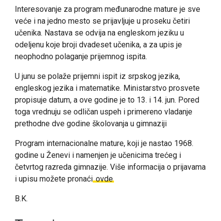
Interesovanje za program međunarodne mature je sve
veće i na jedno mesto se prijavljuje u proseku četiri
učenika. Nastava se odvija na engleskom jeziku u
odeljenu koje broji dvadeset učenika, a za upis je
neophodno polaganje prijemnog ispita.
U junu se polaže prijemni ispit iz srpskog jezika,
engleskog jezika i matematike. Ministarstvo prosvete
propisuje datum, a ove godine je to 13. i 14. jun. Pored
toga vrednuju se odličan uspeh i primereno vladanje
prethodne dve godine školovanja u gimnaziji
Program internacionalne mature, koji je nastao 1968.
godine u Ženevi i namenjen je učenicima trećeg i
četvrtog razreda gimnazije. Više informacija o prijavama
i upisu možete pronaći
ovde
B.K.