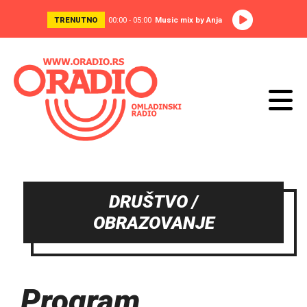
TRENUTNO
00:00 - 05:00
Music mix by Anja
DRUŠTVO /
OBRAZOVANJE
Program