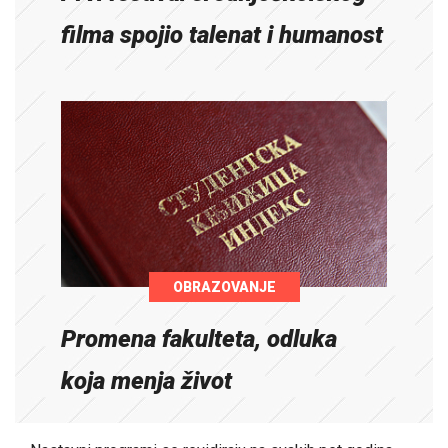
filma spojio talenat i humanost
OBRAZOVANJE
Promena fakulteta, odluka
koja menja život