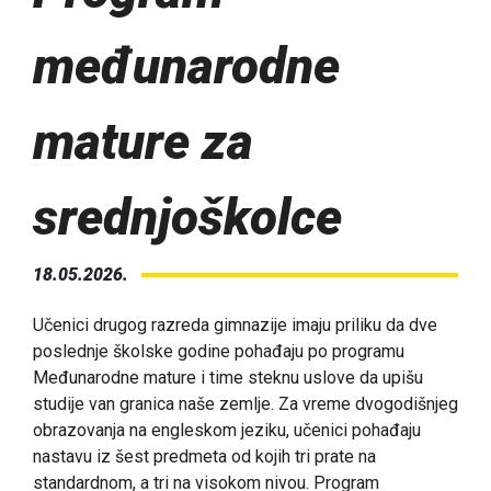
međunarodne
mature za
srednjoškolce
18.05.2026.
Učenici drugog razreda gimnazije imaju priliku da dve
poslednje školske godine pohađaju po programu
Međunarodne mature i time steknu uslove da upišu
studije van granica naše zemlje. Za vreme dvogodišnjeg
obrazovanja na engleskom jeziku, učenici pohađaju
nastavu iz šest predmeta od kojih tri prate na
standardnom, a tri na visokom nivou. Program