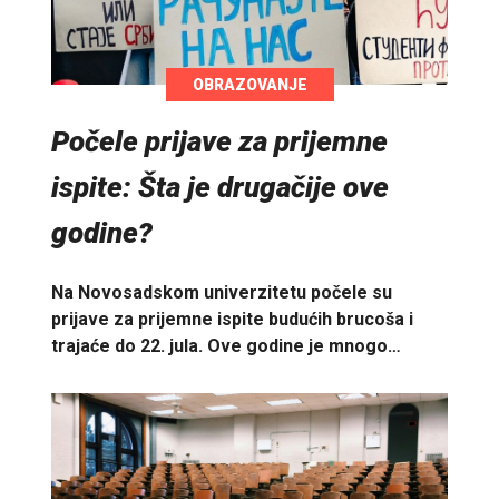
OBRAZOVANJE
Počele prijave za prijemne
ispite: Šta je drugačije ove
godine?
Na Novosadskom univerzitetu počele su
prijave za prijemne ispite budućih brucoša i
trajaće do 22. jula. Ove godine je mnogo…