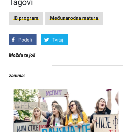
Tagovi
IB program
Međunarodna matura
Podeli
Tvituj
Možda te još
zanima: