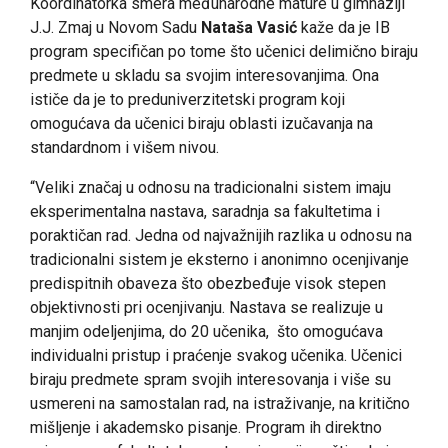
Koordinatorka smera međunarodne mature u gimnaziji
J.J. Zmaj u Novom Sadu
Nataša Vasić
kaže da je IB
program specifičan po tome što učenici delimično biraju
predmete u skladu sa svojim interesovanjima. Ona
ističe da je to preduniverzitetski program koji
omogućava da učenici biraju oblasti izučavanja na
standardnom i višem nivou.
“Veliki značaj u odnosu na tradicionalni sistem imaju
eksperimentalna nastava, saradnja sa fakultetima i
poraktičan rad. Jedna od najvažnijih razlika u odnosu na
tradicionalni sistem je eksterno i anonimno ocenjivanje
predispitnih obaveza što obezbeđuje visok stepen
objektivnosti
pri ocenjivanju. Nastava se realizuje u
manjim odeljenjima, do 20 učenika, što omogućava
individualni pristup i praćenje svakog učenika. Učenici
biraju predmete spram svojih interesovanja i više su
usmereni na samostalan rad, na istraživanje, na kritično
mišljenje i akademsko pisanje. Program ih direktno