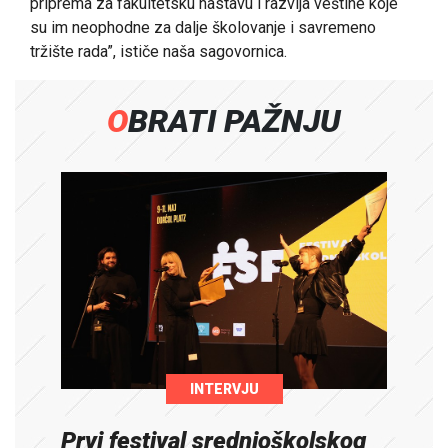
priprema za fakultetsku nastavu i razvija veštine koje
su im neophodne za dalje školovanje i savremeno
tržište rada”, ističe naša sagovornica.
OBRATI PAŽNJU
INTERVJU
Prvi festival srednjoškolskog