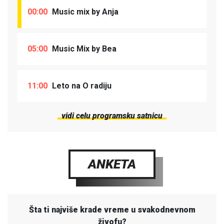
00:00
Music mix by Anja
05:00
Music Mix by Bea
11:00
Leto na O radiju
vidi celu programsku satnicu
ANKETA
Šta ti najviše krade vreme u svakodnevnom
živofu?