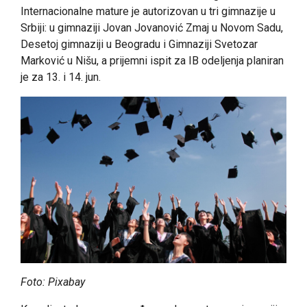
Internacionalne mature je autorizovan u tri gimnazije u
Srbiji: u gimnaziji Jovan Jovanović Zmaj u Novom Sadu,
Desetoj gimnaziji u Beogradu i Gimnaziji Svetozar
Marković u Nišu, a prijemni ispit za IB odeljenja planiran
je za 13. i 14. jun.
Foto: Pixabay