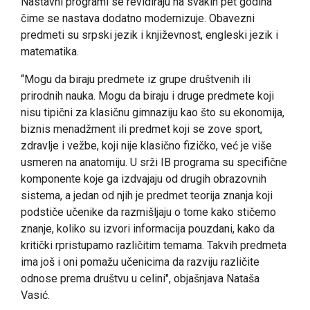
Nastavni programi se revidiraju na svakih pet godina
čime se nastava dodatno modernizuje. Obavezni
predmeti su srpski jezik i književnost, engleski jezik i
matematika.
“Mogu da biraju predmete iz grupe društvenih ili
prirodnih nauka. Mogu da biraju i druge predmete koji
nisu tipični za klasičnu gimnaziju kao što su ekonomija,
biznis menadžment ili predmet koji se zove sport,
zdravlje i vežbe, koji nije klasično fizičko, već je više
usmeren na anatomiju. U srži IB programa su specifične
komponente koje ga izdvajaju od drugih obrazovnih
sistema, a jedan od njih je predmet teorija znanja koji
podstiče učenike da razmišljaju o tome kako stičemo
znanje, koliko su izvori informacija pouzdani, kako da
kritički rpristupamo različitim temama. Takvih predmeta
ima još i oni pomažu učenicima da razviju različite
odnose prema društvu u celini", objašnjava Nataša
Vasić.