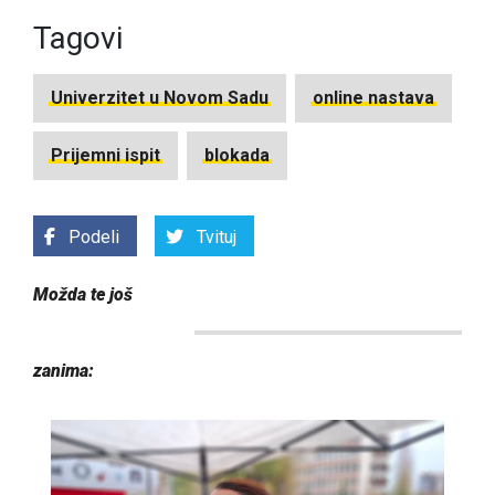
Tagovi
Univerzitet u Novom Sadu
online nastava
Prijemni ispit
blokada
Podeli
Tvituj
Možda te još
zanima: