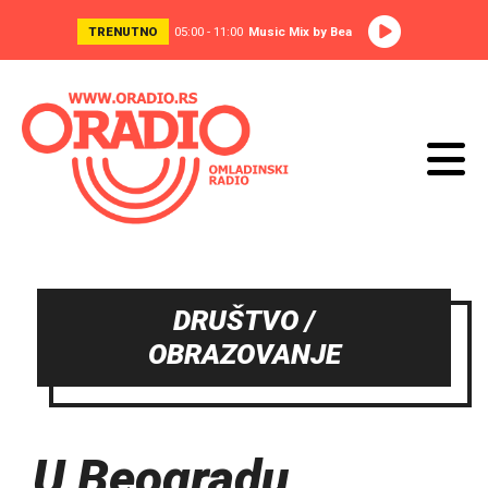
TRENUTNO
05:00 - 11:00
Music Mix by Bea
DRUŠTVO /
OBRAZOVANJE
U Beogradu