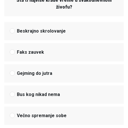
Šta ti najviše krade vreme u svakodnevnom
živofu?
Beskrajno skrolovanje
Faks zauvek
Gejming do jutra
Bus kog nikad nema
Večno spremanje sobe