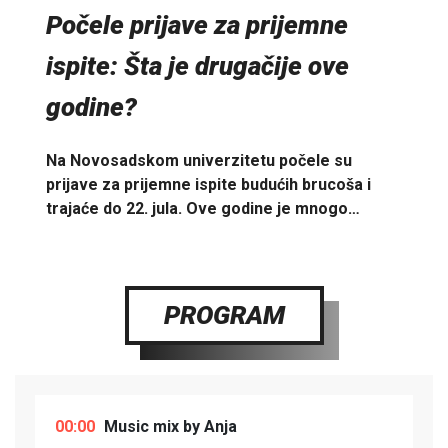
Počele prijave za prijemne
ispite: Šta je drugačije ove
godine?
Na Novosadskom univerzitetu počele su
prijave za prijemne ispite budućih brucoša i
trajaće do 22. jula. Ove godine je mnogo…
PROGRAM
00:00
Music mix by Anja