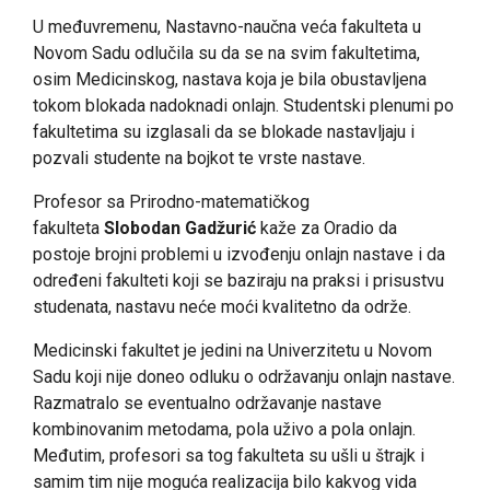
U međuvremenu, Nastavno-naučna veća fakulteta u
Novom Sadu odlučila su da se na svim fakultetima,
osim Medicinskog, nastava koja je bila obustavljena
tokom blokada nadoknadi onlajn. Studentski plenumi po
fakultetima su izglasali da se blokade nastavljaju i
pozvali studente na bojkot te vrste nastave.
Profesor sa Prirodno-matematičkog
fakulteta
Slobodan Gadžurić
kaže za Oradio da
postoje brojni problemi u izvođenju onlajn nastave i da
određeni fakulteti koji se baziraju na praksi i prisustvu
studenata, nastavu neće moći kvalitetno da održe.
Medicinski fakultet je jedini na Univerzitetu u Novom
Sadu koji nije doneo odluku o održavanju onlajn nastave.
Razmatralo se eventualno održavanje nastave
kombinovanim metodama, pola uživo a pola onlajn.
Međutim, profesori sa tog fakulteta su ušli u štrajk i
samim tim nije moguća realizacija bilo kakvog vida