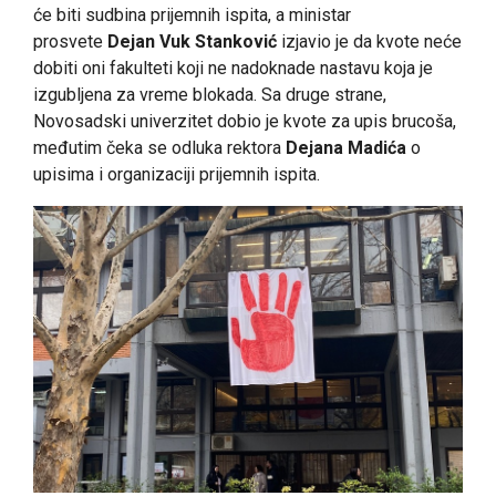
će biti sudbina prijemnih ispita, a ministar
prosvete
Dejan Vuk Stanković
izjavio je da kvote neće
dobiti oni fakulteti koji ne nadoknade nastavu koja je
izgubljena za vreme blokada. Sa druge strane,
Novosadski univerzitet dobio je kvote za upis brucoša,
međutim čeka se odluka rektora
Dejana Madića
o
upisima i organizaciji prijemnih ispita.