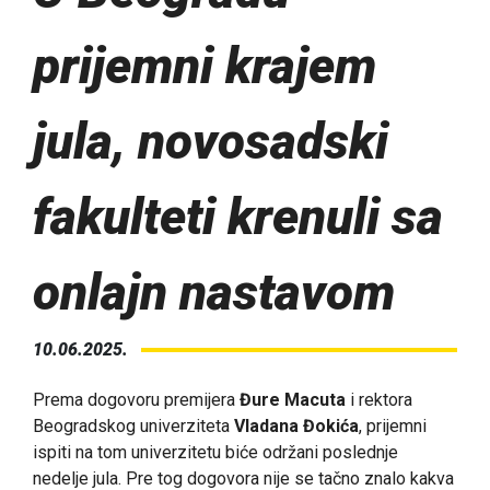
prijemni krajem
jula, novosadski
fakulteti krenuli sa
onlajn nastavom
10.06.2025.
Prema dogovoru premijera
Đure Macuta
i rektora
Beogradskog univerziteta
Vladana Đokića
, prijemni
ispiti na tom univerzitetu biće održani poslednje
nedelje jula. Pre tog dogovora nije se tačno znalo kakva