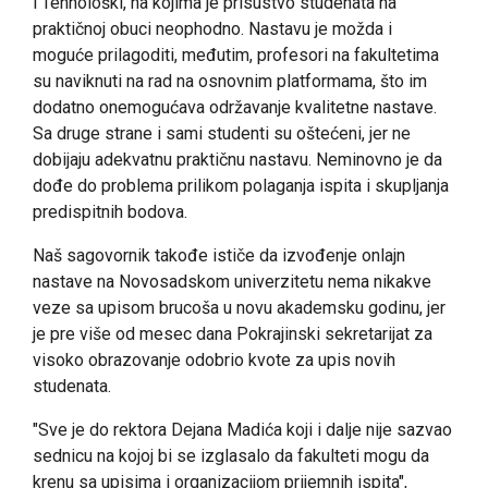
i Tehnološki, na kojima je prisustvo studenata na
praktičnoj obuci neophodno. Nastavu je možda i
moguće prilagoditi, međutim, profesori na fakultetima
su naviknuti na rad na osnovnim platformama, što im
dodatno onemogućava održavanje kvalitetne nastave.
Sa druge strane i sami studenti su oštećeni, jer ne
dobijaju adekvatnu praktičnu nastavu. Neminovno je da
dođe do problema prilikom polaganja ispita i skupljanja
predispitnih bodova.
Naš sagovornik takođe ističe da izvođenje onlajn
nastave na Novosadskom univerzitetu nema nikakve
veze sa upisom brucoša u novu akademsku godinu, jer
je pre više od mesec dana Pokrajinski sekretarijat za
visoko obrazovanje odobrio kvote za upis novih
studenata.
"Sve je do rektora Dejana Madića koji i dalje nije sazvao
sednicu na kojoj bi se izglasalo da fakulteti mogu da
krenu sa upisima i organizacijom prijemnih ispita",