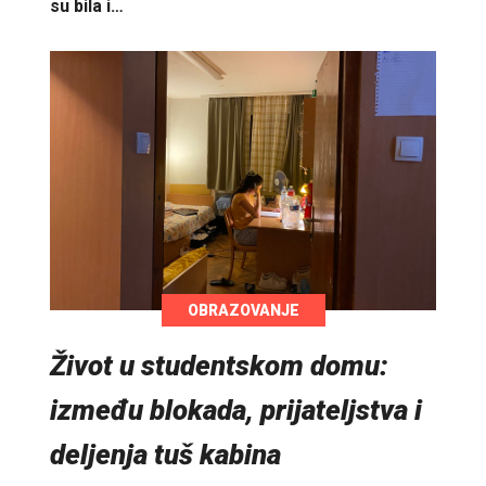
su bila i…
OBRAZOVANJE
Život u studentskom domu:
između blokada, prijateljstva i
deljenja tuš kabina