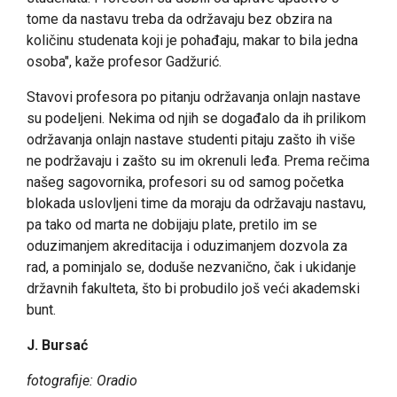
tome da nastavu treba da održavaju bez obzira na
količinu studenata koji je pohađaju, makar to bila jedna
osoba", kaže profesor Gadžurić.
Stavovi profesora po pitanju održavanja onlajn nastave
su podeljeni. Nekima od njih se događalo da ih prilikom
održavanja onlajn nastave studenti pitaju zašto ih više
ne podržavaju i zašto su im okrenuli leđa. Prema rečima
našeg sagovornika, profesori su od samog početka
blokada uslovljeni time da moraju da održavaju nastavu,
pa tako od marta ne dobijaju plate, pretilo im se
oduzimanjem akreditacija i oduzimanjem dozvola za
rad, a pominjalo se, doduše nezvanično, čak i ukidanje
državnih fakulteta, što bi probudilo još veći akademski
bunt.
J. Bursać
fotografije: Oradio