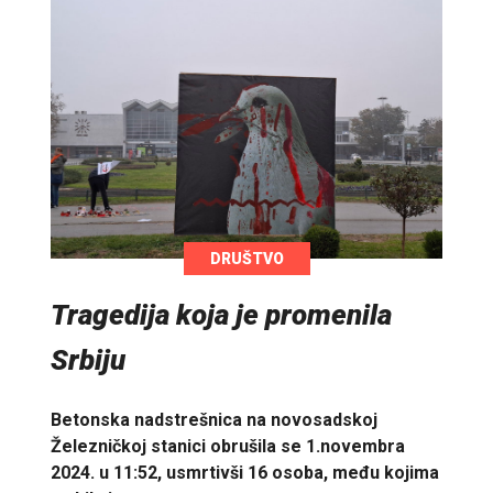
DRUŠTVO
Tragedija koja je promenila
Srbiju
Betonska nadstrešnica na novosadskoj
Železničkoj stanici obrušila se 1.novembra
2024. u 11:52, usmrtivši 16 osoba, među kojima