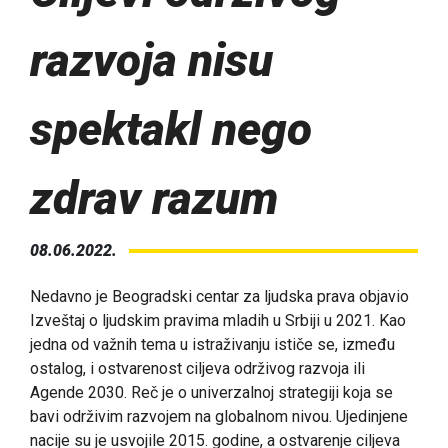
razvoja nisu
spektakl nego
zdrav razum
08.06.2022.
Nedavno je Beogradski centar za ljudska prava objavio
Izveštaj o ljudskim pravima mladih u Srbiji u 2021. Kao
jedna od važnih tema u istraživanju ističe se, između
ostalog, i ostvarenost ciljeva održivog razvoja ili
Agende 2030. Reč je o univerzalnoj strategiji koja se
bavi održivim razvojem na globalnom nivou. Ujedinjene
nacije su je usvojile 2015. godine, a ostvarenje ciljeva