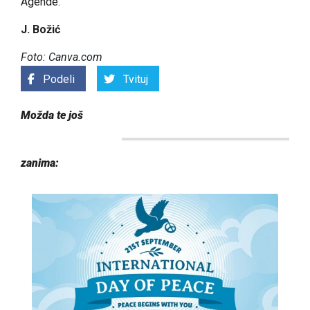
Agende.
J. Božić
Foto: Canva.com
Podeli
Tvituj
Možda te još
zanima: