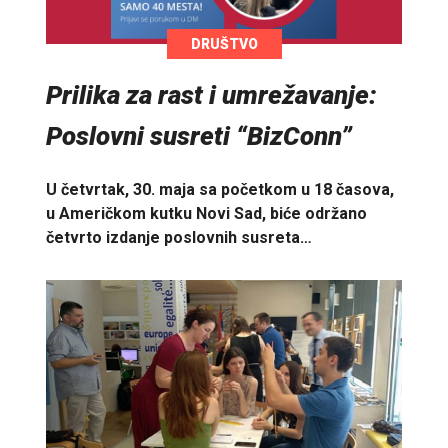
DRUŠTVO
Prilika za rast i umrežavanje:
Poslovni susreti “BizConn”
U četvrtak, 30. maja sa početkom u 18 časova,
u Američkom kutku Novi Sad, biće održano
četvrto izdanje poslovnih susreta…