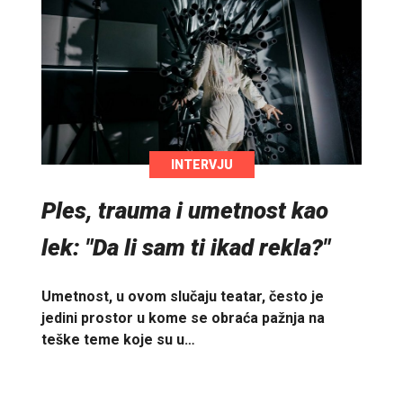
INTERVJU
Ples, trauma i umetnost kao
lek: "Da li sam ti ikad rekla?"
Umetnost, u ovom slučaju teatar, često je
jedini prostor u kome se obraća pažnja na
teške teme koje su u…