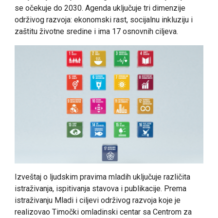
se očekuje do 2030. Agenda uključuje tri dimenzije
održivog razvoja: ekonomski rast, socijalnu inkluziju i
zaštitu životne sredine i ima 17 osnovnih ciljeva.
Izveštaj o ljudskim pravima mladih uključuje različita
istraživanja, ispitivanja stavova i publikacije. Prema
istraživanju Mladi i ciljevi održivog razvoja koje je
realizovao Timočki omladinski centar sa Centrom za