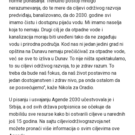
norme ponašanja. Trenutno postoji mnogo
nerazumevanja, do te mere da ciljevi održivog razvoja
predviđaju, banalizovano, da do 2030. godine svi
imamo čistu i dostupnu pijaću vodu. Mi imamo naselja
koja to nemaju. Drugi cilj je da otpadne vode i
kanalizacija moraju biti uređeni tako da ne zagađuju
vodu i prirodna područja. Kod nas ni jedan jedini grad ni
opština na Dunavu nemaju prečišćivač za otpadne vode,
već se sve to izliva u Dunav. To nije ništa spektakularno,
to su ciljevi održivog razvoja, to je zdrav razum. To
treba da bude naš fokus, da naš život postavimo na
jedan dostojanstven i zdrav nivo, pa onda ostalom da
se posvećujemo", kaže Nikola za Oradio.
U pisanju i usvajanju Agende 2030 učestvovala je i
Srbija, a od svih država potpisnica se očekuje da
mobilišu sve resurse kako bi ostvarili ciljeve u narednih
još 15 godina. Na sajtu ciljeviodrživograzvoja.net
možete pronaći više informacija o svim ciljevima ove