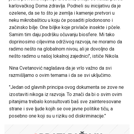
karlovačkog Doma zdravlja. Podneli su inicijativu da je
ozelene, da se to što je zemlja i kamenje pretvori u
neku mikrobašticu u koju će posaditi plodonosno i
začinsko bilje. One biljke koje privlače insekte i pčele.
Samim tim daju podršku očuvanju biosfere. Mi tako
doprinosimo ciljevima održivog razvoja, ne moramo da
radimo nešto na globalnom nivou, ali je dovoljno da
nešto radimo u našoj lokalnoj zajednici", ističe Nikola.
Nina Cvetanović naglašava da je vrlo važno da svi
razmišljamo o ovim temama i da se svi uključimo.
"Jedan od glavnih principa ovog dokumenta se zove ne
izostaviti nikoga iz razvoja. To znači da bi o svim ovim
pitanjima trebalo konsultovati baš sve zainteresovane
strane i sve ljude kojih se ove javne politike tiču, a
posebno one koji su u riziku od diskriminacije."