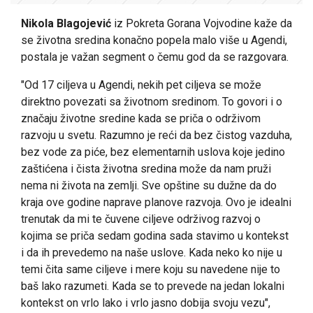
Nikola Blagojević
iz Pokreta Gorana Vojvodine kaže da
se životna sredina konačno popela malo više u Agendi,
postala je važan segment o čemu god da se razgovara.
"Od 17 ciljeva u Agendi, nekih pet ciljeva se može
direktno povezati sa životnom sredinom. To govori i o
značaju životne sredine kada se priča o održivom
razvoju u svetu. Razumno je reći da bez čistog vazduha,
bez vode za piće, bez elementarnih uslova koje jedino
zaštićena i čista životna sredina može da nam pruži
nema ni života na zemlji. Sve opštine su dužne da do
kraja ove godine naprave planove razvoja. Ovo je idealni
trenutak da mi te čuvene ciljeve održivog razvoj o
kojima se priča sedam godina sada stavimo u kontekst
i da ih prevedemo na naše uslove. Kada neko ko nije u
temi čita same ciljeve i mere koju su navedene nije to
baš lako razumeti. Kada se to prevede na jedan lokalni
kontekst on vrlo lako i vrlo jasno dobija svoju vezu",