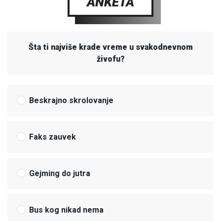
ANKETA
Šta ti najviše krade vreme u svakodnevnom
živofu?
Beskrajno skrolovanje
Faks zauvek
Gejming do jutra
Bus kog nikad nema