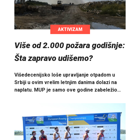
AKTIVIZAM
Više od 2.000 požara godišnje:
Šta zapravo udišemo?
Višedecenijsko loše upravljanje otpadom u
Srbiji u ovim vrelim letnjim danima dolazi na
naplatu. MUP je samo ove godine zabeležio…