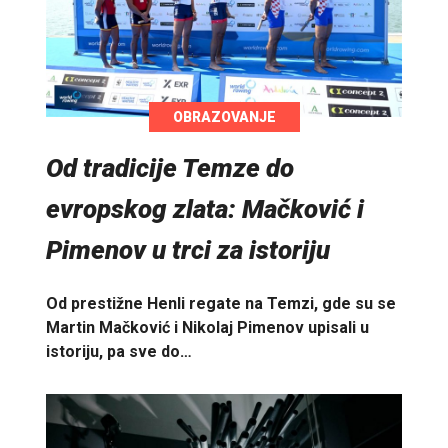
OBRAZOVANJE
Od tradicije Temze do
evropskog zlata: Mačković i
Pimenov u trci za istoriju
Od prestižne Henli regate na Temzi, gde su se
Martin Mačković i Nikolaj Pimenov upisali u
istoriju, pa sve do…