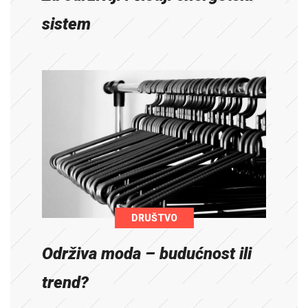
sistem
DRUŠTVO
Održiva moda – budućnost ili
trend?