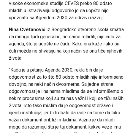
visoke ekonomske studije CEVES preko 80 odsto
mladih u istraživanju odgovorilo je da uopšte nije
upoznato sa Agendom 2030 za održivi razvoj.
Nina Cvetanović
iz Beogradske otvorene škola smatra
da mnogo ljudi generalno, ne samo mladih, nije čulo za
agendu, što je uopšte ne čudi. Kako ona kaže i ako su
čuli možda ne shvataju na koji način se ona tiče njihovih
života
"Kada je u pitanju Agenda 2030, rekla bih da je
odgovornost za to što 80 odsto mladih nije informisano
dovoljno, na neki način dvosmerna. Sa jedne strane
odgovornost je i na nama mladima da se informišemo o
nekim procesima koji su za nas važni i koji se tiču naših
života. Isto tako mislim da je odgovornost države i
njenih institucija, jer bi trebalo da rade na tome da tako
važan dokument približi mladima. Važno je da mladi
mogu da razumeju šta je taj dokument, kakve veze ima