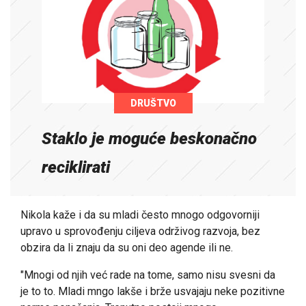
DRUŠTVO
Staklo je moguće beskonačno
reciklirati
Nikola kaže i da su mladi često mnogo odgovorniji
upravo u sprovođenju ciljeva održivog razvoja, bez
obzira da li znaju da su oni deo agende ili ne.
"Mnogi od njih već rade na tome, samo nisu svesni da
je to to. Mladi mngo lakše i brže usvajaju neke pozitivne