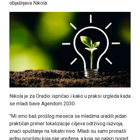
objašnjava Nikola.
Nikola je za Oradio ispričao i kako u praksi izgleda kada
se mladi bave Agendom 2030.
"Mi smo baš prošlog meseca sa mladima uradili jedan
praktičan primer lokalizacije ciljeva održivog razvoja,
znači spuštanje na lokalni nivo. Mladi su sami pronašli
jednu površinu koja nije uređena, a koja se nalazi pored