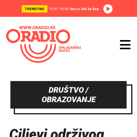
TRENUTNO
19:00 - 00:00
Music Mix by Bea
DRUŠTVO /
OBRAZOVANJE
Ciljevi održivog