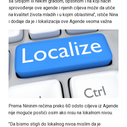
sa Srbijom ili nekim gradom, opštinom i na koji način
sprovođenje ove agende i njenih ciljeva može da utiče
na kvalitet života mladih i u kojim oblastima", ističe Nina
i dodaje da je i lokalizacija ove Agende veoma važna.
Prema Nininim rečima preko 60 odsto ciljeva iz Agende
nije moguće postići osim ako nisu na lokalnom nivou.
"Da bismo stigli do lokalnog nivoa mislim da je