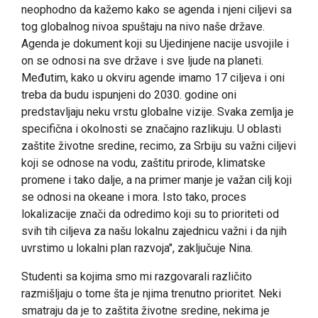
neophodno da kažemo kako se agenda i njeni ciljevi sa
tog globalnog nivoa spuštaju na nivo naše države.
Agenda je dokument koji su Ujedinjene nacije usvojile i
on se odnosi na sve države i sve ljude na planeti.
Međutim, kako u okviru agende imamo 17 ciljeva i oni
treba da budu ispunjeni do 2030. godine oni
predstavljaju neku vrstu globalne vizije. Svaka zemlja je
specifična i okolnosti se značajno razlikuju. U oblasti
zaštite životne sredine, recimo, za Srbiju su važni ciljevi
koji se odnose na vodu, zaštitu prirode, klimatske
promene i tako dalje, a na primer manje je važan cilj koji
se odnosi na okeane i mora. Isto tako, proces
lokalizacije znači da odredimo koji su to prioriteti od
svih tih ciljeva za našu lokalnu zajednicu važni i da njih
uvrstimo u lokalni plan razvoja", zaključuje Nina.
Studenti sa kojima smo mi razgovarali različito
razmišljaju o tome šta je njima trenutno prioritet. Neki
smatraju da je to zaštita životne sredine, nekima je