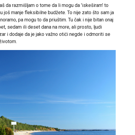
aš da razmišljam o tome da li mogu da 'iskeširam' to
ju još manje fleksibilne budžete. To nije zato što sam ja
orarno, pa mogu to da priuštim. Tu čak i nije bitan onaj
, sedam ili deset dana na more, ali prosto, ljudi
zar i dodaje da je jako važno otići negde i odmoriti se
 životom.