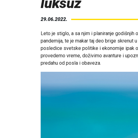
luksuz
29.06.2022.
Leto je stiglo, a sa njim i planiranje godišnj
pandemija, te je makar taj deo brige skrenut u d
posledice svetske politike i ekonomije ipak o
provedemo vreme, doživimo avanture i upoznam
predahu od posla i obaveza.