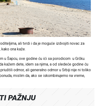
oditeljima, ali tvrdi i da je moguće izdvojiti novac za
, kako ona kaže.
odim u Šapcu, ove godine ću ići sa porodicom u Grčku.
, da kažem dete, idem sa njima, a od sledeće godine ću
riuštili odmor, ali generalno odmor u Srbiji nije ni toliko
ponuda, mislim da, ako se iskombinujemo na vreme,
ATI PAŽNJU