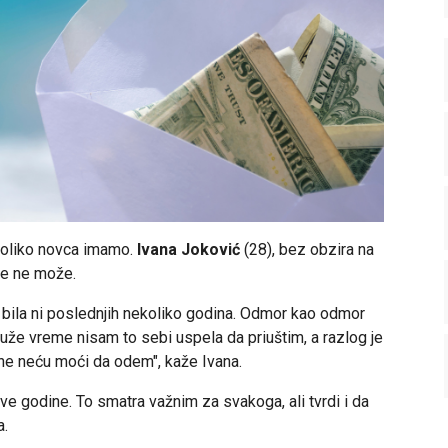
 koliko novca imamo.
Ivana Joković
(28), bez obzira na
me ne može.
 bila ni poslednjih nekoliko godina. Odmor kao odmor
uže vreme nisam to sebi uspela da priuštim, a razlog je
ne neću moći da odem", kaže Ivana.
ove godine. To smatra važnim za svakoga, ali tvrdi i da
a.