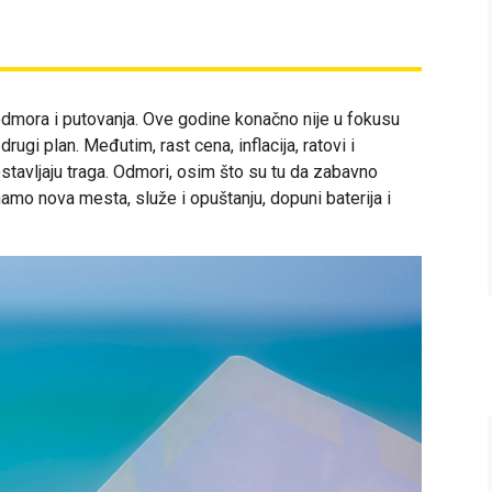
ih odmora i putovanja. Ove godine konačno nije u fokusu
rugi plan. Međutim, rast cena, inflacija, ratovi i
stavljaju traga. Odmori, osim što su tu da zabavno
o nova mesta, služe i opuštanju, dopuni baterija i