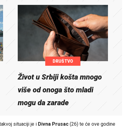
DRUŠTVO
Život u Srbiji košta mnogo
više od onoga što mladi
mogu da zarade
kvoj situaciji je i
Divna Prusac
(26) te će ove godine