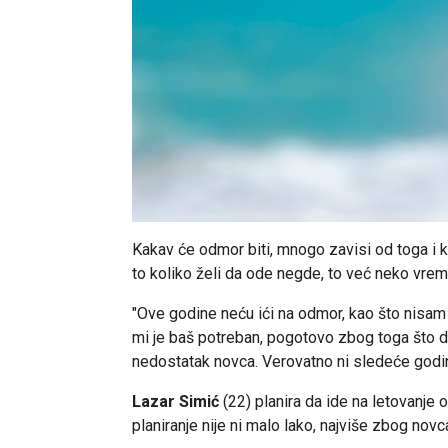
Kakav će odmor biti, mnogo zavisi od toga i
to koliko želi da ode negde, to već neko vre
"Ove godine neću ići na odmor, kao što nisam
mi je baš potreban, pogotovo zbog toga što d
nedostatak novca. Verovatno ni sledeće godi
Lazar Simić
(22) planira da ide na letovanje 
planiranje nije ni malo lako, najviše zbog novc