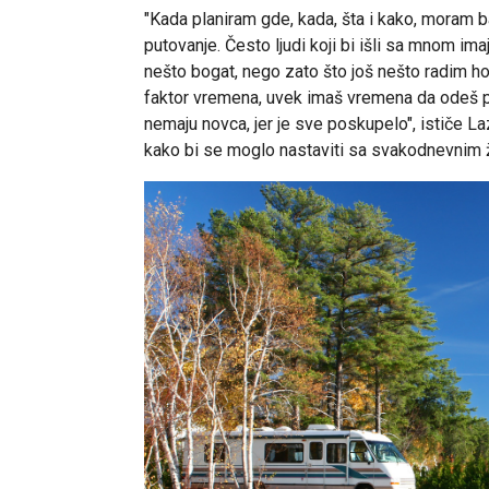
"Kada planiram gde, kada, šta i kako, moram b
putovanje. Često ljudi koji bi išli sa mnom ima
nešto bogat, nego zato što još nešto radim hon
faktor vremena, uvek imaš vremena da odeš pet
nemaju novca, jer je sve poskupelo", ističe La
kako bi se moglo nastaviti sa svakodnevnim