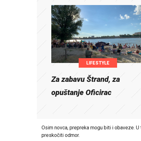
LIFESTYLE
Za zabavu Štrand, za
opuštanje Oficirac
Osim novca, prepreka mogu biti i obaveze. U ta
preskočiti odmor.