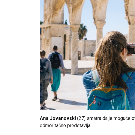
Ana Jovanovski
(27) smatra da je moguće oti
odmor tačno predstavlja.