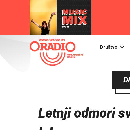
Društvo
D
Letnji odmori s