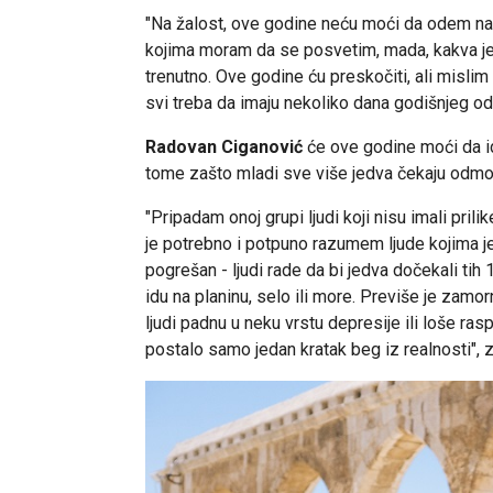
"Na žalost, ove godine neću moći da odem na
kojima moram da se posvetim, mada, kakva je 
trenutno. Ove godine ću preskočiti, ali misl
svi treba da imaju nekoliko dana godišnjeg o
Radovan Ciganović
će ove godine moći da id
tome zašto mladi sve više jedva čekaju odmor
"Pripadam onoj grupi ljudi koji nisu imali pri
je potrebno i potpuno razumem ljude kojima j
pogrešan - ljudi rade da bi jedva dočekali tih 
idu na planinu, selo ili more. Previše je zamo
ljudi padnu u neku vrstu depresije ili loše raspo
postalo samo jedan kratak beg iz realnosti", 