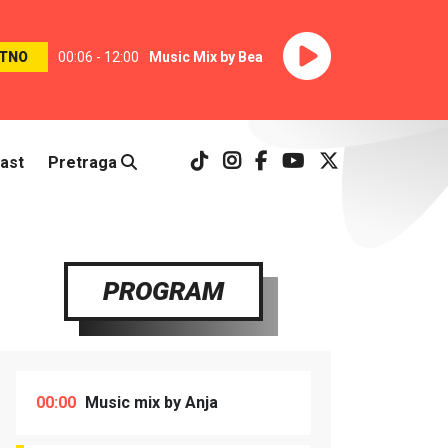
TNO
00:06 - 12:00
Music Mix by Bea
ast
Pretraga
PROGRAM
00:00
Music mix by Anja