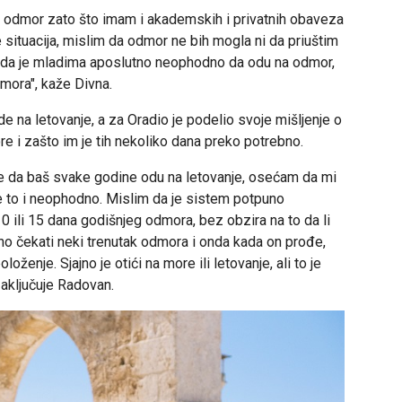
 odmor zato što imam i akademskih i privatnih obaveza
situacija, mislim da odmor ne bih mogla ni da priuštim
im da je mladima aposlutno neophodno da odu na odmor,
dmora", kaže Divna.
e na letovanje, a za Oradio je podelio svoje mišljenje o
e i zašto im je tih nekoliko dana preko potrebno.
like da baš svake godine odu na letovanje, osećam da mi
e to i neophodno. Mislim da je sistem potpuno
10 ili 15 dana godišnjeg odmora, bez obzira na to da li
rno čekati neki trenutak odmora i onda kada on prođe,
loženje. Sjajno je otići na more ili letovanje, ali to je
zaključuje Radovan.