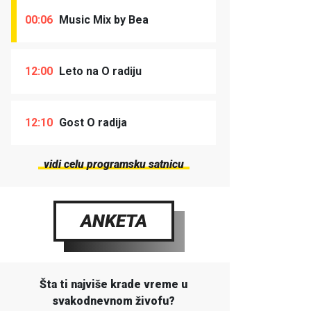
00:06
Music Mix by Bea
12:00
Leto na O radiju
12:10
Gost O radija
vidi celu programsku satnicu
ANKETA
Šta ti najviše krade vreme u
svakodnevnom živofu?