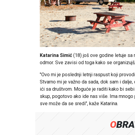
Katarina Simić
(18) još ove godine letuje sa r
odmor. Sve zavisi od toga kako se organizujš
"Ovo mi je poslednji letnji raspust koji prov
Stvarno mi je važno da sada, dok sam i dalje
ići sa društvom. Moguće je raditi kako bi sebi p
skup, pogotovo ako ide nas više. Ima mnogo 
sve može da se sredi", kaže Katarina.
OBR