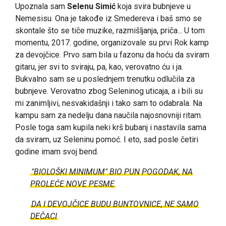
Upoznala sam
Selenu Simić
koja svira bubnjeve u
Nemesisu. Ona je takođe iz Smedereva i baš smo se
skontale što se tiče muzike, razmišljanja, priča... U tom
momentu, 2017. godine, organizovale su prvi Rok kamp
za devojčice. Prvo sam bila u fazonu da hoću da sviram
gitaru, jer svi to sviraju, pa, kao, verovatno ću i ja.
Bukvalno sam se u poslednjem trenutku odlučila za
bubnjeve. Verovatno zbog Seleninog uticaja, a i bili su
mi zanimljivi, nesvakidašnji i tako sam to odabrala. Na
kampu sam za nedelju dana naučila najosnovniji ritam.
Posle toga sam kupila neki krš bubanj i nastavila sama
da sviram, uz Seleninu pomoć. I eto, sad posle četiri
godine imam svoj bend.
"BIOLOŠKI MINIMUM" BIO PUN POGODAK, NA
PROLEĆE NOVE PESME
DA I DEVOJČICE BUDU BUNTOVNICE, NE SAMO
DEČACI