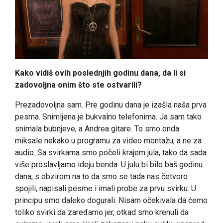
Kako vidiš ovih poslednjih godinu dana, da li si
zadovoljna onim što ste ostvarili?
Prezadovoljna sam. Pre godinu dana je izašla naša prva
pesma. Snimljena je bukvalno telefonima. Ja sam tako
snimala bubnjeve, a Andrea gitare. To smo onda
miksale nekako u programu za video montažu, a ne za
audio. Sa svirkama smo počeli krajem jula, tako da sada
više proslavljamo ideju benda. U julu bi bilo baš godinu
dana, s obzirom na to da smo se tada nas četvoro
spojili, napisali pesme i imali probe za prvu svirku. U
principu smo daleko dogurali. Nisam očekivala da ćemo
toliko svirki da zaređamo jer, otkad smo krenuli da