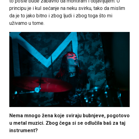
to posle bude zabavno da montiram i objavljujem. U
principu je i kul sećanje na neku svirku, tako da mislim
da je to jako bitno i zbog ljudi i zbog toga što mi
uživamo u tome.
Nema mnogo žena koje sviraju bubnjeve, pogotovo
u metal muzici. Zbog čega si se odlučila baš za taj
instrument?