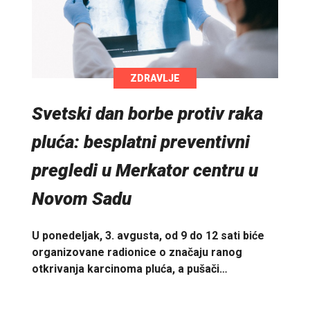
ZDRAVLJE
Svetski dan borbe protiv raka
pluća: besplatni preventivni
pregledi u Merkator centru u
Novom Sadu
U ponedeljak, 3. avgusta, od 9 do 12 sati biće
organizovane radionice o značaju ranog
otkrivanja karcinoma pluća, a pušači…