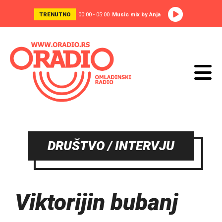
TRENUTNO
00:00 - 05:00
Music mix by Anja
DRUŠTVO / INTERVJU
Viktorijin bubanj