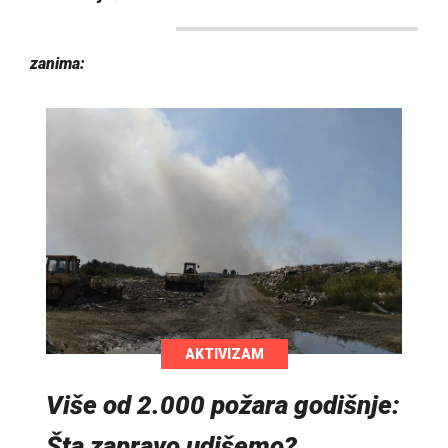
zanima:
AKTIVIZAM
Više od 2.000 požara godišnje:
Šta zapravo udišemo?