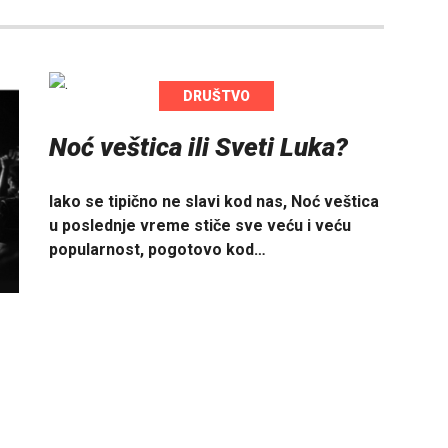
DRUŠTVO
Noć veštica ili Sveti Luka?
Iako se tipično ne slavi kod nas, Noć veštica
u poslednje vreme stiče sve veću i veću
popularnost, pogotovo kod…
.