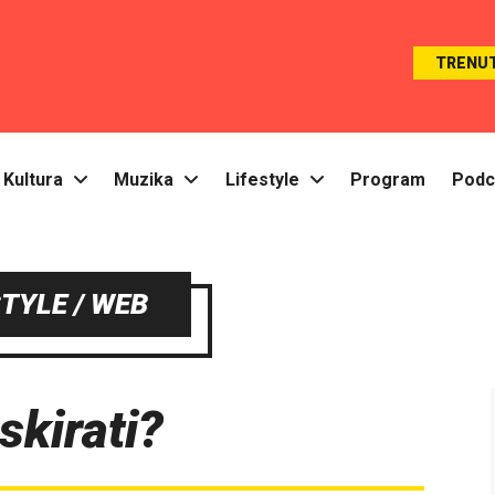
TRENU
Kultura
Muzika
Lifestyle
Program
Podc
STYLE / WEB
skirati?