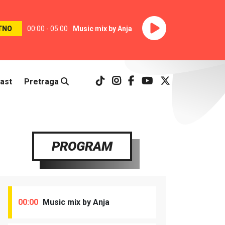
TNO
00:00 - 05:00
Music mix by Anja
ast
Pretraga
PROGRAM
00:00
Music mix by Anja