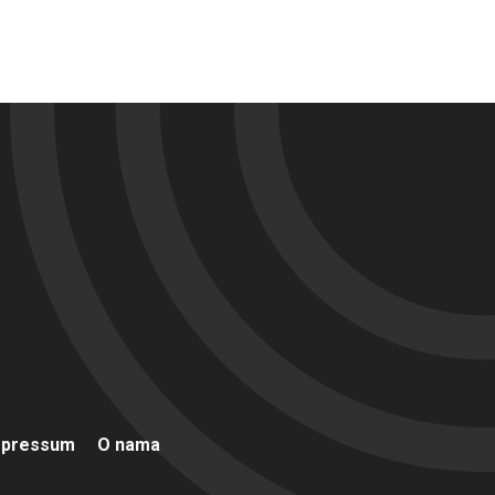
mpressum
O nama