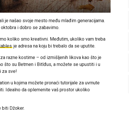
 ali je našao svoje mesto među mlađim generacijama.
 oktobra i dobro se zabavimo.
mo koliko smo kreativni. Međutim, ukoliko vam treba
tables
je adresa na koju bi trebalo da se uputite.
za razne kostime – od izmišljenih likova kao što je
o što su Betmen i Bitlđus, a možete se upustiti i u
li za sve!
ation u kojima možete pronaći tutorijale za uvrnute
ti. Idealno da oplemenite vaš prostor ukoliko
 biti Džoker.