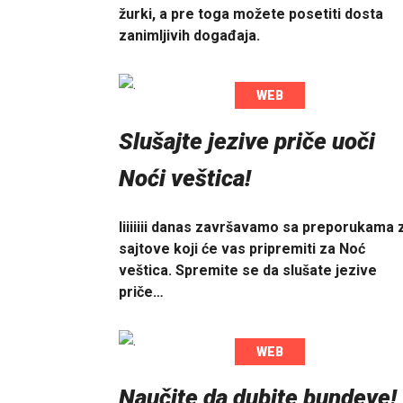
žurki, a pre toga možete posetiti dosta
zanimljivih događaja.
WEB
Slušajte jezive priče uoči
Noći veštica!
Iiiiiiii danas završavamo sa preporukama 
sajtove koji će vas pripremiti za Noć
veštica. Spremite se da slušate jezive
priče…
WEB
Naučite da dubite bundeve!