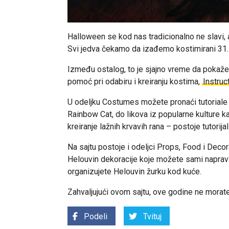
Halloween se kod nas tradicionalno ne slavi,
Svi jedva čekamo da izađemo kostimirani 31.
Između ostalog, to je sjajno vreme da pokaže
pomoć pri odabiru i kreiranju kostima,
Instruc
U odeljku Costumes možete pronaći tutoriale 
Rainbow Cat, do likova iz popularne kulture ka
kreiranje lažnih krvavih rana – postoje tutorija
Na sajtu postoje i odeljci Props, Food i Decor
Helouvin dekoracije koje možete sami napravi
organizujete Helouvin žurku kod kuće.
Zahvaljujući ovom sajtu, ove godine ne morate
Podeli
Tvituj