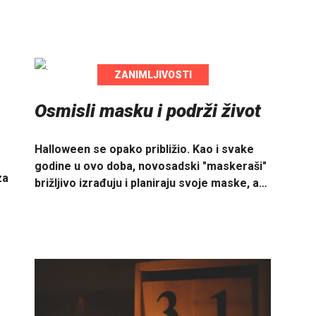
ZANIMLJIVOSTI
Osmisli masku i podrži život
Halloween se opako približio. Kao i svake
godine u ovo doba, novosadski "maskeraši"
za
brižljivo izrađuju i planiraju svoje maske, a…