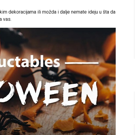
skim dekoracijama ili možda i dalje nemate ideju u šta da
a vas.