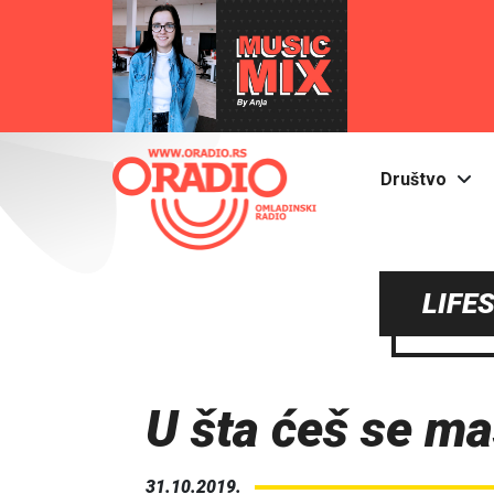
Društvo
LIFE
U šta ćeš se ma
31.10.2019.