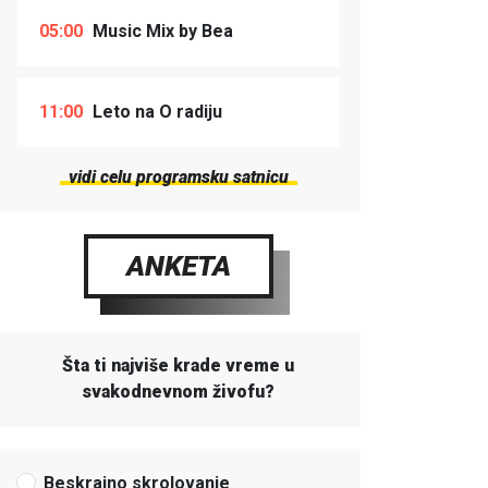
05:00
Music Mix by Bea
11:00
Leto na O radiju
vidi celu programsku satnicu
ANKETA
Šta ti najviše krade vreme u
svakodnevnom živofu?
Beskrajno skrolovanje