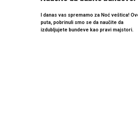
I danas vas spremamo za Noć veštica! O
puta, pobrinuli smo se da naučite da
izdubljujete bundeve kao pravi majstori.