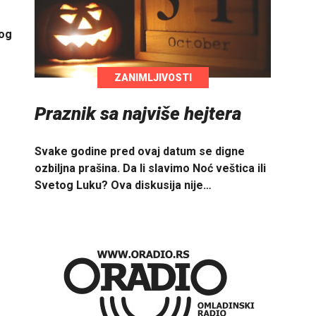
vog
ZANIMLJIVOSTI
Praznik sa najviše hejtera
Svake godine pred ovaj datum se digne
ozbiljna prašina. Da li slavimo Noć veštica ili
Svetog Luku? Ova diskusija nije…