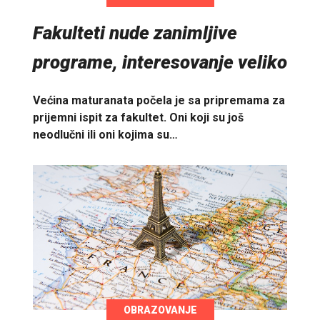
Fakulteti nude zanimljive
programe, interesovanje veliko
Većina maturanata počela je sa pripremama za
prijemni ispit za fakultet. Oni koji su još
neodlučni ili oni kojima su…
OBRAZOVANJE