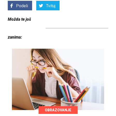
Podeli
Tvituj
Možda te još
zanima:
OBRAZOVANJE