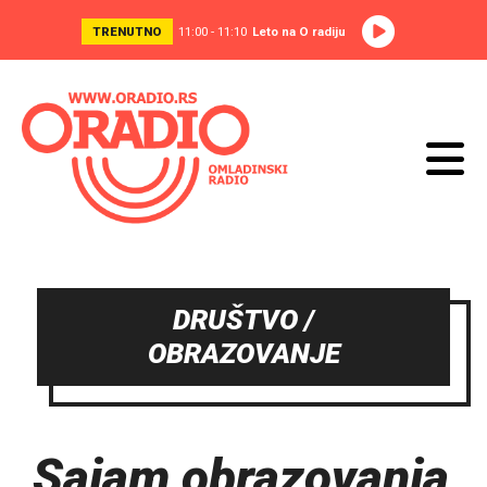
TRENUTNO
11:00 - 11:10
Leto na O radiju
DRUŠTVO /
OBRAZOVANJE
Sajam obrazovanja