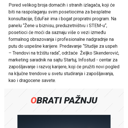
Pored velikog broja domaćih i stranih izlagača, koji će
biti na raspolaganju svim posetiocima za besplatne
konsultacije, EduFair ima i bogat propratni program. Na
panelu “Žene u biznisu, preduzetništvu i STEM-u“,
posetioci će moći da saznaju više o vezi između
formalnog obrazovanja i profesionalne nadgradnje na
putu do uspešne karijere. Predavanje “Studije za uspeh
– Trendovi na tržištu rada“, održaće Željko Skenderović,
marketing saradnik na sajtu Startuj, Infostud - centar za
zapošljavanje i razvoj karijere, koji će pružiti novi pogled
na ključne trendove u svetu studiranja i zapošljavanja,
kao i dragocene savete.
OBRATI PAŽNJU