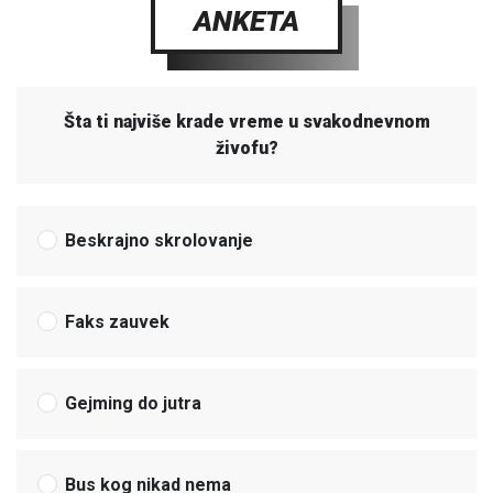
ANKETA
Šta ti najviše krade vreme u svakodnevnom
živofu?
Beskrajno skrolovanje
Faks zauvek
Gejming do jutra
Bus kog nikad nema