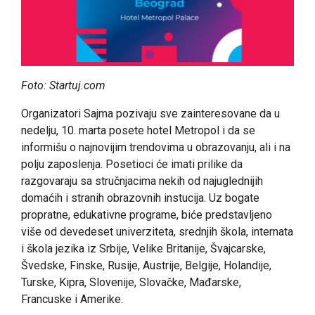
Foto: Startuj.com
Organizatori Sajma pozivaju sve zainteresovane da u
nedelju, 10. marta posete hotel Metropol i da se
informišu o najnovijim trendovima u obrazovanju, ali i na
polju zaposlenja. Posetioci će imati prilike da
razgovaraju sa stručnjacima nekih od najuglednijih
domaćih i stranih obrazovnih instucija. Uz bogate
propratne, edukativne programe, biće predstavljeno
više od devedeset univerziteta, srednjih škola, internata
i škola jezika iz Srbije, Velike Britanije, Švajcarske,
Švedske, Finske, Rusije, Austrije, Belgije, Holandije,
Turske, Kipra, Slovenije, Slovačke, Mađarske,
Francuske i Amerike.