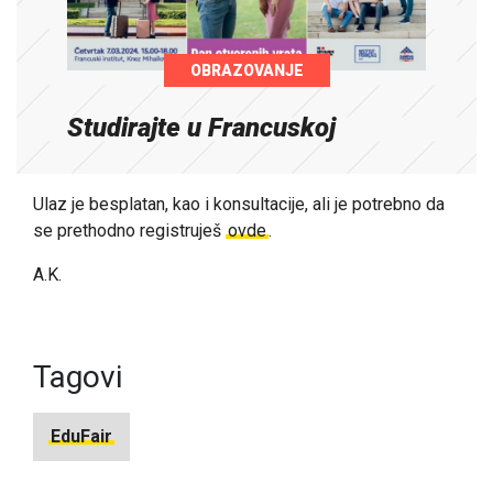
OBRAZOVANJE
Studirajte u Francuskoj
Ulaz je besplatan, kao i konsultacije, ali je potrebno da
se prethodno registruješ
ovde
.
A.K.
Tagovi
EduFair