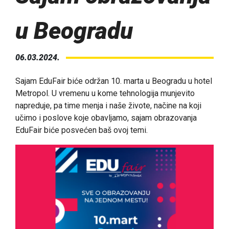
u Beogradu
06.03.2024.
Sajam EduFair biće održan 10. marta u Beogradu u hotel
Metropol. U vremenu u kome tehnologija munjevito
napreduje, pa time menja i naše živote, načine na koji
učimo i poslove koje obavljamo, sajam obrazovanja
EduFair biće posvećen baš ovoj temi.