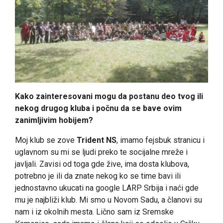
Kako zainteresovani mogu da postanu deo tvog ili
nekog drugog kluba i počnu da se bave ovim
zanimljivim hobijem?
Moj klub se zove
Trident NS
, imamo fejsbuk stranicu i
uglavnom su mi se ljudi preko te socijalne mreže i
javljali. Zavisi od toga gde žive, ima dosta klubova,
potrebno je ili da znate nekog ko se time bavi ili
jednostavno ukucati na google LARP Srbija i naći gde
mu je najbliži klub. Mi smo u Novom Sadu, a članovi su
nam i iz okolnih mesta. Lično sam iz Sremske