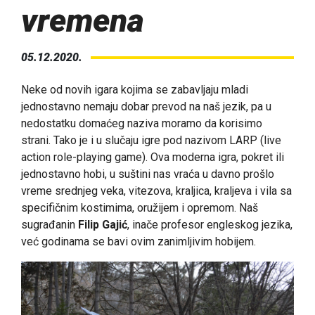
vremena
05.12.2020.
Neke od novih igara kojima se zabavljaju mladi
jednostavno nemaju dobar prevod na naš jezik, pa u
nedostatku domaćeg naziva moramo da korisimo
strani. Tako je i u slučaju igre pod nazivom LARP
(live
action role-playing game). Ova moderna igra, pokret ili
jednostavno hobi, u suštini nas vraća u davno prošlo
vreme srednjeg veka, vitezova, kraljica, kraljeva i vila sa
specifičnim kostimima, oružijem i opremom. Naš
sugrađanin
Filip Gajić
, inače profesor engleskog jezika,
već godinama se bavi ovim zanimljivim hobijem.