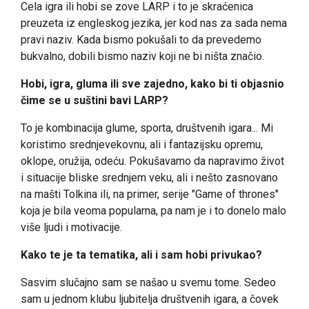
Cela igra ili hobi se zove LARP i to je skraćenica
preuzeta iz engleskog jezika, jer kod nas za sada nema
pravi naziv. Kada bismo pokušali to da prevedemo
bukvalno, dobili bismo naziv koji ne bi ništa značio.
Hobi, igra, gluma ili sve zajedno, kako bi ti objasnio
čime se u suštini bavi LARP?
To je kombinacija glume, sporta, društvenih igara... Mi
koristimo srednjevekovnu, ali i fantazijsku opremu,
oklope, oružija, odeću. Pokušavamo da napravimo život
i situacije bliske srednjem veku, ali i nešto zasnovano
na mašti Tolkina ili, na primer, serije "Game of thrones"
koja je bila veoma popularna, pa nam je i to donelo malo
više ljudi i motivacije.
Kako te je ta tematika, ali i sam hobi privukao?
Sasvim slučajno sam se našao u svemu tome. Sedeo
sam u jednom klubu ljubitelja društvenih igara, a čovek