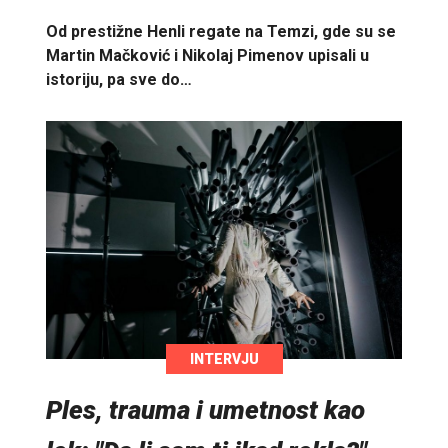
Od prestižne Henli regate na Temzi, gde su se
Martin Mačković i Nikolaj Pimenov upisali u
istoriju, pa sve do…
INTERVJU
Ples, trauma i umetnost kao