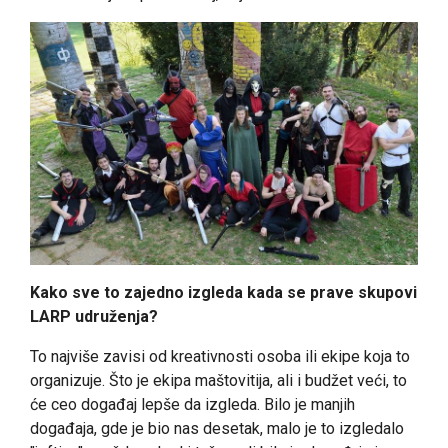
Kako sve to zajedno izgleda kada se prave skupovi
LARP udruženja?
To najviše zavisi od kreativnosti osoba ili ekipe koja to
organizuje. Što je ekipa maštovitija, ali i budžet veći, to
će ceo događaj lepše da izgleda. Bilo je manjih
događaja, gde je bio nas desetak, malo je to izgledalo