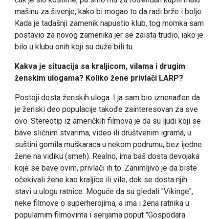
mašinu za šivenje, kako bi mogao to da radi brže i bolje.
Kada je tadašnji zamenik napustio klub, tog momka sam
postavio za novog zamenika jer se zaista trudio, iako je
bilo u klubu onih koji su duže bili tu.
Kakva je situacija sa kraljicom, vilama i drugim
ženskim ulogama? Koliko žene privlači LARP?
Postoji dosta ženskih uloga. I ja sam bio iznenađen da
je ženski deo populacije takođe zainteresovan za sve
ovo. Stereotip iz američkih filmova je da su ljudi koji se
bave sličnim stvarima, video ili društvenim igrama, u
suštini gomila muškaraca u nekom podrumu, bez ijedne
žene na vidiku (smeh). Realno, ima baš dosta devojaka
koje se bave ovim, privlači ih to. Zanimljivo je da biste
očekivali žene kao kraljice ili vile, dok se dosta njih
stavi u ulogu ratnice. Moguće da su gledali "Vikinge",
neke filmove o superherojima, a ima i žena ratnika u
popularnim filmovima i serijama poput "Gospodara