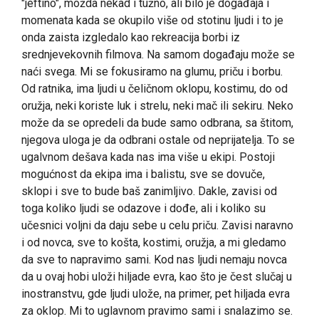
"jeftino", možda nekad i tužno, ali bilo je događaja i
momenata kada se okupilo više od stotinu ljudi i to je
onda zaista izgledalo kao rekreacija borbi iz
srednjevekovnih filmova. Na samom događaju može se
naći svega. Mi se fokusiramo na glumu, priču i borbu.
Od ratnika, ima ljudi u čeličnom oklopu, kostimu, do od
oružja, neki koriste luk i strelu, neki mač ili sekiru. Neko
može da se opredeli da bude samo odbrana, sa štitom,
njegova uloga je da odbrani ostale od neprijatelja. To se
ugalvnom dešava kada nas ima više u ekipi. Postoji
mogućnost da ekipa ima i balistu, sve se dovuče,
sklopi i sve to bude baš zanimljivo. Dakle, zavisi od
toga koliko ljudi se odazove i dođe, ali i koliko su
učesnici voljni da daju sebe u celu priču. Zavisi naravno
i od novca, sve to košta, kostimi, oružja, a mi gledamo
da sve to napravimo sami. Kod nas ljudi nemaju novca
da u ovaj hobi uloži hiljade evra, kao što je čest slučaj u
inostranstvu, gde ljudi ulože, na primer, pet hiljada evra
za oklop. Mi to uglavnom pravimo sami i snalazimo se.