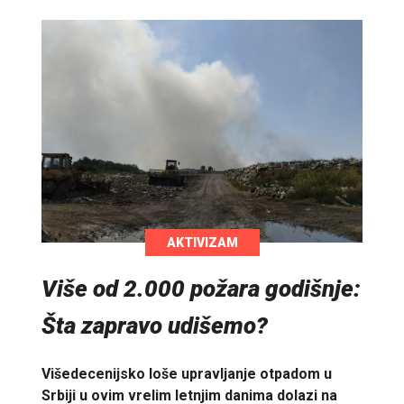
AKTIVIZAM
Više od 2.000 požara godišnje:
Šta zapravo udišemo?
Višedecenijsko loše upravljanje otpadom u
Srbiji u ovim vrelim letnjim danima dolazi na