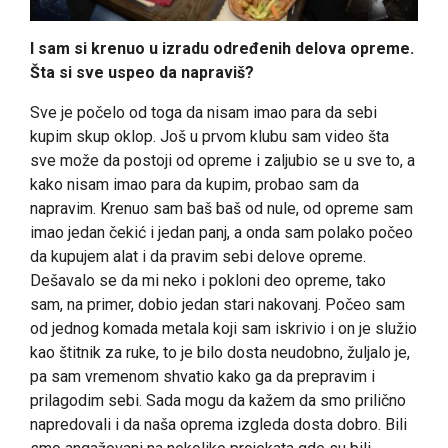
I sam si krenuo u izradu određenih delova opreme.
Šta si sve uspeo da napraviš?
Sve je počelo od toga da nisam imao para da sebi
kupim skup oklop. Još u prvom klubu sam video šta
sve može da postoji od opreme i zaljubio se u sve to, a
kako nisam imao para da kupim, probao sam da
napravim. Krenuo sam baš baš od nule, od opreme sam
imao jedan čekić i jedan panj, a onda sam polako počeo
da kupujem alat i da pravim sebi delove opreme.
Dešavalo se da mi neko i pokloni deo opreme, tako
sam, na primer, dobio jedan stari nakovanj. Počeo sam
od jednog komada metala koji sam iskrivio i on je služio
kao štitnik za ruke, to je bilo dosta neudobno, žuljalo je,
pa sam vremenom shvatio kako ga da prepravim i
prilagodim sebi. Sada mogu da kažem da smo prilično
napredovali i da naša oprema izgleda dosta dobro. Bili