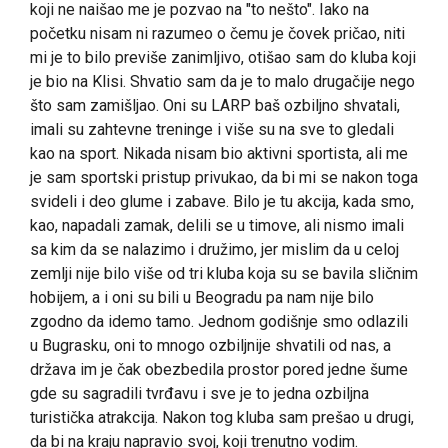
koji ne naišao me je pozvao na "to nešto". Iako na
početku nisam ni razumeo o čemu je čovek pričao, niti
mi je to bilo previše zanimljivo, otišao sam do kluba koji
je bio na Klisi. Shvatio sam da je to malo drugačije nego
što sam zamišljao. Oni su LARP baš ozbiljno shvatali,
imali su zahtevne treninge i više su na sve to gledali
kao na sport. Nikada nisam bio aktivni sportista, ali me
je sam sportski pristup privukao, da bi mi se nakon toga
svideli i deo glume i zabave. Bilo je tu akcija, kada smo,
kao, napadali zamak, delili se u timove, ali nismo imali
sa kim da se nalazimo i družimo, jer mislim da u celoj
zemlji nije bilo više od tri kluba koja su se bavila sličnim
hobijem, a i oni su bili u Beogradu pa nam nije bilo
zgodno da idemo tamo. Jednom godišnje smo odlazili
u Bugrasku, oni to mnogo ozbiljnije shvatili od nas, a
država im je čak obezbedila prostor pored jedne šume
gde su sagradili tvrđavu i sve je to jedna ozbiljna
turistička atrakcija. Nakon tog kluba sam prešao u drugi,
da bi na kraju napravio svoj, koji trenutno vodim.