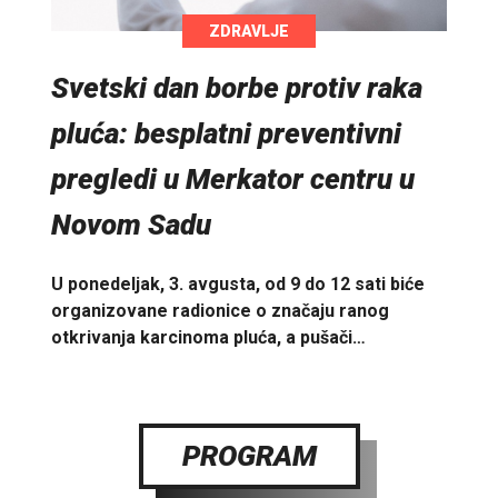
ZDRAVLJE
Svetski dan borbe protiv raka
pluća: besplatni preventivni
pregledi u Merkator centru u
Novom Sadu
U ponedeljak, 3. avgusta, od 9 do 12 sati biće
organizovane radionice o značaju ranog
otkrivanja karcinoma pluća, a pušači…
PROGRAM