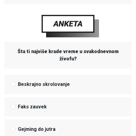
ANKETA
Šta ti najviše krade vreme u svakodnevnom
živofu?
Beskrajno skrolovanje
Faks zauvek
Gejming do jutra