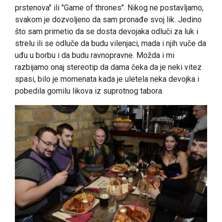
prstenova" ili "Game of thrones". Nikog ne postavljamo,
svakom je dozvoljeno da sam pronađe svoj lik. Jedino
što sam primetio da se dosta devojaka odluči za luk i
strelu ili se odluče da budu vilenjaci, mada i njih vuče da
uđu u borbu i da budu ravnopravne. Možda i mi
razbijamo onaj stereotip da dama čeka da je neki vitez
spasi, bilo je momenata kada je uletela neka devojka i
pobedila gomilu likova iz suprotnog tabora.