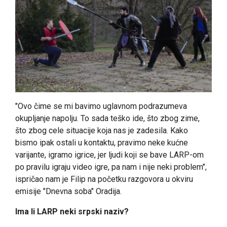
"Ovo čime se mi bavimo uglavnom podrazumeva
okupljanje napolju. To sada teško ide, što zbog zime,
što zbog cele situacije koja nas je zadesila. Kako
bismo ipak ostali u kontaktu, pravimo neke kućne
varijante, igramo igrice, jer ljudi koji se bave LARP-om
po pravilu igraju video igre, pa nam i nije neki problem",
ispričao nam je Filip na početku razgovora u okviru
emisije "Dnevna soba" Oradija.
Ima li LARP neki srpski naziv?