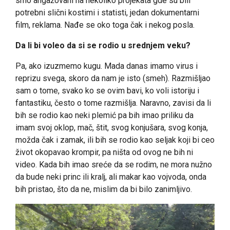
smo angažovani na nekoliko projekata gde su bili
potrebni slični kostimi i statisti, jedan dokumentarni
film, reklama. Nađe se oko toga čak i nekog posla.
Da li bi voleo da si se rodio u srednjem veku?
Pa, ako izuzmemo kugu. Mada danas imamo virus i
reprizu svega, skoro da nam je isto (smeh). Razmišljao
sam o tome, svako ko se ovim bavi, ko voli istoriju i
fantastiku, često o tome razmišlja. Naravno, zavisi da li
bih se rodio kao neki plemić pa bih imao priliku da
imam svoj oklop, mač, štit, svog konjušara, svog konja,
možda čak i zamak, ili bih se rodio kao seljak koji bi ceo
život okopavao krompir, pa ništa od ovog ne bih ni
video. Kada bih imao sreće da se rodim, ne mora nužno
da bude neki princ ili kralj, ali makar kao vojvoda, onda
bih pristao, što da ne, mislim da bi bilo zanimljivo.