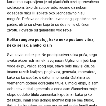
koristimo, napravljeno je od plastičnih cevi i presvučeno
izolacijom, tako da su povrede, recimo da nekom
odsečete ruku ili izbijete oko, jednostavno nisu
moguće. Dešava se da neko izvrne nogu, spotakne se,
padne, ali to su stvari koje bi se desile i u običnom
životu. Povrede su generalno vrlo retke.
Koliko rangova postoji, kako neko postane vitez,
neko seljak, a neko kralj?
Sve zavisi od ekipe. Ne postoji univerzalna priča, nego
svaka ekipa radi na neki svoj način. Uglavnom ljudi koji
vode ekipu, valjda zbog ega, stave sebi najviši čin, pa
imamo raznih kraljeva, poglavica, generala, imperatora,
kako se ko osećao u datom momentu. Ostalima se
vremenom dodele određene titule. U mojoj ekipi, ja sam
sebi stavio titulu generala, a onda sam članovima moje
ekipe dodelio titule zamenika, kapetana i kako je ko
zaslužio. Imali smo jednog momka koji se baš trudio,
čak je šio kostime, pa smo mu za rođendan kupili malu