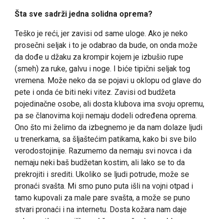
Šta sve sadrži jedna solidna oprema?
Teško je reći, jer zavisi od same uloge. Ako je neko
prosečni seljak i to je odabrao da bude, on onda može
da dođe u džaku za krompir kojem je izbušio rupe
(smeh) za ruke, galvu i noge. I biće tipični seljak tog
vremena. Može neko da se pojavi u oklopu od glave do
pete i onda će biti neki vitez. Zavisi od budžeta
pojedinačne osobe, ali dosta klubova ima svoju opremu,
pa se članovima koji nemaju dodeli određena oprema.
Ono što mi želimo da izbegnemo je da nam dolaze ljudi
u trenerkama, sa šljaštećim patikama, kako bi sve bilo
verodostojinije. Razumemo da nemaju svi novca i da
nemaju neki baš budžetan kostim, ali lako se to da
prekrojiti i srediti. Ukoliko se ljudi potrude, može se
pronaći svašta. Mi smo puno puta išli na vojni otpad i
tamo kupovali za male pare svašta, a može se puno
stvari pronaći i na internetu. Dosta kožara nam daje