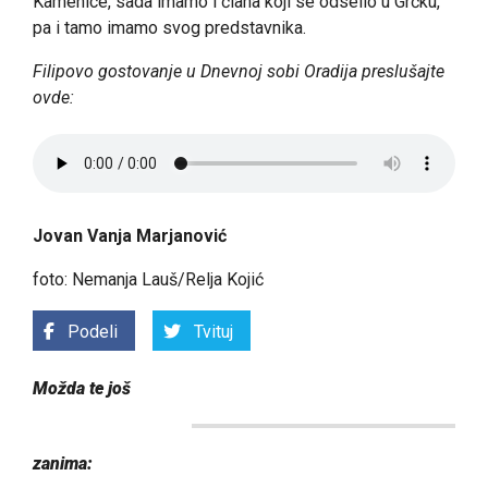
Kamenice, sada imamo i člana koji se odselio u Grčku,
pa i tamo imamo svog predstavnika.
Filipovo gostovanje u Dnevnoj sobi Oradija preslušajte
ovde:
Jovan Vanja Marjanović
foto: Nemanja Lauš/Relja Kojić
Podeli
Tvituj
Možda te još
zanima: