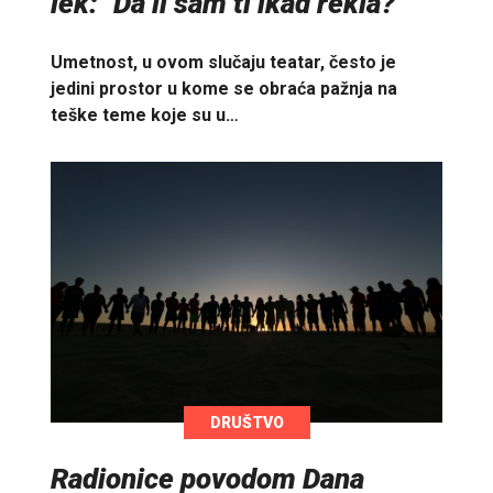
lek: "Da li sam ti ikad rekla?"
Umetnost, u ovom slučaju teatar, često je
jedini prostor u kome se obraća pažnja na
teške teme koje su u…
DRUŠTVO
Radionice povodom Dana