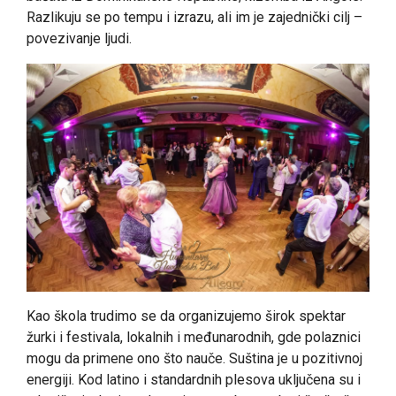
Razlikuju se po tempu i izrazu, ali im je zajednički cilj –
povezivanje ljudi.
Kao škola trudimo se da organizujemo širok spektar
žurki i festivala, lokalnih i međunarodnih, gde polaznici
mogu da primene ono što nauče. Suština je u pozitivnoj
energiji. Kod latino i standardnih plesova uključena su i