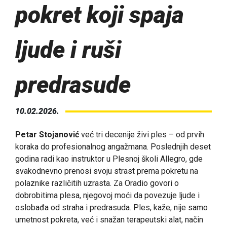
pokret koji spaja
ljude i ruši
predrasude
10.02.2026.
Petar Stojanović
već tri decenije živi ples – od prvih
koraka do profesionalnog angažmana. Poslednjih deset
godina radi kao instruktor u Plesnoj školi Allegro, gde
svakodnevno prenosi svoju strast prema pokretu na
polaznike različitih uzrasta. Za Oradio govori o
dobrobitima plesa, njegovoj moći da povezuje ljude i
oslobađa od straha i predrasuda. Ples, kaže, nije samo
umetnost pokreta, već i snažan terapeutski alat, način