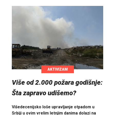
AKTIVIZAM
Više od 2.000 požara godišnje:
Šta zapravo udišemo?
Višedecenijsko loše upravljanje otpadom u
Srbiji u ovim vrelim letnjim danima dolazi na