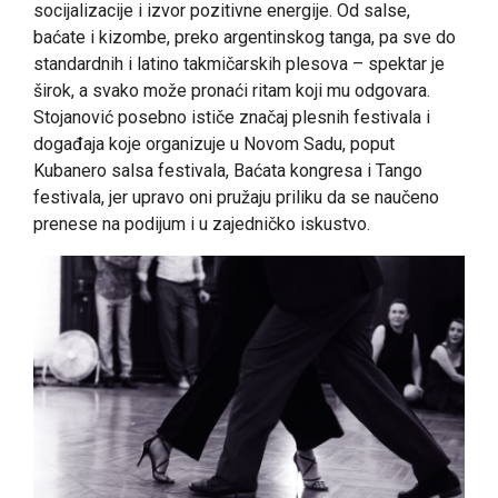
socijalizacije i izvor pozitivne energije. Od salse,
baćate i kizombe, preko argentinskog tanga, pa sve do
standardnih i latino takmičarskih plesova – spektar je
širok, a svako može pronaći ritam koji mu odgovara.
Stojanović posebno ističe značaj plesnih festivala i
događaja koje organizuje u Novom Sadu, poput
Kubanero salsa festivala, Baćata kongresa i Tango
festivala, jer upravo oni pružaju priliku da se naučeno
prenese na podijum i u zajedničko iskustvo.