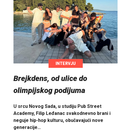
INTERVJU
Brejkdens, od ulice do
olimpijskog podijuma
U srcu Novog Sada, u studiju Pub Street
Academy, Filip Leđanac svakodnevno brani i
neguje hip-hop kulturu, obučavajući nove
generacije…