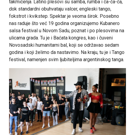
takmičenja. Latino plesovi su samba, rumba i ča-ča-ča,
dok standardni obuhvataju valcer, engleski tango,
fokstrot i kvikstep. Spektar je veoma širok. Posebno
nas raduje što već 19 godina organizujemo Kubanero
salsa festival u Novom Sadu, poznat i po plesovima na
ulicama grada. Tu je i Baćata kongres, kao i čuveni
Novosadski humanitarni bal, koji se održavao sedam
godina i koji želimo da nastavimo. Na kraju, tu je i Tango
festival, namenjen svim ljubiteljima argentinskog tanga.