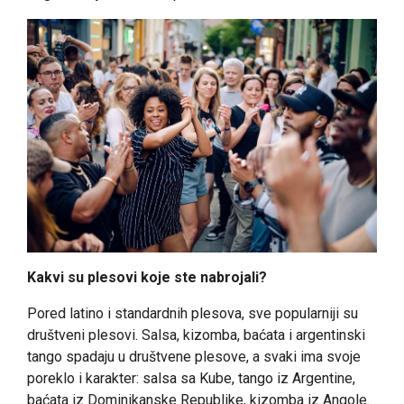
Kakvi su plesovi koje ste nabrojali?
Pored latino i standardnih plesova, sve popularniji su
društveni plesovi. Salsa, kizomba, baćata i argentinski
tango spadaju u društvene plesove, a svaki ima svoje
poreklo i karakter: salsa sa Kube, tango iz Argentine,
baćata iz Dominikanske Republike, kizomba iz Angole.