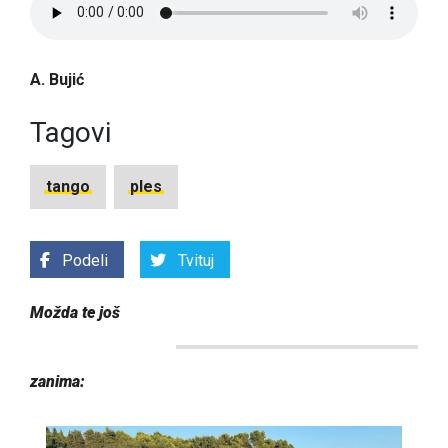
A. Bujić
Tagovi
tango
ples
Podeli
Tvituj
Možda te još
zanima: