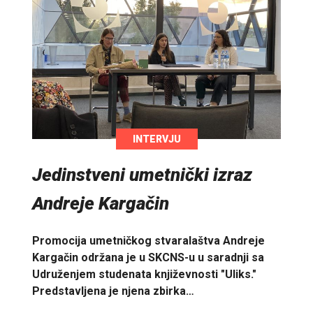
INTERVJU
Jedinstveni umetnički izraz
Andreje Kargačin
Promocija umetničkog stvaralaštva Andreje
Kargačin održana je u SKCNS-u u saradnji sa
Udruženjem studenata književnosti "Uliks."
Predstavljena je njena zbirka…