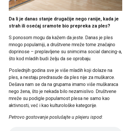
Da li je danas stanje drugačije nego ranije, kada je
strah ili osećaj sramote bio prepreka za ples?
S ponosom mogu da kažem da jeste. Danas je ples
mnogo popularniji, a društvene mreže tome značajno
doprinose – preplavljene su snimcima social dancing-a,
što kod mladih budi želju da se oprobaju.
Poslednjih godina sve je više mladih koji dolaze na
ples, a nestaju predrasude da ples nije za muškarce.
Dešava nam se da na grupama imamo više muškaraca
nego žena, što je nekada bilo nezamislivo. Društvene
mreže su podigle popularnost plesa ne samo kao
aktivnosti, već i kao kulturološke kategorije.
Petrovo gostovanje poslušajte u plejeru ispod: