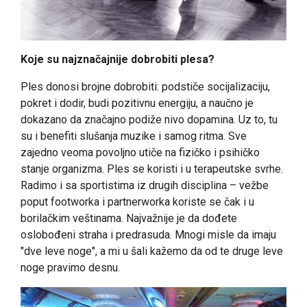
Koje su najznačajnije dobrobiti plesa?
Ples donosi brojne dobrobiti: podstiče socijalizaciju,
pokret i dodir, budi pozitivnu energiju, a naučno je
dokazano da značajno podiže nivo dopamina. Uz to, tu
su i benefiti slušanja muzike i samog ritma. Sve
zajedno veoma povoljno utiče na fizičko i psihičko
stanje organizma. Ples se koristi i u terapeutske svrhe.
Radimo i sa sportistima iz drugih disciplina – vežbe
poput footworka i partnerworka koriste se čak i u
borilačkim veštinama. Najvažnije je da dođete
oslobođeni straha i predrasuda. Mnogi misle da imaju
"dve leve noge", a mi u šali kažemo da od te druge leve
noge pravimo desnu.