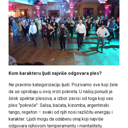
Kom karakteru ljudi najviše odgovara ples?
Ne pravimo kategorizaciju ljudi. Pozivamo sve koji žele
da se oprobaju u ovoj vrsti pokreta. U našoj ponudi je
širok spektar plesova, a izbor zavisi od toga koji vas
ples "pokreće". Salsa, baćata, kizomba, argentinski
tango, regeton – svaki od njih nosi različitu energiju i
karakter. Ljudi mogu da odaberu onaj koji najviše
odgovara njihovom temperamentu i mentalitetu.