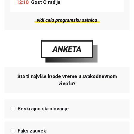
12:10
Gost O radija
vidi celu programsku satnicu
ANKETA
Šta ti najviše krade vreme u svakodnevnom
živofu?
Beskrajno skrolovanje
Faks zauvek