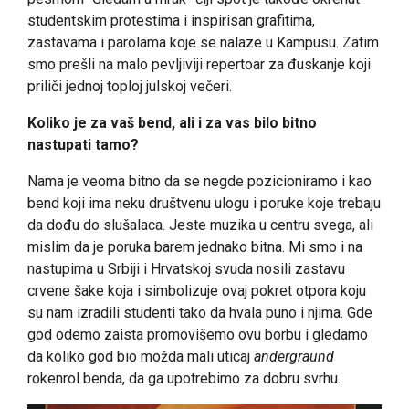
studentskim protestima i inspirisan grafitima,
zastavama i parolama koje se nalaze u Kampusu. Zatim
smo prešli na malo pevljiviji repertoar za đuskanje koji
priliči jednoj toploj julskoj večeri.
Koliko je za vaš bend, ali i za vas bilo bitno
nastupati tamo?
Nama je veoma bitno da se negde pozicioniramo i kao
bend koji ima neku društvenu ulogu i poruke koje trebaju
da dođu do slušalaca. Jeste muzika u centru svega, ali
mislim da je poruka barem jednako bitna. Mi smo i na
nastupima u Srbiji i Hrvatskoj svuda nosili zastavu
crvene šake koja i simbolizuje ovaj pokret otpora koju
su nam izradili studenti tako da hvala puno i njima. Gde
god odemo zaista promovišemo ovu borbu i gledamo
da koliko god bio možda mali uticaj
andergraund
rokenrol benda, da ga upotrebimo za dobru svrhu.