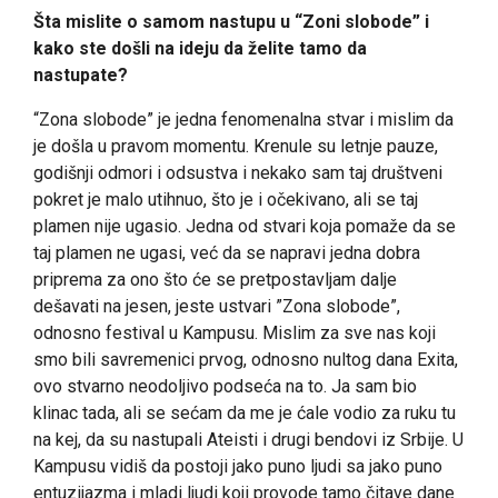
Šta mislite o samom nastupu u “Zoni slobode” i
kako ste došli na ideju da želite tamo da
nastupate?
“Zona slobode” je jedna fenomenalna stvar i mislim da
je došla u pravom momentu. Krenule su letnje pauze,
godišnji odmori i odsustva i nekako sam taj društveni
pokret je malo utihnuo, što je i očekivano, ali se taj
plamen nije ugasio. Jedna od stvari koja pomaže da se
taj plamen ne ugasi, već da se napravi jedna dobra
priprema za ono što će se pretpostavljam dalje
dešavati na jesen, jeste ustvari ”Zona slobode”,
odnosno festival u Kampusu. Mislim za sve nas koji
smo bili savremenici prvog, odnosno nultog dana Exita,
ovo stvarno neodoljivo podseća na to. Ja sam bio
klinac tada, ali se sećam da me je ćale vodio za ruku tu
na kej, da su nastupali Ateisti i drugi bendovi iz Srbije. U
Kampusu vidiš da postoji jako puno ljudi sa jako puno
entuzijazma i mladi ljudi koji provode tamo čitave dane