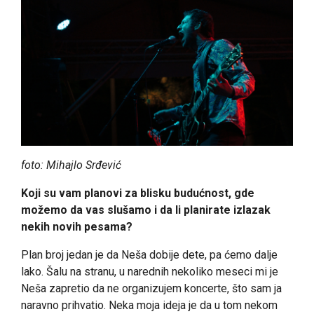
foto:
Mihajlo Srđević
Koji su vam planovi za blisku budućnost, gde
možemo da vas slušamo i da li planirate izlazak
nekih novih pesama?
Plan broj jedan je da Neša dobije dete, pa ćemo dalje
lako. Šalu na stranu, u narednih nekoliko meseci mi je
Neša zapretio da ne organizujem koncerte, što sam ja
naravno prihvatio. Neka moja ideja je da u tom nekom