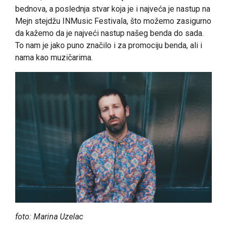
bednova, a poslednja stvar koja je i najveća je nastup na
Mejn stejdžu INMusic Festivala, što možemo zasigurno
da kažemo da je najveći nastup našeg benda do sada.
To nam je jako puno značilo i za promociju benda, ali i
nama kao muzičarima.
foto:
Marina Uzelac