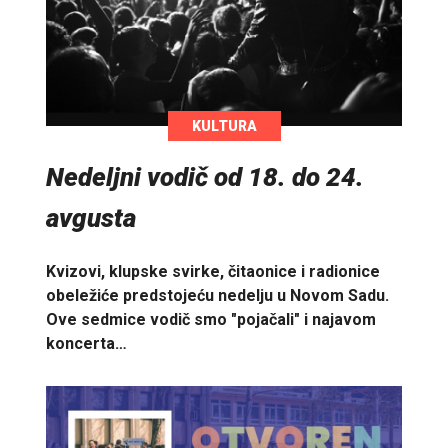
KULTURA
Nedeljni vodič od 18. do 24.
avgusta
Kvizovi, klupske svirke, čitaonice i radionice
obeležiće predstojeću nedelju u Novom Sadu.
Ove sedmice vodič smo "pojačali" i najavom
koncerta…