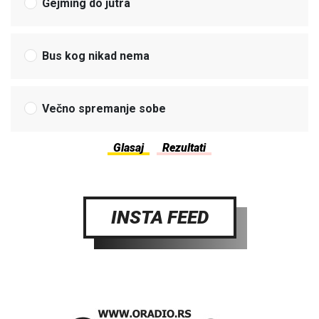
Gejming do jutra
Bus kog nikad nema
Večno spremanje sobe
INSTA FEED