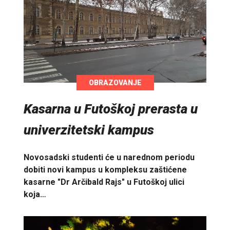
OBRAZOVANJE
Kasarna u Futoškoj prerasta u
univerzitetski kampus
Novosadski studenti će u narednom periodu
dobiti novi kampus u kompleksu zaštićene
kasarne "Dr Arčibald Rajs" u Futoškoj ulici
koja…