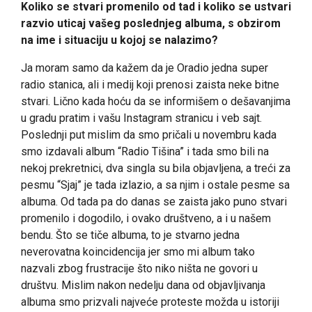
Koliko se stvari promenilo od tad i koliko se ustvari
razvio uticaj vašeg poslednjeg albuma, s obzirom
na ime i situaciju u kojoj se nalazimo?
Ja moram samo da kažem da je Oradio jedna super
radio stanica, ali i medij koji prenosi zaista neke bitne
stvari. Lično kada hoću da se informišem o dešavanjima
u gradu pratim i vašu Instagram stranicu i veb sajt.
Poslednji put mislim da smo pričali u novembru kada
smo izdavali album “Radio Tišina” i tada smo bili na
nekoj prekretnici, dva singla su bila objavljena, a treći za
pesmu “Sjaj” je tada izlazio, a sa njim i ostale pesme sa
albuma. Od tada pa do danas se zaista jako puno stvari
promenilo i dogodilo, i ovako društveno, a i u našem
bendu. Što se tiče albuma, to je stvarno jedna
neverovatna koincidencija jer smo mi album tako
nazvali zbog frustracije što niko ništa ne govori u
društvu. Mislim nakon nedelju dana od objavljivanja
albuma smo prizvali najveće proteste možda u istoriji