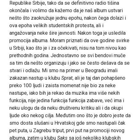
Republike Srbije, tako da se definitivno radio tišina
okončala i volimo da kažemo da je naš album ustvari
nešto što zaokružuje jednu epohu, nakon čega dolazi i
ova epoha velikih studentskih protesta, ali i
angažovanja neke šire javnosti. Nakon toga je usledila
promocija albuma. Moram priznati da ove godine svirke
u Srbiji, kao što je i za očekivati, nisu na tom nivou kao
prethodnih godina. Jednostavno se svi bendovi muče
sa tim da nešto organizuju i jako se često dešava da se
stvari i odlažu. Mi smo na primer u Beogradu imali
zakazan nastup u klubu
Sprat
, ali je taj dan pohapšeno
preko 100 ljudi i zaista momenat nije bio za neke
nastupe, iako bih ja rekao da muzika ima više nekih
funkcija, nije jedina funkcija funkcija zabave, već ima i
neku ulogu da da neku društvenu kritiku ali i da okupi
ljude oko nekog cilja. Međutim ono što je dobro jeste da
smo dosta slušani u Hrvatskoj gde smo nastupali čak
pet puta, u Zagrebu triput, prvi put na promociji novog
albuma, zatim u klubu
Saks
sa još nekoliko klubskih