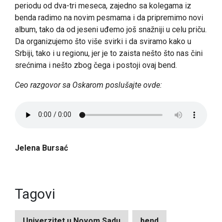
periodu od dva-tri meseca, zajedno sa kolegama iz
benda radimo na novim pesmama i da pripremimo novi
album, tako da od jeseni uđemo još snažniji u celu priču.
Da organizujemo što više svirki i da sviramo kako u
Srbiji, tako i u regionu, jer je to zaista nešto što nas čini
srećnima i nešto zbog čega i postoji ovaj bend.
Ceo razgovor sa Oskarom poslušajte ovde:
Jelena Bursać
Tagovi
Univerzitet u Novom Sadu
bend