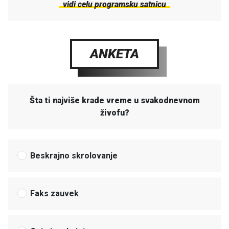
vidi celu programsku satnicu
ANKETA
Šta ti najviše krade vreme u svakodnevnom
živofu?
Beskrajno skrolovanje
Faks zauvek