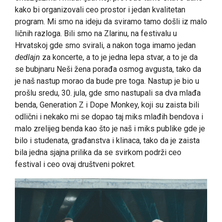
kako bi organizovali ceo prostor i jedan kvalitetan
program. Mi smo na ideju da sviramo tamo došli iz malo
ličnih razloga. Bili smo na Zlarinu, na festivalu u
Hrvatskoj gde smo svirali, a nakon toga imamo jedan
dedlajn
za koncerte, a to je jedna lepa stvar, a to je da
se bubjnaru Neši žena porađa osmog avgusta, tako da
je naš nastup morao da bude pre toga. Nastup je bio u
prošlu sredu, 30. jula, gde smo nastupali sa dva mlađa
benda, Generation Z i Dope Monkey, koji su zaista bili
odlični i nekako mi se dopao taj miks mlađih bendova i
malo zrelijeg benda kao što je naš i miks publike gde je
bilo i studenata, građanstva i klinaca, tako da je zaista
bila jedna sjajna prilika da se svirkom podrži ceo
festival i ceo ovaj društveni pokret.