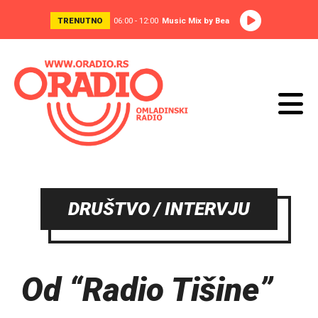
TRENUTNO
06:00 - 12:00
Music Mix by Bea
DRUŠTVO / INTERVJU
Od “Radio Tišine”