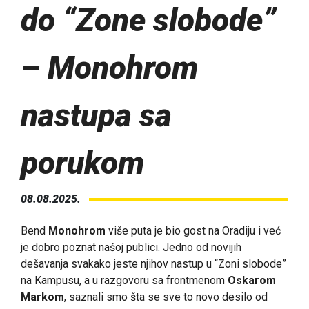
do “Zone slobode”
– Monohrom
nastupa sa
porukom
08.08.2025.
Bend
Monohrom
više puta je bio gost na Oradiju i već
je dobro poznat našoj publici. Jedno od novijih
dešavanja svakako jeste njihov nastup u “Zoni slobode”
na Kampusu, a u razgovoru sa frontmenom
Oskarom
Markom
, saznali smo šta se sve to novo desilo od