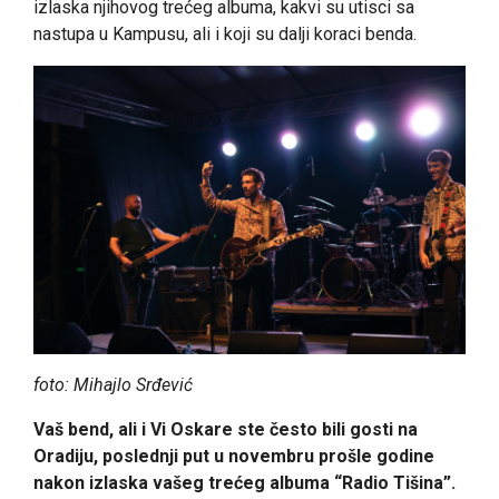
izlaska njihovog trećeg albuma, kakvi su utisci sa
nastupa u Kampusu, ali i koji su dalji koraci benda.
foto:
Mihajlo Srđević
Vaš bend, ali i Vi Oskare ste često bili gosti na
Oradiju, poslednji put u novembru prošle godine
nakon izlaska vašeg trećeg albuma “Radio Tišina”.