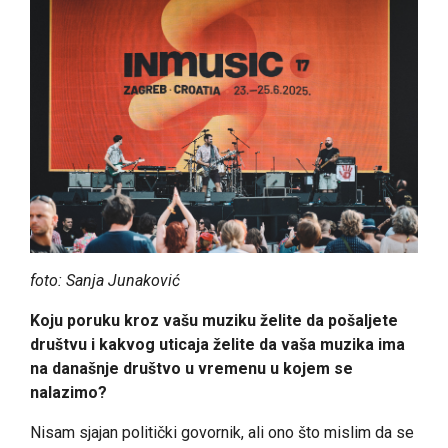
foto:
Sanja Junaković
Koju poruku kroz vašu muziku želite da pošaljete
društvu i kakvog uticaja želite da vaša muzika ima
na današnje društvo u vremenu u kojem se
nalazimo?
Nisam sjajan politički govornik, ali ono što mislim da se