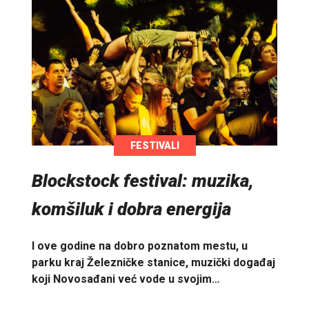
FESTIVALI
Blockstock festival: muzika,
komšiluk i dobra energija
I ove godine na dobro poznatom mestu, u
parku kraj Železničke stanice, muzički događaj
koji Novosađani već vode u svojim…