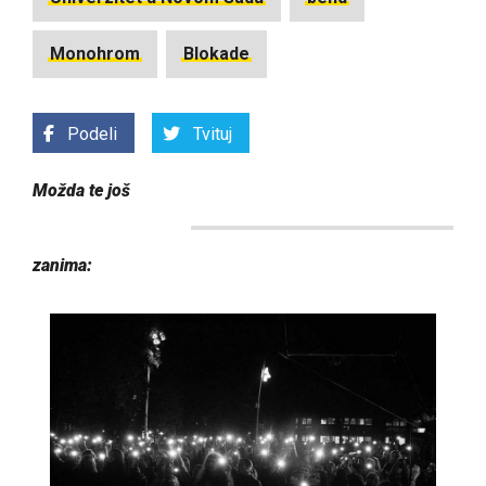
Monohrom
Blokade
Podeli
Tvituj
Možda te još
zanima: