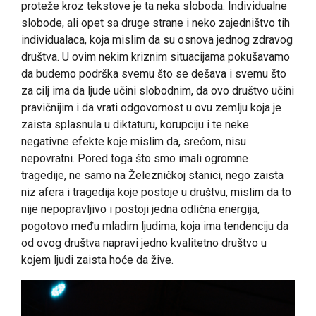
proteže kroz tekstove je ta neka sloboda. Individualne
slobode, ali opet sa druge strane i neko zajedništvo tih
individualaca, koja mislim da su osnova jednog zdravog
društva. U ovim nekim kriznim situacijama pokušavamo
da budemo podrška svemu što se dešava i svemu što
za cilj ima da ljude učini slobodnim, da ovo društvo učini
pravičnijim i da vrati odgovornost u ovu zemlju koja je
zaista splasnula u diktaturu, korupciju i te neke
negativne efekte koje mislim da, srećom, nisu
nepovratni. Pored toga što smo imali ogromne
tragedije, ne samo na Železničkoj stanici, nego zaista
niz afera i tragedija koje postoje u društvu, mislim da to
nije nepopravljivo i postoji jedna odlična energija,
pogotovo među mladim ljudima, koja ima tendenciju da
od ovog društva napravi jedno kvalitetno društvo u
kojem ljudi zaista hoće da žive.