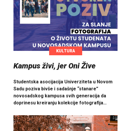
KULTURA
Kampus živi, jer Oni Žive
Studentska asocijacija Univerziteta u Novom
Sadu poziva bivše i sadašnje “stanare”
novosadskog kampusa svih generacija da
doprinesu kreiranju kolekcije fotografija…