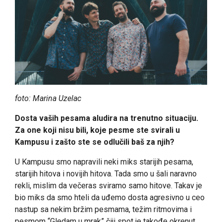
foto:
Marina Uzelac
Dosta vaših pesama aludira na trenutno situaciju.
Za one koji nisu bili, koje pesme ste svirali u
Kampusu i zašto ste se odlučili baš za njih?
U Kampusu smo napravili neki miks starijih pesama,
starijih hitova i novijih hitova. Tada smo u šali naravno
rekli, mislim da večeras sviramo samo hitove. Takav je
bio miks da smo hteli da uđemo dosta agresivno u ceo
nastup sa nekim bržim pesmama, težim ritmovima i
pesmom “Gledam u mrak” čiji spot je takođe okrenut