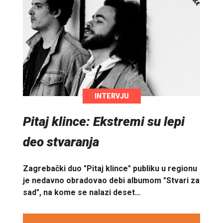
INTERVJU
Pitaj klince: Ekstremi su lepi
deo stvaranja
Zagrebački duo "Pitaj klince" publiku u regionu
je nedavno obradovao debi albumom "Stvari za
sad", na kome se nalazi deset…