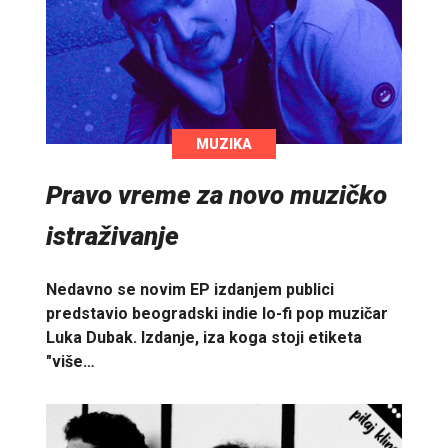
MUZIKA
Pravo vreme za novo muzičko
istraživanje
Nedavno se novim EP izdanjem publici
predstavio beogradski indie lo-fi pop muzičar
Luka Dubak. Izdanje, iza koga stoji etiketa
"više…