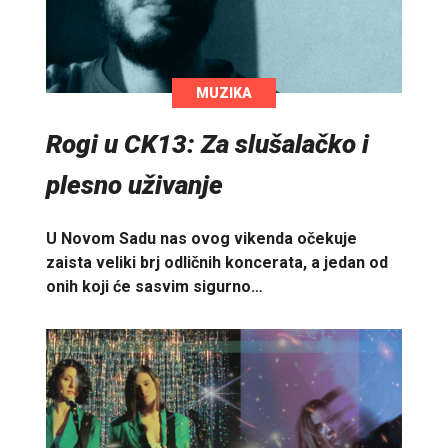
MUZIKA
Rogi u CK13: Za slušalačko i
plesno uživanje
U Novom Sadu nas ovog vikenda očekuje
zaista veliki brj odličnih koncerata, a jedan od
onih koji će sasvim sigurno…