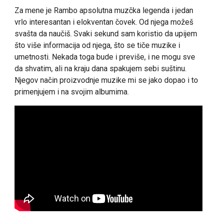
Za mene je Rambo apsolutna muzčka legenda i jedan
vrlo interesantan i elokventan čovek. Od njega možeš
svašta da naučiš. Svaki sekund sam koristio da upijem
što više informacija od njega, što se tiče muzike i
umetnosti. Nekada toga bude i previše, i ne mogu sve
da shvatim, ali na kraju dana spakujem sebi suštinu.
Njegov način proizvodnje muzike mi se jako dopao i to
primenjujem i na svojim albumima.