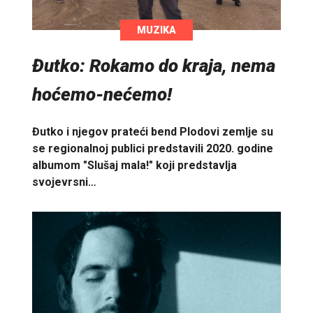
MUZIKA
Đutko: Rokamo do kraja, nema
hoćemo-nećemo!
Đutko i njegov prateći bend Plodovi zemlje su
se regionalnoj publici predstavili 2020. godine
albumom "Slušaj mala!" koji predstavlja
svojevrsni…