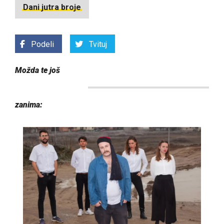
Dani jutra broje
Podeli
Tvituj
Možda te još
zanima: