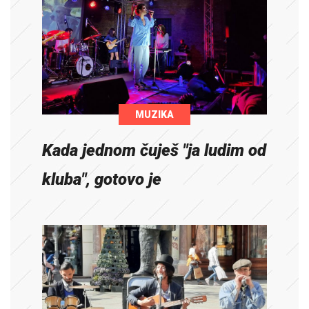
MUZIKA
Kada jednom čuješ "ja ludim od
kluba", gotovo je