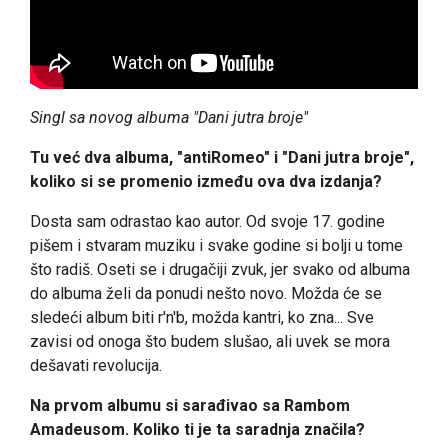
Singl sa novog albuma "Dani jutra broje"
Tu već dva albuma, "antiRomeo" i "Dani jutra broje",
koliko si se promenio između ova dva izdanja?
Dosta sam odrastao kao autor. Od svoje 17. godine
pišem i stvaram muziku i svake godine si bolji u tome
što radiš. Oseti se i drugačiji zvuk, jer svako od albuma
do albuma želi da ponudi nešto novo. Možda će se
sledeći album biti r'n'b, možda kantri, ko zna... Sve
zavisi od onoga što budem slušao, ali uvek se mora
dešavati revolucija.
Na prvom albumu si sarađivao sa Rambom
Amadeusom. Koliko ti je ta saradnja značila?