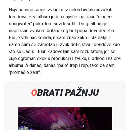
Najviše inspiracije izvlačim iz nekih bivših muzičkih
trendova. Prvi album je bio najviše inpirisan "singer-
songwriter" pokretom šezdesetih. Drugi album je
inspirisan zvukom britanskog brit popa devedesetih.
Bio je vrhunac kovida, nisam znao kako i šta dalje i
samo sam se zamotao u zvuk detinjstva i bendove kao
što su Oasis i Blur. Zadovoljan sam rezultatom, jer se
čuje ogroman skok u produkciji i zvuku, u odnosu na prvi
albuma. A danas, danas "pale" trep i rep, tako da sam
"promašio žanr".
OBRATI PAŽNJU