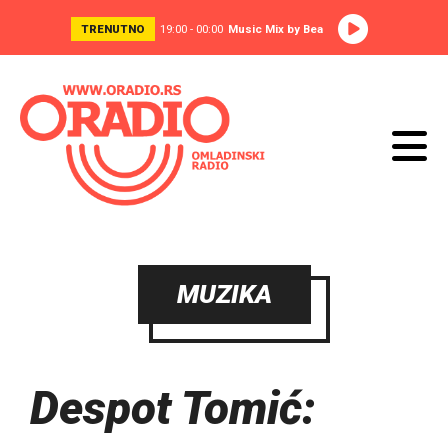
TRENUTNO
19:00 - 00:00
Music Mix by Bea
MUZIKA
Despot Tomić: