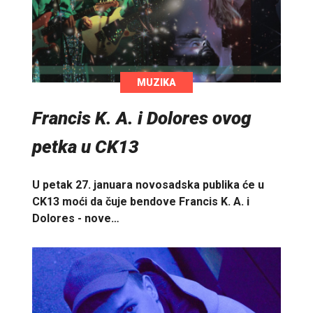
MUZIKA
Francis K. A. i Dolores ovog
petka u CK13
U petak 27. januara novosadska publika će u
CK13 moći da čuje bendove Francis K. A. i
Dolores - nove…