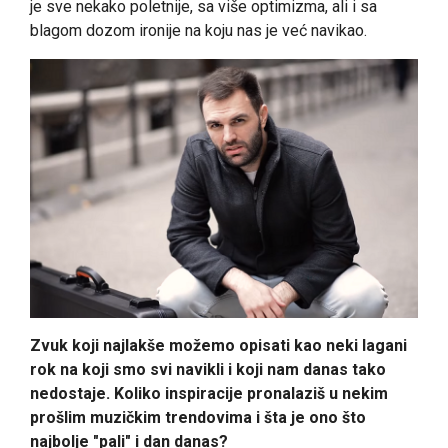
je sve nekako poletnije, sa više optimizma, ali i sa
blagom dozom ironije na koju nas je već navikao.
Zvuk koji najlakše možemo opisati kao neki lagani
rok na koji smo svi navikli i koji nam danas tako
nedostaje. Koliko inspiracije pronalaziš u nekim
prošlim muzičkim trendovima i šta je ono što
najbolje "pali" i dan danas?