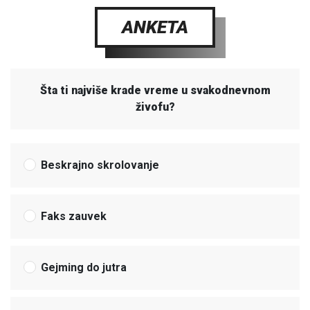
ANKETA
Šta ti najviše krade vreme u svakodnevnom
živofu?
Beskrajno skrolovanje
Faks zauvek
Gejming do jutra