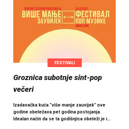
FESTIVALI
Groznica subotnje sint-pop
večeri
Izadavačka kuća "više manje zauvijek" ove
godine obeležava pet godina postojanja.
Idealan način da se ta godišnjica obeleži je i…