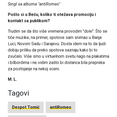
Singl sa albuma "antiRomeo"
Pošto si u Beču, koliko ti otežava promociju i
kontakt sa publikom?
Trudim se da što više vremena provodim "dole". Što se
tiče muzike, na primer, spotove sam snimao u Banja
Luci, Novom Sadu i Sarajevu. Dosta idem na to da ljudi
dobiju priliku da preko spotova saznaju kako bi to
zvučalo. Više smo u virtuelnom svetu nago na plakatima
i bilbordima i ne vidim zašto bi distanca bila prepreka
za postojanje na nekoj sceni.
M. L.
Tagovi
Despot Tomić
antiRomeo