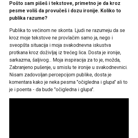
Pošto sam pišeš i tekstove, primetno je da kroz
pesme voliš da provučeš i dozu ironije. Koliko to
publika razume?
Publika to većinom ne skonta. Ljudi ne razumeju da se
kroz moje tekstove ne provlačim samo ja, nego i
sveopšta situacija i moja svakodnevna iskustva
protkana kroz doživljaj iz trećeg lica. Dosta je ironije,
sarkazma, šaljivog... Moja inspiracija za to je, možda,
Zabranjeno pušenje, u smislu te ironije u svakodnevnici.
Nisam zadovoljan percepcijom publike, dosta je
komentara kako je neka pesma "očigledna i glupa" ali to
je i poenta - da bude "očigledna i glupa".