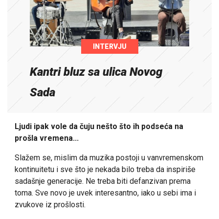
INTERVJU
Kantri bluz sa ulica Novog
Sada
Ljudi ipak vole da čuju nešto što ih podseća na
prošla vremena...
Slažem se, mislim da muzika postoji u vanvremenskom
kontinuitetu i sve što je nekada bilo treba da inspiriše
sadašnje generacije. Ne treba biti defanzivan prema
toma. Sve novo je uvek interesantno, iako u sebi ima i
zvukove iz prošlosti.