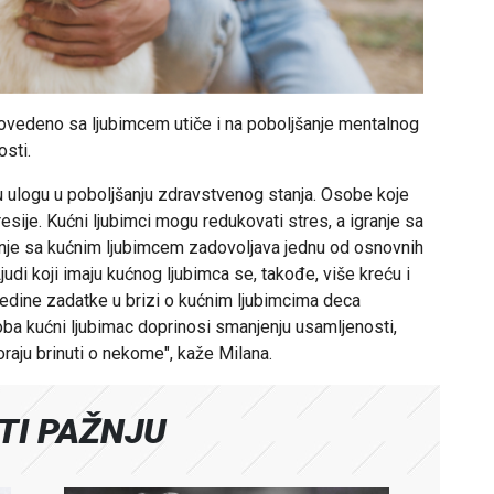
vedeno sa ljubimcem utiče i na poboljšanje mentalnog
osti.
 ulogu u poboljšanju zdravstvenog stanja. Osobe koje
sije. Kućni ljubimci mogu redukovati stres, a igranje sa
nje sa kućnim ljubimcem zadovoljava jednu od osnovnih
judi koji imaju kućnog ljubimca se, takođe, više kreću i
jedine zadatke u brizi o kućnim ljubimcima deca
soba kućni ljubimac doprinosi smanjenju usamljenosti,
raju brinuti o nekome", kaže Milana.
ATI PAŽNJU