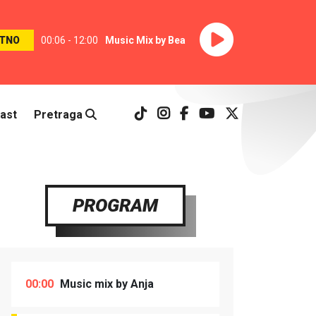
TNO
00:06 - 12:00
Music Mix by Bea
ast
Pretraga
PROGRAM
00:00
Music mix by Anja