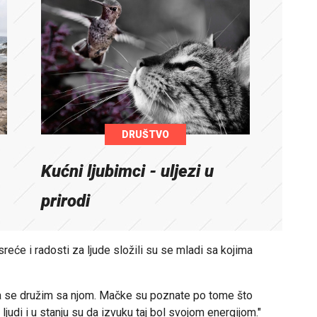
DRUŠTVO
Kućni ljubimci - uljezi u
prirodi
sreće i radosti za ljude složili su se mladi sa kojima
a se družim sa njom. Mačke su poznate po tome što
judi i u stanju su da izvuku taj bol svojom energijom."