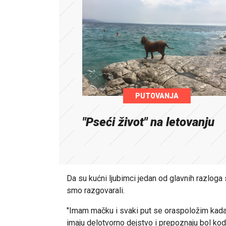
PUTOVANJA
"Pseći život" na letovanju
Da su kućni ljubimci jedan od glavnih razloga 
smo razgovarali.
"Imam mačku i svaki put se oraspoložim kad
imaju delotvorno dejstvo i prepoznaju bol kod l