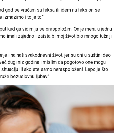
kad god se vraćam sa faksa ili idem na faks on se
 izmazimo i to je to."
t kad ga vidim ja se oraspoložim. On je meni, u jednu
 smo imali zajedno i zaista bi moj život bio mnogo tužniji
je i na naš svakodnevni život, jer su oni u suštini deo
 već dugi niz godina i mislim da pogotovo one mogu
situaciju ili ako ste samo neraspoloženi. Lepo je što
ruže bezuslovnu ljubav."