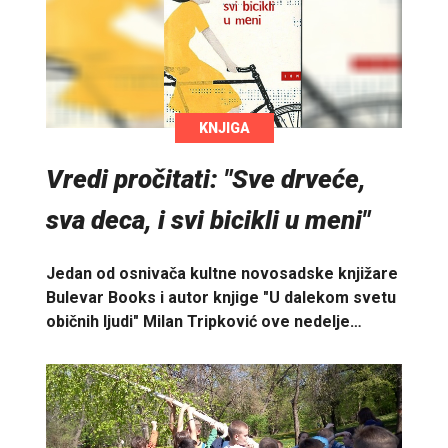
KNJIGA
Vredi pročitati: "Sve drveće,
sva deca, i svi bicikli u meni"
Jedan od osnivača kultne novosadske knjižare
Bulevar Books i autor knjige "U dalekom svetu
običnih ljudi" Milan Tripković ove nedelje…