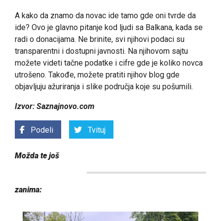
A kako da znamo da novac ide tamo gde oni tvrde da
ide? Ovo je glavno pitanje kod ljudi sa Balkana, kada se
radi o donacijama. Ne brinite, svi njihovi podaci su
transparentni i dostupni javnosti. Na njihovom sajtu
možete videti tačne podatke i cifre gde je koliko novca
utrošeno. Takođe, možete pratiti njihov blog gde
objavljuju ažuriranja i slike područja koje su pošumili.
Izvor: Saznajnovo.com
Podeli
Tvituj
Možda te još
zanima: