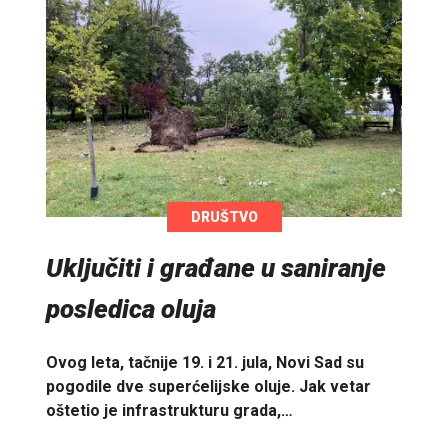
DRUŠTVO
Uključiti i građane u saniranje
posledica oluja
Ovog leta, tačnije 19. i 21. jula, Novi Sad su
pogodile dve superćelijske oluje. Jak vetar
oštetio je infrastrukturu grada,…