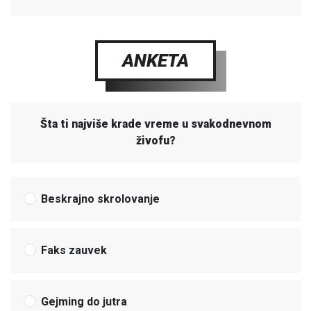
ANKETA
Šta ti najviše krade vreme u svakodnevnom
živofu?
Beskrajno skrolovanje
Faks zauvek
Gejming do jutra