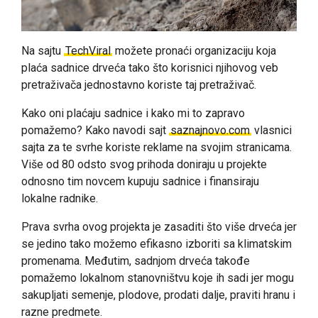
Na sajtu
TechViral
možete pronaći organizaciju koja
plaća sadnice drveća tako što korisnici njihovog veb
pretraživača jednostavno koriste taj pretraživač.
Kako oni plaćaju sadnice i kako mi to zapravo
pomažemo? Kako navodi sajt
saznajnovo.com
vlasnici
sajta za te svrhe koriste reklame na svojim stranicama.
Više od 80 odsto svog prihoda doniraju u projekte
odnosno tim novcem kupuju sadnice i finansiraju
lokalne radnike.
Prava svrha ovog projekta je zasaditi što više drveća jer
se jedino tako možemo efikasno izboriti sa klimatskim
promenama. Međutim, sadnjom drveća takođe
pomažemo lokalnom stanovništvu koje ih sadi jer mogu
sakupljati semenje, plodove, prodati dalje, praviti hranu i
razne predmete.