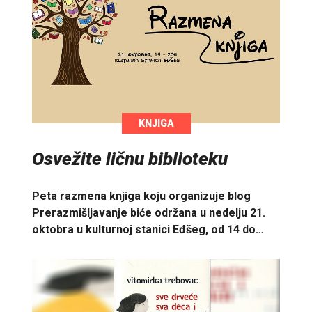
KNJIGA
Osvežite ličnu biblioteku
Peta razmena knjiga koju organizuje blog
Prerazmišljavanje biće održana u nedelju 21.
oktobra u kulturnoj stanici Eđšeg, od 14 do…