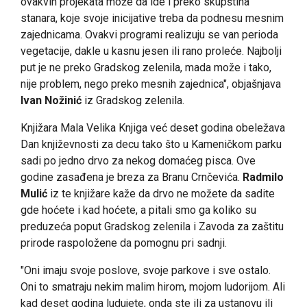
ovakvih projekata može da ide i preko skupština
stanara, koje svoje inicijative treba da podnesu mesnim
zajednicama. Ovakvi programi realizuju se van perioda
vegetacije, dakle u kasnu jesen ili rano proleće. Najbolji
put je ne preko Gradskog zelenila, mada može i tako,
nije problem, nego preko mesnih zajednica", objašnjava
Ivan Nožinić
iz Gradskog zelenila.
Knjižara Mala Velika Knjiga već deset godina obeležava
Dan književnosti za decu tako što u Kameničkom parku
sadi po jedno drvo za nekog domaćeg pisca. Ove
godine zasađena je breza za Branu Crnčevića.
Radmilo
Mulić
iz te knjižare kaže da drvo ne možete da sadite
gde hoćete i kad hoćete, a pitali smo ga koliko su
preduzeća poput Gradskog zelenila i Zavoda za zaštitu
prirode raspoložene da pomognu pri sadnji.
"Oni imaju svoje poslove, svoje parkove i sve ostalo.
Oni to smatraju nekim malim hirom, mojom ludorijom. Ali
kad deset godina ludujete, onda ste ili za ustanovu ili