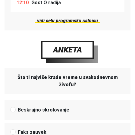
12:10
Gost O radija
vidi celu programsku satnicu
ANKETA
Šta ti najviše krade vreme u svakodnevnom
živofu?
Beskrajno skrolovanje
Faks zauvek