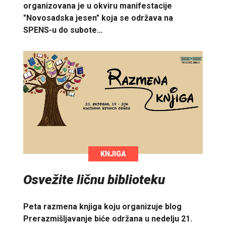
organizovana je u okviru manifestacije
"Novosadska jesen" koja se održava na
SPENS-u do subote…
KNJIGA
Osvežite ličnu biblioteku
Peta razmena knjiga koju organizuje blog
Prerazmišljavanje biće održana u nedelju 21.