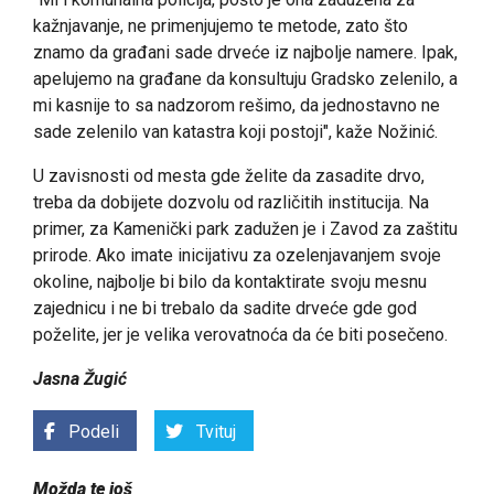
kažnjavanje, ne primenjujemo te metode, zato što
znamo da građani sade drveće iz najbolje namere. Ipak,
apelujemo na građane da konsultuju Gradsko zelenilo, a
mi kasnije to sa nadzorom rešimo, da jednostavno ne
sade zelenilo van katastra koji postoji", kaže Nožinić.
U zavisnosti od mesta gde želite da zasadite drvo,
treba da dobijete dozvolu od različitih institucija. Na
primer, za Kamenički park zadužen je i Zavod za zaštitu
prirode. Ako imate inicijativu za ozelenjavanjem svoje
okoline, najbolje bi bilo da kontaktirate svoju mesnu
zajednicu i ne bi trebalo da sadite drveće gde god
poželite, jer je velika verovatnoća da će biti posečeno.
Jasna Žugić
Podeli
Tvituj
Možda te još