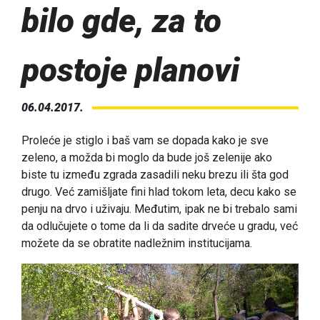
bilo gde, za to
postoje planovi
06.04.2017.
Proleće je stiglo i baš vam se dopada kako je sve
zeleno, a možda bi moglo da bude još zelenije ako
biste tu između zgrada zasadili neku brezu ili šta god
drugo. Već zamišljate fini hlad tokom leta, decu kako se
penju na drvo i uživaju. Međutim, ipak ne bi trebalo sami
da odlučujete o tome da li da sadite drveće u gradu, već
možete da se obratite nadležnim institucijama.