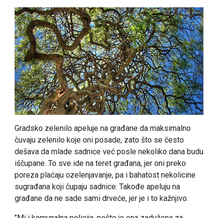
Gradsko zelenilo apeluje na građane da maksimalno
čuvaju zelenilo koje oni posade, zato što se često
dešava da mlade sadnice već posle nekoliko dana budu
iščupane. To sve ide na teret građana, jer oni preko
poreza plaćaju ozelenjavanje, pa i bahatost nekolicine
sugrađana koji čupaju sadnice. Takođe apeluju na
građane da ne sade sami drveće, jer je i to kažnjivo.
"Mi i komunalna policija, pošto je ona zadužena za