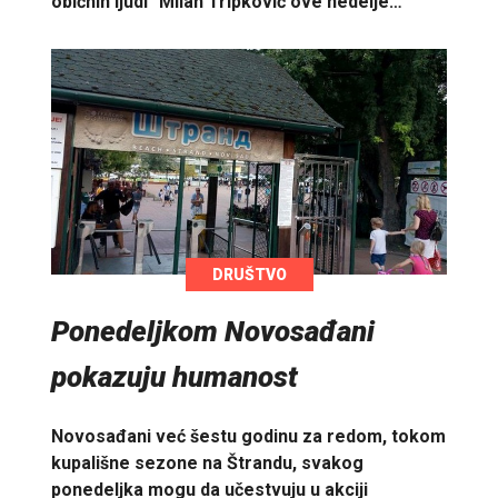
običnih ljudi" Milan Tripković ove nedelje…
DRUŠTVO
Ponedeljkom Novosađani
pokazuju humanost
Novosađani već šestu godinu za redom, tokom
kupališne sezone na Štrandu, svakog
ponedeljka mogu da učestvuju u akciji