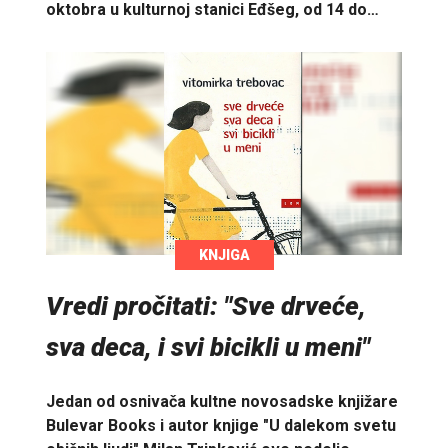
oktobra u kulturnoj stanici Eđšeg, od 14 do…
KNJIGA
Vredi pročitati: "Sve drveće,
sva deca, i svi bicikli u meni"
Jedan od osnivača kultne novosadske knjižare
Bulevar Books i autor knjige "U dalekom svetu