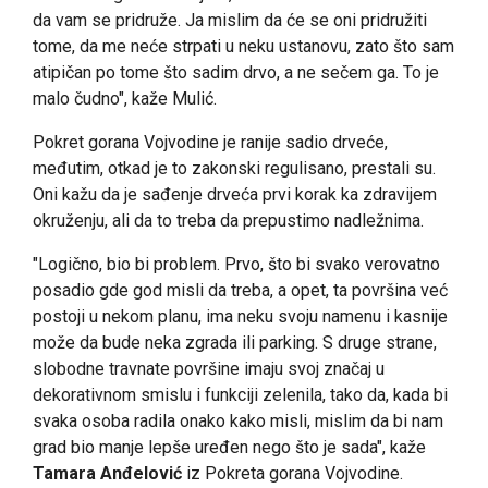
da vam se pridruže. Ja mislim da će se oni pridružiti
tome, da me neće strpati u neku ustanovu, zato što sam
atipičan po tome što sadim drvo, a ne sečem ga. To je
malo čudno", kaže Mulić.
Pokret gorana Vojvodine je ranije sadio drveće,
međutim, otkad je to zakonski regulisano, prestali su.
Oni kažu da je sađenje drveća prvi korak ka zdravijem
okruženju, ali da to treba da prepustimo nadležnima.
"Logično, bio bi problem. Prvo, što bi svako verovatno
posadio gde god misli da treba, a opet, ta površina već
postoji u nekom planu, ima neku svoju namenu i kasnije
može da bude neka zgrada ili parking. S druge strane,
slobodne travnate površine imaju svoj značaj u
dekorativnom smislu i funkciji zelenila, tako da, kada bi
svaka osoba radila onako kako misli, mislim da bi nam
grad bio manje lepše uređen nego što je sada", kaže
Tamara Anđelović
iz Pokreta gorana Vojvodine.