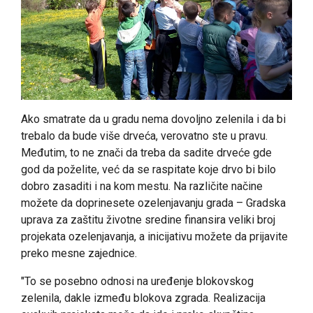
Ako smatrate da u gradu nema dovoljno zelenila i da bi
trebalo da bude više drveća, verovatno ste u pravu.
Međutim, to ne znači da treba da sadite drveće gde
god da poželite, već da se raspitate koje drvo bi bilo
dobro zasaditi i na kom mestu. Na različite načine
možete da doprinesete ozelenjavanju grada – Gradska
uprava za zaštitu životne sredine finansira veliki broj
projekata ozelenjavanja, a inicijativu možete da prijavite
preko mesne zajednice.
"To se posebno odnosi na uređenje blokovskog
zelenila, dakle između blokova zgrada. Realizacija