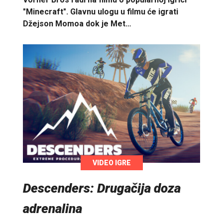
"Minecraft". Glavnu ulogu u filmu će igrati
Džejson Momoa dok je Met…
VIDEO IGRE
Descenders: Drugačija doza
adrenalina