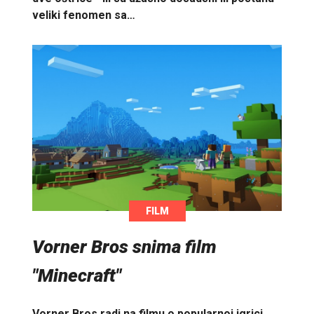
veliki fenomen sa…
FILM
Vorner Bros snima film
"Minecraft"
Vorner Bros radi na filmu o popularnoj igrici