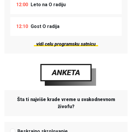
12:00
Leto na O radiju
12:10
Gost O radija
vidi celu programsku satnicu
ANKETA
Šta ti najviše krade vreme u svakodnevnom
živofu?
Beskrajno skrolovanje