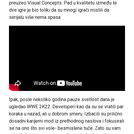
preuzeo Visual Concepts. Pad u kvalitetu između te
dve igre je bio toliki da su mnogi igrači mislili da
serijalu više nema spasa.
Ipak, posle nekoliko godina pauze svetlost dana je
ugledao WWE 2K22. Developeri kao da su se vratili par
koraka u nazad, ali u dobrom smeru. Izbacili su prilično
dosadni karijerni mod iz prethodnog naslova i fokusirali
se na ono što svi vole- besmislene tuče. Zato su vam