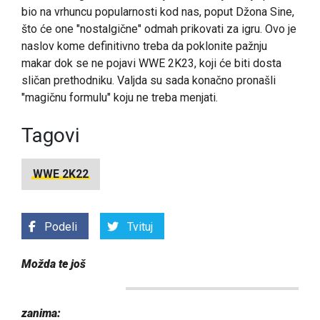
bio na vrhuncu popularnosti kod nas, poput Džona Sine,
što će one "nostalgične" odmah prikovati za igru. Ovo je
naslov kome definitivno treba da poklonite pažnju
makar dok se ne pojavi WWE 2K23, koji će biti dosta
sličan prethodniku. Valjda su sada konačno pronašli
"magičnu formulu" koju ne treba menjati.
Tagovi
WWE 2K22
Podeli
Tvituj
Možda te još
zanima: