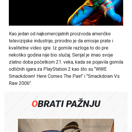
Kao jedan od najkomercijalnih proizvoda američke
televizijske industrije, prirodno je da emisije prate i
kvalitetne video igre. Iz gomile razloga to do pre
nekoliko godina nije bio slučaj. Serijal je imao svoje
zlatno doba početkom 21. veka, kada se pojavila gomila
odličnih igara za PlayStation 2 kao što su "WWE
Smackdown! Here Comes The Pain" i "Smackdown Vs.
Raw 2006".
OBRATI PAŽNJU