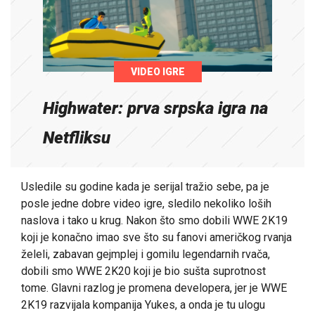
VIDEO IGRE
Highwater: prva srpska igra na
Netfliksu
Usledile su godine kada je serijal tražio sebe, pa je
posle jedne dobre video igre, sledilo nekoliko loših
naslova i tako u krug. Nakon što smo dobili WWE 2K19
koji je konačno imao sve što su fanovi američkog rvanja
želeli, zabavan gejmplej i gomilu legendarnih rvača,
dobili smo WWE 2K20 koji je bio sušta suprotnost
tome. Glavni razlog je promena developera, jer je WWE
2K19 razvijala kompanija Yukes, a onda je tu ulogu