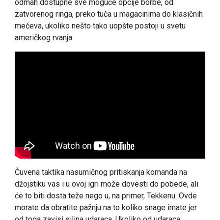
odmah dostupne sve moguće opcije borbe, od
zatvorenog ringa, preko tuča u magacinima do klasičnih
mečeva, ukoliko nešto tako uopšte postoji u svetu
američkog rvanja.
Čuvena taktika nasumičnog pritiskanja komanda na
džojstiku vas i u ovoj igri može dovesti do pobede, ali
će to biti dosta teže nego u, na primer, Tekkenu. Ovde
morate da obratite pažnju na to koliko snage imate jer
od toga zavisi silina udaraca. Ukoliko od udaraca