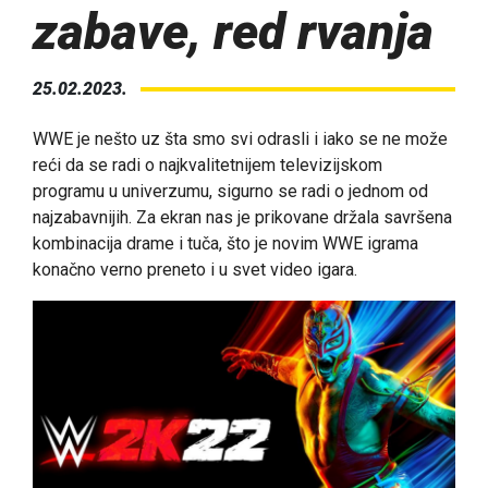
zabave, red rvanja
25.02.2023.
WWE je nešto uz šta smo svi odrasli i iako se ne može
reći da se radi o najkvalitetnijem televizijskom
programu u univerzumu, sigurno se radi o jednom od
najzabavnijih. Za ekran nas je prikovane držala savršena
kombinacija drame i tuča, što je novim WWE igrama
konačno verno preneto i u svet video igara.