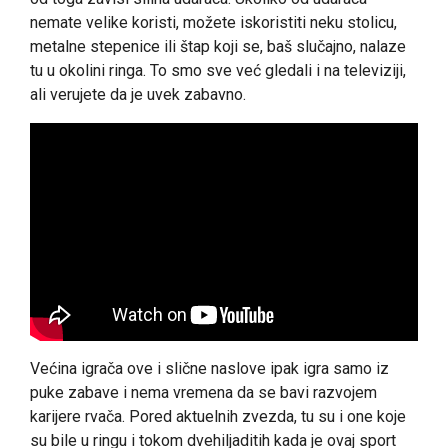
nemate velike koristi, možete iskoristiti neku stolicu,
metalne stepenice ili štap koji se, baš slučajno, nalaze
tu u okolini ringa. To smo sve već gledali i na televiziji,
ali verujete da je uvek zabavno.
Većina igrača ove i slične naslove ipak igra samo iz
puke zabave i nema vremena da se bavi razvojem
karijere rvača. Pored aktuelnih zvezda, tu su i one koje
su bile u ringu i tokom dvehiljaditih kada je ovaj sport