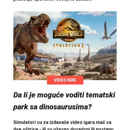
VIDEO IGRE
Da li je moguće voditi tematski
park sa dinosaurusima?
Simulatori su za izdavače video igara mač sa
dve oštrice - ili su užasno dosadsni ili postanu