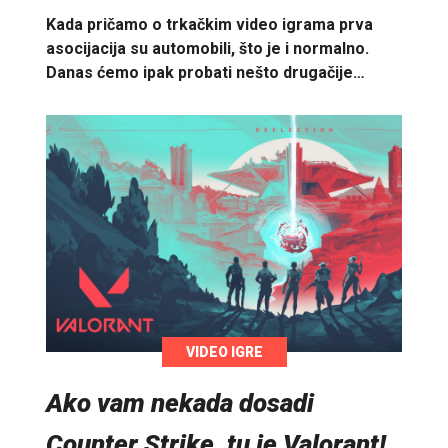
Kada pričamo o trkačkim video igrama prva
asocijacija su automobili, što je i normalno.
Danas ćemo ipak probati nešto drugačije…
VIDEO IGRE
Ako vam nekada dosadi
Counter Strike, tu je Valorant!