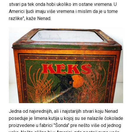
stvari pa tek onda hobi ukoliko im ostane vremena. U
Americi ljudi imaju više vremena i mislim da je u tome
razlike", kaže Nenad.
Jedna od najvrednijih, ali i najstarijih stvari koju Nenad
poseduje je limena kutija u kojoj su se nalazile čokolade
proizvedene u fabrici "Šonda" pre nešto više od jednog