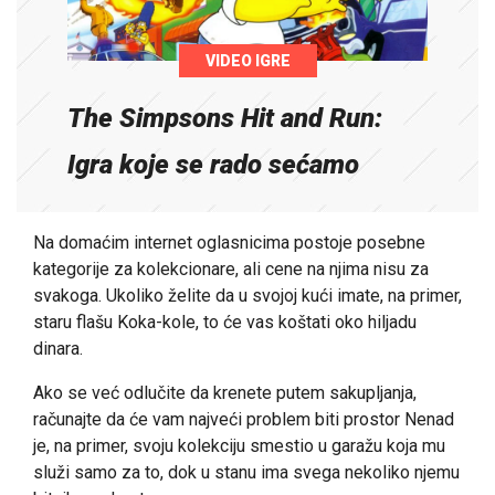
VIDEO IGRE
The Simpsons Hit and Run:
Igra koje se rado sećamo
Na domaćim internet oglasnicima postoje posebne
kategorije za kolekcionare, ali cene na njima nisu za
svakoga. Ukoliko želite da u svojoj kući imate, na primer,
staru flašu Koka-kole, to će vas koštati oko hiljadu
dinara.
Ako se već odlučite da krenete putem sakupljanja,
računajte da će vam najveći problem biti prostor Nenad
je, na primer, svoju kolekciju smestio u garažu koja mu
služi samo za to, dok u stanu ima svega nekoliko njemu