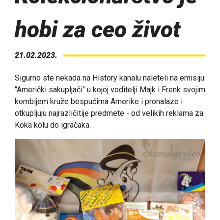
hobi za ceo život
21.02.2023.
Sigurno ste nekada na History kanalu naleteli na emisiju
"Američki sakupljači" u kojoj voditelji Majk i Frenk svojim
kombijem kruže bespućima Amerike i pronalaze i
otkupljuju najrazličitije predmete - od velikih reklama za
Koka kolu do igračaka.