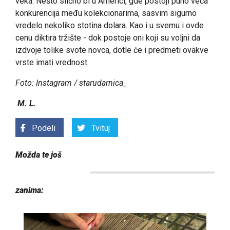
veka. Nešto slično bi u Americi, gde postoji puno veća
konkurencija među kolekcionarima, sasvim sigurno
vredelo nekoliko stotina dolara. Kao i u svemu i ovde
cenu diktira tržište - dok postoje oni koji su voljni da
izdvoje tolike svote novca, dotle će i predmeti ovakve
vrste imati vrednost.
Foto: Instagram / starudarnica_
M. L.
Podeli
Tvituj
Možda te još
zanima: