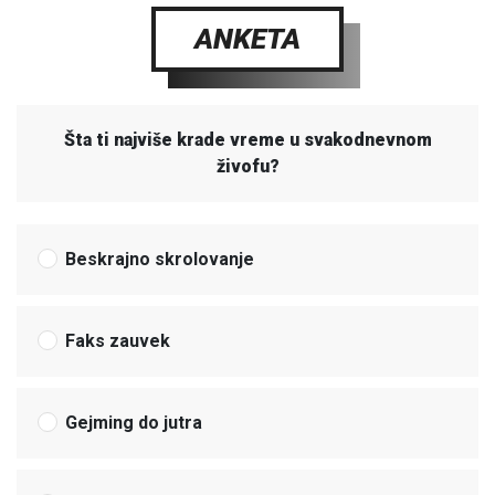
ANKETA
Šta ti najviše krade vreme u svakodnevnom
živofu?
Beskrajno skrolovanje
Faks zauvek
Gejming do jutra