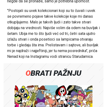
negde da se pronađe, samo je potrebna upornost.
"Postojali su uvek kolekcionari koji su to čuvali i uvek
se povremeno pojave takve kolekcije koje mi danas
otkupljujemo. Malo je takvih ljudi i zato takve stvari
dobijaju na vrednosti. Najviše volim da odem na buvljak i
šetam. Ubija me to što ljudi već od tri, četri sata ujutro
izlažu stvari i onda posetioci sa lampicama otvaraju
torbe i gledaju šta ima. Prelistavam i sajtove, ali buvljak
mi je najdraži i najjeftiniji, jer tu nema posrednika", priča
Nenad koji na Instagramu vodi stranicu Starudarnica.
OBRATI PAŽNJU