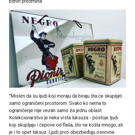
bitnih predmeta.
"Mislim da su ljudi koji moraju da biraju šta će skupljati
samo ograničeni prostorom. Svako ko nema to
ograničenje nije vezan samo za jednu oblast.
Kolekcionarstvo je neka vrsta luksuza - postoje ljudi
koji skupljaju i čepove od flaša, što ne košta mnogo, ali
je i to opet luksuz. Ljudi prvo obezbeđuju osnovne