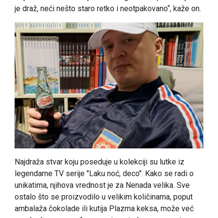
je draž, neći nešto staro retko i neotpakovano“, kaže on.
Najdraža stvar koju poseduje u kolekciji su lutke iz
legendarne TV serije "Laku noć, deco". Kako se radi o
unikatima, njihova vrednost je za Nenada velika. Sve
ostalo što se proizvodilo u velikim količinama, poput
ambalaža čokolade ili kutija Plazma keksa, može već