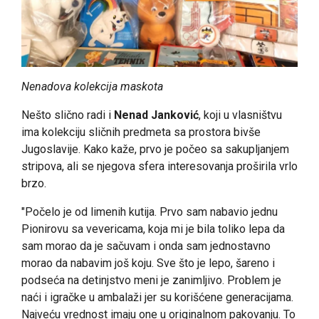
Nenadova kolekcija maskota
Nešto slično radi i
Nenad Janković
, koji u vlasništvu
ima kolekciju sličnih predmeta sa prostora bivše
Jugoslavije. Kako kaže, prvo je počeo sa sakupljanjem
stripova, ali se njegova sfera interesovanja proširila vrlo
brzo.
"Počelo je od limenih kutija. Prvo sam nabavio jednu
Pionirovu sa vevericama, koja mi je bila toliko lepa da
sam morao da je sačuvam i onda sam jednostavno
morao da nabavim još koju. Sve što je lepo, šareno i
podseća na detinjstvo meni je zanimljivo. Problem je
naći i igračke u ambalaži jer su korišćene generacijama.
Najveću vrednost imaju one u originalnom pakovanju. To