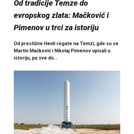
Od tradicije Temze do
evropskog zlata: Mačković i
Pimenov u trci za istoriju
Od prestižne Henli regate na Temzi, gde su se
Martin Mačković i Nikolaj Pimenov upisali u
istoriju, pa sve do…