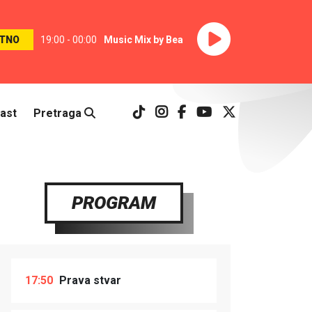
TNO
19:00 - 00:00
Music Mix by Bea
ast
Pretraga
PROGRAM
17:50
Prava stvar