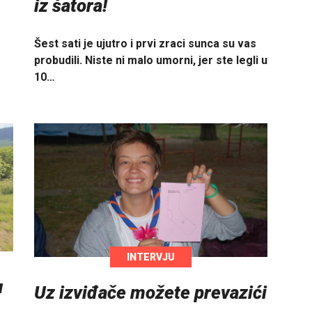
iz šatora!
Šest sati je ujutro i prvi zraci sunca su vas
probudili. Niste ni malo umorni, jer ste legli u
10…
INTERVJU
u
Uz izviđače možete prevazići