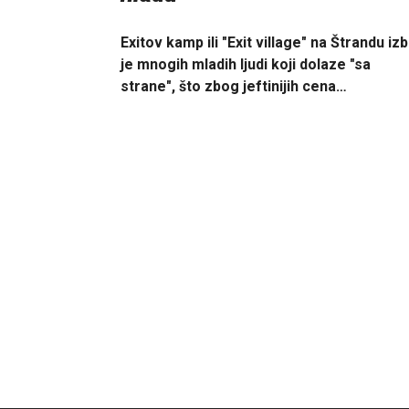
Exitov kamp ili "Exit village" na Štrandu iz
je mnogih mladih ljudi koji dolaze "sa
strane", što zbog jeftinijih cena…