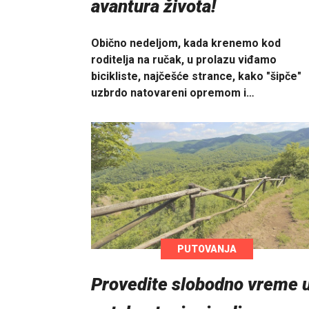
avantura života!
Obično nedeljom, kada krenemo kod
roditelja na ručak, u prolazu viđamo
bicikliste, najčešće strance, kako "šipče"
uzbrdo natovareni opremom i…
PUTOVANJA
Provedite slobodno vreme 