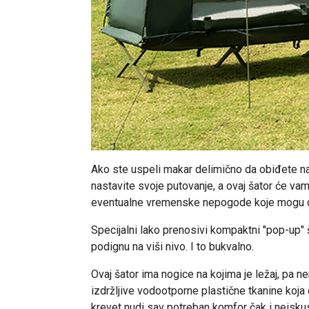
Ako ste uspeli makar delimično da obiđete n
nastavite svoje putovanje, a ovaj šator će va
eventualne vremenske nepogode koje mogu 
Specijalni lako prenosivi kompaktni "pop-up" 
podignu na viši nivo. I to bukvalno.
Ovaj šator ima nogice na kojima je ležaj, pa 
izdržljive vodootporne plastične tkanine koja 
krevet nudi sav potreban komfor čak i neisk