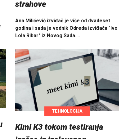
strahove
Ana Milićević izviđač je više od dvadeset
e
godina i sada je vodnik Odreda izviđača "Ivo
Lola Ribar" iz Novog Sada.…
TEHNOLOGIJA
u
Kimi K3 tokom testiranja