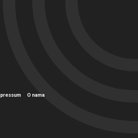
mpressum
O nama