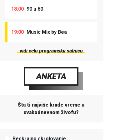
18:00
90 u 60
19:00
Music Mix by Bea
vidi celu programsku satnicu
ANKETA
Šta ti najviše krade vreme u
svakodnevnom živofu?
Beskrajno skrolovanje