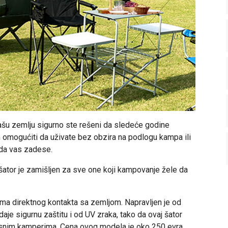
ašu zemlju sigurno ste rešeni da sledeće godine
m omogućiti da uživate bez obzira na podlogu kampa ili
da vas zadese.
šator je zamišljen za sve one koji kampovanje žele da
nema direktnog kontakta sa zemljom. Napravljen je od
daje sigurnu zaštitu i od UV zraka, tako da ovaj šator
usnim kamperima. Cena ovog modela je oko 250 evra.