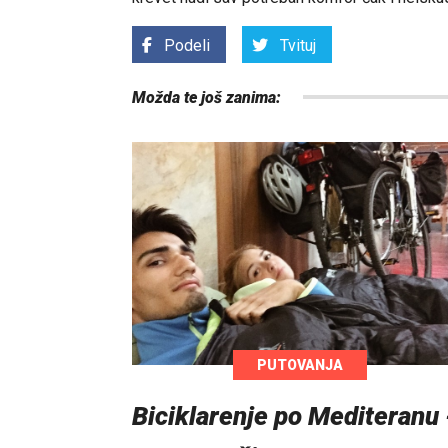
Podeli
Tvituj
Možda te još zanima:
PUTOVANJA
Biciklarenje po Mediteranu 