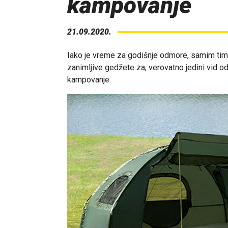
kampovanje
21.09.2020.
Iako je vreme za godišnje odmore, samim tim i 
zanimljive gedžete za, verovatno jedini vid o
kampovanje.