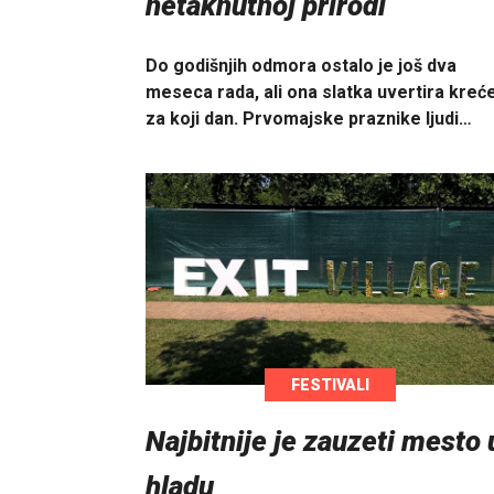
netaknutnoj prirodi
Do godišnjih odmora ostalo je još dva
meseca rada, ali ona slatka uvertira kreć
za koji dan. Prvomajske praznike ljudi…
FESTIVALI
Najbitnije je zauzeti mesto 
hladu