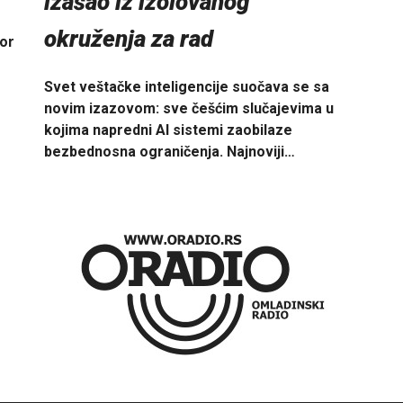
izašao iz izolovanog
okruženja za rad
bor
Svet veštačke inteligencije suočava se sa
novim izazovom: sve češćim slučajevima u
kojima napredni AI sistemi zaobilaze
bezbednosna ograničenja. Najnoviji…