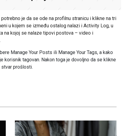
 potrebno je da se ode na profilnu stranicu i klikne na tri
eni u kojem se između ostalog nalazi i Activity Log, u
ta na kojoj se nalaze tipovi postova – video i
.
abere Manage Your Posts ili Manage Your Tags, a kako
a je korisnik tagovan. Nakon toga je dovoljno da se klikne
u stvar prošlosti.