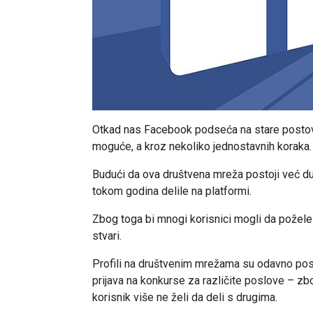
Otkad nas Facebook podseća na stare postove
moguće, a kroz nekoliko jednostavnih koraka.
Budući da ova društvena mreža postoji već dug
tokom godina delile na platformi.
Zbog toga bi mnogi korisnici mogli da požele d
stvari.
Profili na društvenim mrežama su odavno posta
prijava na konkurse za različite poslove – zb
korisnik više ne želi da deli s drugima.