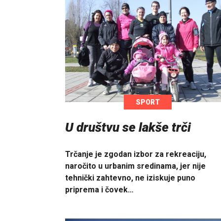
SPORT
U društvu se lakše trči
Trčanje je zgodan izbor za rekreaciju,
naročito u urbanim sredinama, jer nije
tehnički zahtevno, ne iziskuje puno
priprema i čovek…