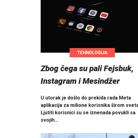
TEHNOLOGIJA
Zbog čega su pali Fejsbuk,
Instagram i Mesindžer
U utorak je došlo do prekida rada Meta
aplikacija za milione korisnika širom sveta
Ljutiti korisnici su se iznenada povukli sa
svojih…