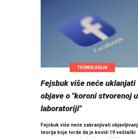
TEHNOLOGIJA
Fejsbuk više neće uklanjati
objave o "koroni stvorenoj u
laboratoriji"
Fejsbuk više neće zabranjivati objavljivan
teorija koje tvrde da je kovid-19 veštački