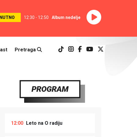
NUTNO
12:30 - 12:50
Album nedelje
ast
Pretraga
PROGRAM
12:00
Leto na O radiju