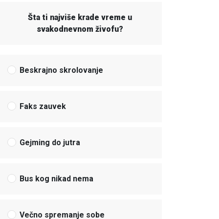
Šta ti najviše krade vreme u
svakodnevnom živofu?
Beskrajno skrolovanje
Faks zauvek
Gejming do jutra
Bus kog nikad nema
Večno spremanje sobe