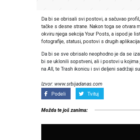
Da bi se obrisali svi postovi, a sačuvao profil,
tačke s desne strane. Nakon toga se otvara m
okviru njega sekcija Your Posts, a ispod je lis
fotografije, statusi, postovi s drugih aplikacija
Da bi se sve obrisalo neophodno je da se iz
bi se uklonili sopstveni, ali i postovi u kojim
na All, te Trash ikonicu i svi deljeni sadržaji s
Izvor: www.srbijadanas.com
Podeli
Tvituj
Možda te još zanima: