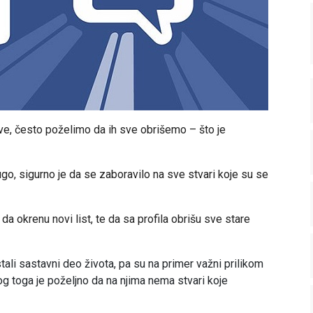
, često poželimo da ih sve obrišemo – što je
o, sigurno je da se zaboravilo na sve stvari koje su se
a okrenu novi list, te da sa profila obrišu sve stare
li sastavni deo života, pa su na primer važni prilikom
og toga je poželjno da na njima nema stvari koje