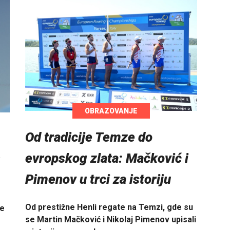
OBRAZOVANJE
Od tradicije Temze do
evropskog zlata: Mačković i
Pimenov u trci za istoriju
Od prestižne Henli regate na Temzi, gde su
je
se Martin Mačković i Nikolaj Pimenov upisali