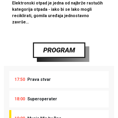
Elektronski otpad je jedna od najbrže rastućih
kategorija otpada - iako bi se lako mogli
reciklirati, gomila uređaja jednostavno
završe…
PROGRAM
17:50
Prava stvar
18:00
Superoperater