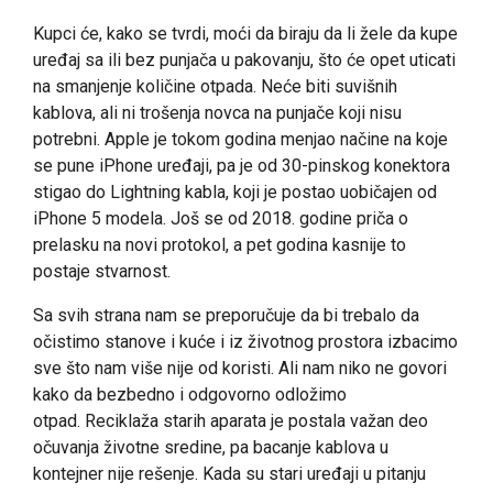
Kupci će, kako se tvrdi, moći da biraju da li žele da kupe
uređaj sa ili bez punjača u pakovanju, što će opet uticati
na smanjenje količine otpada. Neće biti suvišnih
kablova, ali ni trošenja novca na punjače koji nisu
potrebni. Apple je tokom godina menjao načine na koje
se pune iPhone uređaji, pa je od 30-pinskog konektora
stigao do Lightning kabla, koji je postao uobičajen od
iPhone 5 modela. Još se od 2018. godine priča o
prelasku na novi protokol, a pet godina kasnije to
postaje stvarnost.
Sa svih strana nam se preporučuje da bi trebalo da
očistimo stanove i kuće i iz životnog prostora izbacimo
sve što nam više nije od koristi. Ali nam niko ne govori
kako da bezbedno i odgovorno odložimo
otpad. Reciklaža starih aparata je postala važan deo
očuvanja životne sredine, pa bacanje kablova u
kontejner nije rešenje. Kada su stari uređaji u pitanju