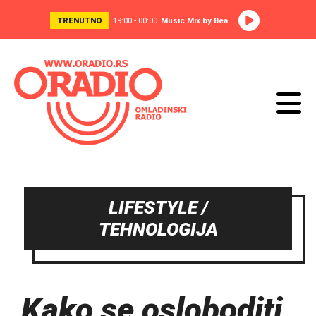
TRENUTNO
19:00 - 00:00
Music Mix by Bea
LIFESTYLE /
TEHNOLOGIJA
Kako se osloboditi