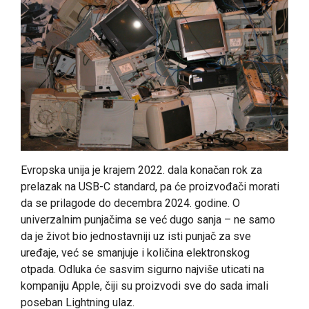
Evropska unija je krajem 2022. dala konačan rok za
prelazak na USB-C standard, pa će proizvođači morati
da se prilagode do decembra 2024. godine. O
univerzalnim punjačima se već dugo sanja – ne samo
da je život bio jednostavniji uz isti punjač za sve
uređaje, već se smanjuje i količina elektronskog
otpada. Odluka će sasvim sigurno najviše uticati na
kompaniju Apple, čiji su proizvodi sve do sada imali
poseban Lightning ulaz.