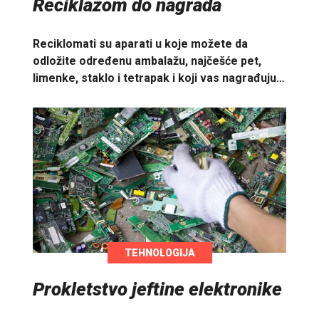
Reciklažom do nagrada
Reciklomati su aparati u koje možete da
odložite određenu ambalažu, najčešće pet,
limenke, staklo i tetrapak i koji vas nagrađuju…
TEHNOLOGIJA
Prokletstvo jeftine elektronike