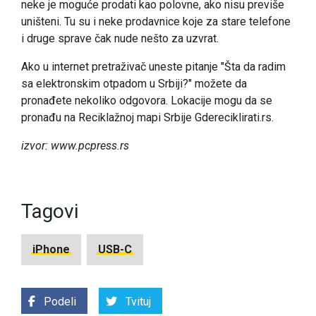
neke je moguće prodati kao polovne, ako nisu previše
uništeni. Tu su i neke prodavnice koje za stare telefone
i druge sprave čak nude nešto za uzvrat.
Ako u internet pretraživač uneste pitanje "Šta da radim
sa elektronskim otpadom u Srbiji?" možete da
pronađete nekoliko odgovora. Lokacije mogu da se
pronađu na Reciklažnoj mapi Srbije Gdereciklirati.rs.
izvor: www.pcpress.rs
Tagovi
iPhone
USB-C
Podeli
Tvituj