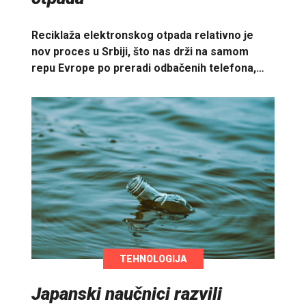
Reciklaža elektronskog otpada relativno je
nov proces u Srbiji, što nas drži na samom
repu Evrope po preradi odbačenih telefona,…
TEHNOLOGIJA
Japanski naučnici razvili