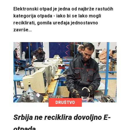
Elektronski otpad je jedna od najbrže rastućih
kategorija otpada - iako bi se lako mogli
reciklirati, gomila uređaja jednostavno
završe…
DRUŠTVO
Srbija ne reciklira dovoljno E-
otpada