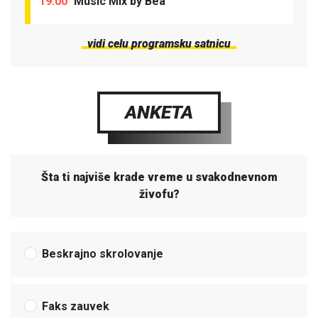
19:00
Music Mix by Bea
vidi celu programsku satnicu
ANKETA
Šta ti najviše krade vreme u svakodnevnom
živofu?
Beskrajno skrolovanje
Faks zauvek