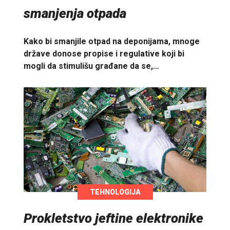
smanjenja otpada
Kako bi smanjile otpad na deponijama, mnoge
države donose propise i regulative koji bi
mogli da stimulišu građane da se,…
TEHNOLOGIJA
Prokletstvo jeftine elektronike