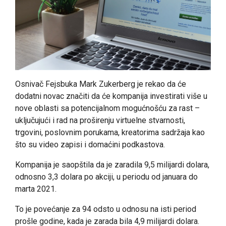
Osnivač Fejsbuka Mark Zukerberg je rekao da će
dodatni novac značiti da će kompanija investirati više u
nove oblasti sa potencijalnom mogućnošću za rast –
uključujući i rad na proširenju virtuelne stvarnosti,
trgovini, poslovnim porukama, kreatorima sadržaja kao
što su video zapisi i domaćini podkastova.
Kompanija je saopštila da je zaradila 9,5 milijardi dolara,
odnosno 3,3 dolara po akciji, u periodu od januara do
marta 2021.
To je povećanje za 94 odsto u odnosu na isti period
prošle godine, kada je zarada bila 4,9 milijardi dolara.