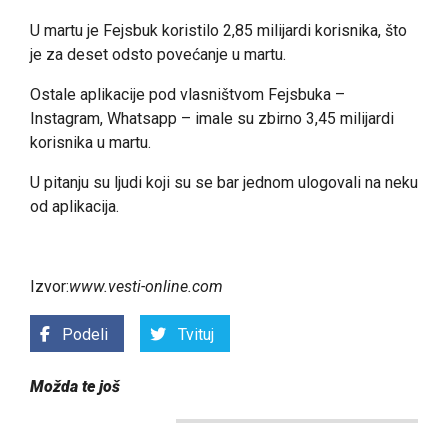
U martu je Fejsbuk koristilo 2,85 milijardi korisnika, što
je za deset odsto povećanje u martu.
Ostale aplikacije pod vlasništvom Fejsbuka –
Instagram, Whatsapp – imale su zbirno 3,45 milijardi
korisnika u martu.
U pitanju su ljudi koji su se bar jednom ulogovali na neku
od aplikacija.
Izvor:
www.vesti-online.com
Podeli
Tvituj
Možda te još