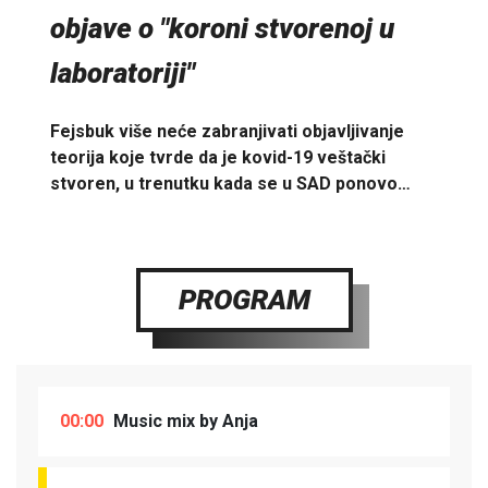
objave o "koroni stvorenoj u
laboratoriji"
Fejsbuk više neće zabranjivati objavljivanje
teorija koje tvrde da je kovid-19 veštački
stvoren, u trenutku kada se u SAD ponovo…
PROGRAM
00:00
Music mix by Anja