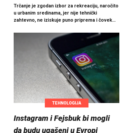
Trčanje je zgodan izbor za rekreaciju, naročito
u urbanim sredinama, jer nije tehnički
zahtevno, ne iziskuje puno priprema i čovek…
TEHNOLOGIJA
Instagram i Fejsbuk bi mogli
da budu ugašeni u Evropi