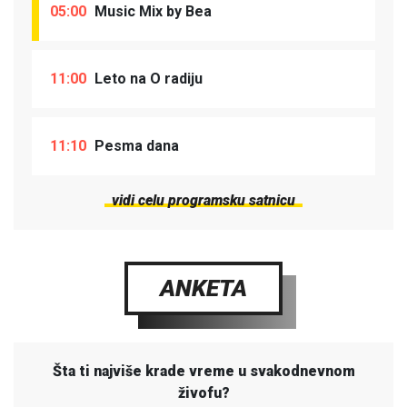
05:00
Music Mix by Bea
11:00
Leto na O radiju
11:10
Pesma dana
vidi celu programsku satnicu
ANKETA
Šta ti najviše krade vreme u svakodnevnom
živofu?