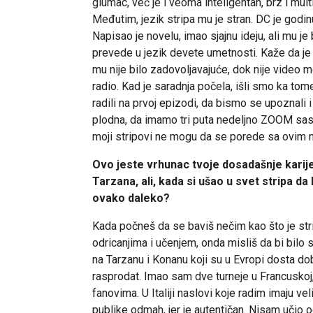
glumac, već je i veoma inteligentan, brz i multi
Međutim, jezik stripa mu je stran. DC je godinu
Napisao je novelu, imao sjajnu ideju, ali mu je
prevede u jezik devete umetnosti. Kaže da je pr
mu nije bilo zadovoljavajuće, dok nije video
radio. Kad je saradnja počela, išli smo ka to
radili na prvoj epizodi, da bismo se upoznali i
plodna, da imamo tri puta nedeljno ZOOM sas
moji stripovi ne mogu da se porede sa ovim n
Ovo jeste vrhunac tvoje dosadašnje karijere
Tarzana, ali, kada si ušao u svet stripa da 
ovako daleko?
Kada počneš da se baviš nečim kao što je stri
odricanjima i učenjem, onda misliš da bi bil
na Tarzanu i Konanu koji su u Evropi dosta dobr
rasprodat. Imao sam dve turneje u Francuskoj, 
fanovima. U Italiji naslovi koje radim imaju ve
publike odmah, jer je autentičan. Nisam učio