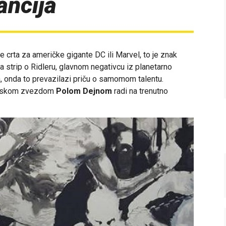
ancija
e crta za američke gigante DC ili Marvel, to je znak
ta strip o Ridleru, glavnom negativcu iz planetarno
 onda to prevazilazi priču o samomom talentu.
udskom zvezdom
Polom Dejnom
radi na trenutno