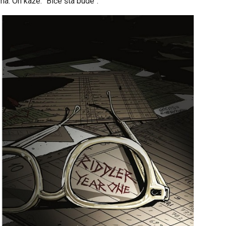
ma. On kaže: "Biće šta bude“.