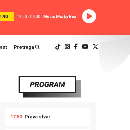
TNO
19:00 - 00:00
Music Mix by Bea
ast
Pretraga
PROGRAM
17:50
Prava stvar