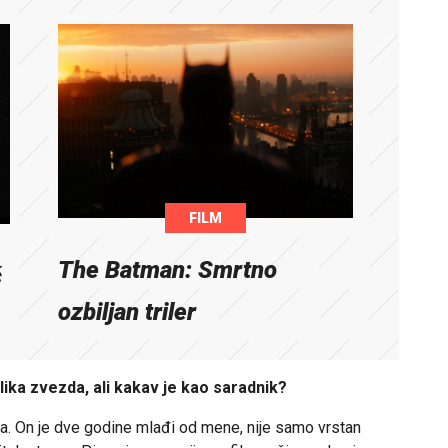
FILM
The Batman: Smrtno
ć
ozbiljan triler
ika zvezda, ali kakav je kao saradnik?
. On je dve godine mlađi od mene, nije samo vrstan