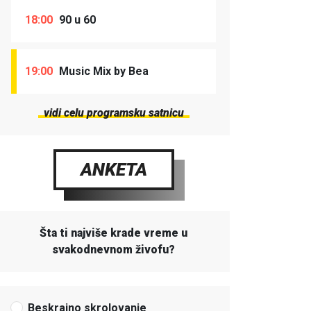
18:00
90 u 60
19:00
Music Mix by Bea
vidi celu programsku satnicu
ANKETA
Šta ti najviše krade vreme u
svakodnevnom živofu?
Beskrajno skrolovanje