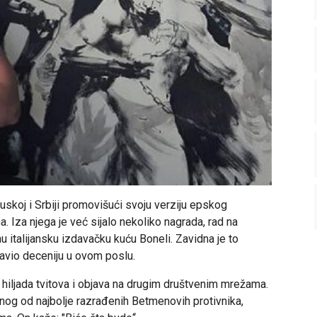
uskoj i Srbiji promovišući svoju verziju epskog
 Iza njega je već sijalo nekoliko nagrada, rad na
u italijansku izdavačku kuću Boneli. Zavidna je to
stavio deceniju u ovom poslu.
hiljada tvitova i objava na drugim društvenim mrežama.
og od najbolje razrađenih Betmenovih protivnika,