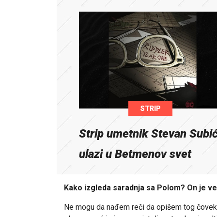
STRIP
Strip umetnik Stevan Subi
ulazi u Betmenov svet
Kako izgleda saradnja sa Polom? On je vel
Ne mogu da nađem reči da opišem tog čoveka