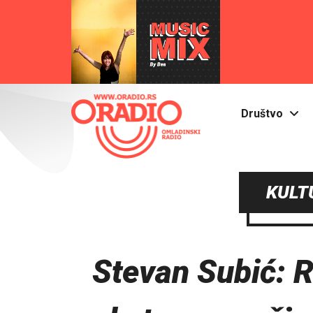
Društvo
KULT
Stevan Subić: R