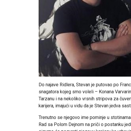
Do najave Ridlera, Stevan je putovao po Franc
snagatora kojeg smo voleli – Konana Varvarina.
Tarzanu i na nekoliko vrsnih stripova za čuven
karijera, imajući u vidu da je Stevan jedva sa
Trenutno se njegovo ime pominje u stotinama 
Rad sa Polom Dejnom na priči o postanku jedn