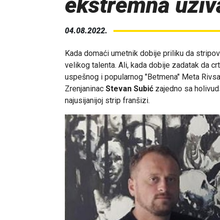
ekstremna uživ
04.08.2022.
Kada domaći umetnik dobije priliku da stripov
velikog talenta. Ali, kada dobije zadatak da cr
uspešnog i popularnog "Betmena" Meta Rivsa,
Zrenjaninac
Stevan Subić
zajedno sa holiv
najusijanijoj strip franšizi.