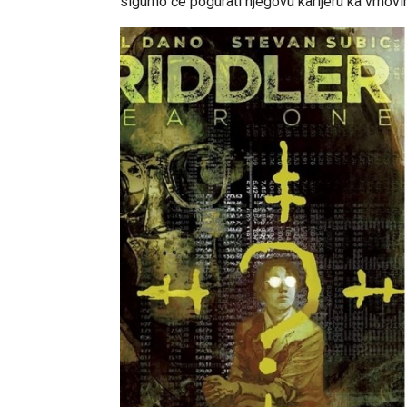
sigurno će pogurati njegovu karijeru ka vrhovi