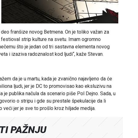
vni deo franšize novog Betmena. On je toliko važan za
ći festioval strip kulture na svetu. Imam ogromno
ečemu što je jedan od tri sastavna elementa novog
ta i izaziva radoznalost kod ljudi“, kaže Stevan.
ažem da je u martu, kada je zvanično najavljeno da će
iliona ljudi, jer je DC to promovisao kao eksluzivu na
a je publika načula da scenario piše Pol Dejno. Sada, u
govorio o stripu i gde su prestale špekulacije da li
o veći jer je sve to prošlo kroz hiljade medija.
ATI PAŽNJU