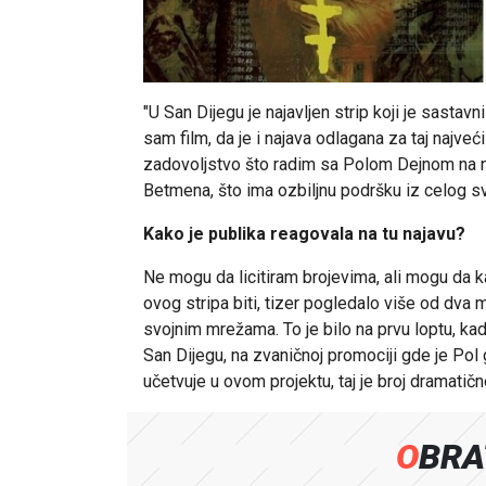
"U San Dijegu je najavljen strip koji je sasta
sam film, da je i najava odlagana za taj najve
zadovoljstvo što radim sa Polom Dejnom na n
Betmena, što ima ozbiljnu podršku iz celog sve
Kako je publika reagovala na tu najavu?
Ne mogu da licitiram brojevima, ali mogu da k
ovog stripa biti, tizer pogledalo više od dva m
svojnim mrežama. To je bilo na prvu loptu, kad
San Dijegu, na zvaničnoj promociji gde je Pol 
učetvuje u ovom projektu, taj je broj dramatičn
OBR