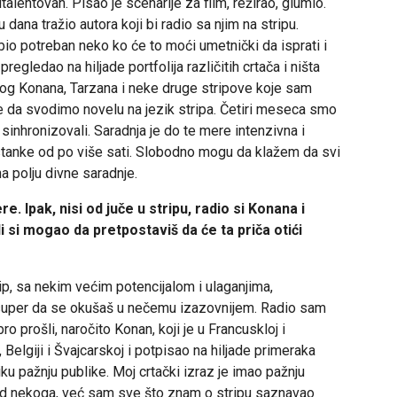
talentovan. Pisao je scenarije za film, režirao, glumio.
 dana tražio autora koji bi radio sa njim na stripu.
 bio potreban neko ko će to moći umetnički da isprati i
egledao na hiljade portfolija različitih crtača i ništa
 mog Konana, Tarzana i neke druge stripove koje sam
me da svodimo novelu na jezik stripa. Četiri meseca smo
 sinhronizovali. Saradnja je do te mere intenzivna i
tanke od po više sati. Slobodno mogu da klažem da svi
a polju divne saradnje.
. Ipak, nisi od juče u stripu, radio si Konana i
li si mogao da pretpostaviš da će ta priča otići
p, sa nekim većim potencijalom i ulaganjima,
o super da se okušaš u nečemu izazovnijem. Radio sam
o prošli, naročito Konan, koji je u Francuskloj i
Belgiji i Švajcarskoj i potpisao na hiljade primeraka
liku pažnju publike. Moj crtački izraz je imao pažnju
 od nekoga, već sam sve što znam o stripu saznavao