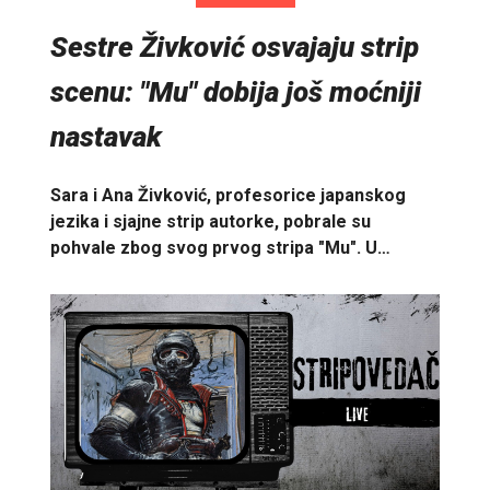
Sestre Živković osvajaju strip
scenu: "Mu" dobija još moćniji
nastavak
Sara i Ana Živković, profesorice japanskog
jezika i sjajne strip autorke, pobrale su
pohvale zbog svog prvog stripa "Mu". U…