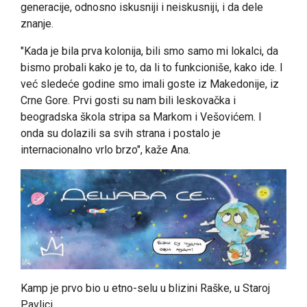
generacije, odnosno iskusniji i neiskusniji, i da dele
znanje.
"Kada je bila prva kolonija, bili smo samo mi lokalci, da
bismo probali kako je to, da li to funkcioniše, kako ide. I
već sledeće godine smo imali goste iz Makedonije, iz
Crne Gore. Prvi gosti su nam bili leskovačka i
beogradska škola stripa sa Markom i Vešovićem. I
onda su dolazili sa svih strana i postalo je
internacionalno vrlo brzo", kaže Ana.
Kamp je prvo bio u etno-selu u blizini Raške, u Staroj
Pavlici.