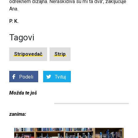
odreknem dizajna. Neraskidiva su mi ta dva", zaključuje
Ana.
P. K.
Tagovi
Stripovedač
Strip
Podeli
Tvituj
Možda te još
zanima: