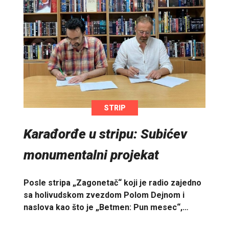
STRIP
Karađorđe u stripu: Subićev
monumentalni projekat
Posle stripa „Zagonetač“ koji je radio zajedno
sa holivudskom zvezdom Polom Dejnom i
naslova kao što je „Betmen: Pun mesec“,…