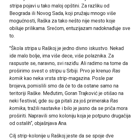
stripa pojavi u tako maloj opštini. Za razliku od
Beograda ili Novog Sada, koji pružaju mnogo više
mogućnosti, Raška za tako nešto nije mesto koje
obiluje prilikama. Srećom, entuzijazam nadoknađuje sve
to.
"Škola stripa u Raškoj je jedno divno iskustvo. Nekad
ide malo bolje, ima više dece, više polaznika. Za
raspuste se, naravno, svi raziđu. Ali radimo na tome da
proširimo svest o stripu u Srbiji. Prvo je krenuo
Ras
komik
kao neka vrsta strip-magazina. Posle par
brojeva, pomislili smo da će to da ostane samo na
teritoriji Raške. Međutim, Goran Trajković je otišao na
neki festival, gde su ga pitali za još primeraka
Ras
komika
, tražili nastavke i bilo je jasno da se priča mora
proširiti. Napravili smo koloniju koja je potpuno drugačija
od ostalih“, objašnjava Ana.
Cilj strip-kolonije u Raškoj jeste da se spoje dve