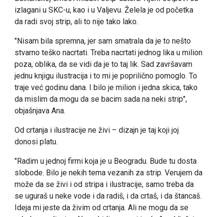
izlagani u SKC-u, kao i u Valjevu. Želela je od početka
da radi svoj strip, ali to nije tako lako.
"Nisam bila spremna, jer sam smatrala da je to nešto
stvarno teško nacrtati. Treba nacrtati jednog lika u milion
poza, oblika, da se vidi da je to taj lik. Sad završavam
jednu knjigu ilustracija i to mi je poprilično pomoglo. To
traje već godinu dana. I bilo je milion i jedna skica, tako
da mislim da mogu da se bacim sada na neki strip",
objašnjava Ana.
Od crtanja i ilustracije ne živi – dizajn je taj koji joj
donosi platu.
"Radim u jednoj firmi koja je u Beogradu. Bude tu dosta
slobode. Bilo je nekih tema vezanih za strip. Verujem da
može da se živi i od stripa i ilustracije, samo treba da
se uguraš u neke vode i da radiš, i da crtaš, i da štancaš.
Ideja mi jeste da živim od crtanja. Ali ne mogu da se