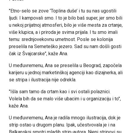
"Etno-selo se zove ’Toplina duše’ i tu su nas ugostili
ljudi. I kampovali smo. I to je bilo baš super, jer smo bili
u nekoj prijatnoj atmosferi, bilo je više mesta za crtanje,
više klupica, a i priroda je svima prijala. I tu smo imali
temu: srednjovekovnu umetnost. Posle se kolonija
preselila na Semeteško jezero. Sad su nam došli gosti
čak iz Švajcarske", kaže Ana.
U međuvremenu, Ana se preselila u Beograd, započela
karijeru u jednoj marketinškoj agenciji kao dizajnerka, ali
se stripa i ilustracija nije odrekla.
"Išla sam tamo da crtam kao i svi ostali polaznici.
Volela bih da se malo više ubacim i u organizaciju i to",
kaže Ana.
U međuvremenu, Ana je radila mnogo ilustracija, dok je
strip ostao u drugom planu. Ipak, učestvovala je i na
Balkanskoj smotri mladih strip-autora. Njeni stripovi su