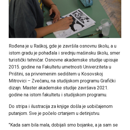
Rođena je u Raškoj, gde je završila osnovnu školu, a u
istom gradu je pohađala i srednju mašinsku školu, smer
turistički tehničar. Osnovne akademske studije upisuje
2015. godine na Fakultetu umetnosti Univerziteta u
Prištini, sa privremenim sedištem u Kosovskoj
Mitrovici – Zvečanu, na studijskom programu Grafički
dizajn. Master akademske studije završava 2021.
godine na istom fakultetu i studijskom programu.
Do stripa i ilustracija za knjige došla je uobičajenom
putanjom. Sve je počelo crtanjem u detinjstvu.
"Kada sam bila mala, dobijali smo bojanke, a ja sam se