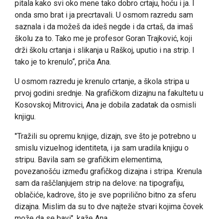
pitala kako svi oko mene tako dobro crtaju, hoću i ja. I
onda smo brat i ja precrtavali. U osmom razredu sam
saznala i da možeš da ideš negde i da crtaš, da imaš
školu za to. Tako me je profesor Goran Trajković, koji
drži školu crtanja i slikanja u Raškoj, uputio i na strip. I
tako je to krenulo“, priča Ana.
U osmom razredu je krenulo crtanje, a škola stripa u
prvoj godini srednje. Na grafičkom dizajnu na fakultetu u
Kosovskoj Mitrovici, Ana je dobila zadatak da osmisli
knjigu.
"Tražili su opremu knjige, dizajn, sve što je potrebno u
smislu vizuelnog identiteta, i ja sam uradila knjigu o
stripu. Bavila sam se grafičkim elementima,
povezanošću između grafičkog dizajna i stripa. Krenula
sam da raščlanjujem strip na delove: na tipografiju,
oblačiće, kadrove, što je sve poprilično bitno za sferu
dizajna. Mislim da su to dve najteže stvari kojima čovek
može da se bavi", kaže Ana.