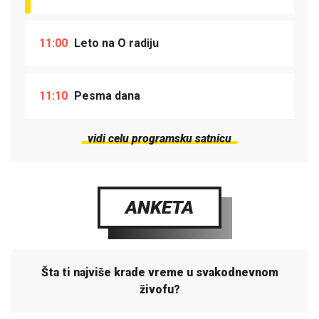
11:00
Leto na O radiju
11:10
Pesma dana
vidi celu programsku satnicu
ANKETA
Šta ti najviše krade vreme u svakodnevnom
živofu?