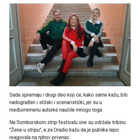
Sada spremaju i drugi deo koji će, kako same kažu, biti
nadograđen i stilski i scenaristički, jer su u
međuvremenu autorke naučile mnogo toga.
Na Somborskom strip festivalu one su održale tribinu
"Žene u stripu", a za Oradio kažu da je publika lepo
reagovala na njihov prvenac.