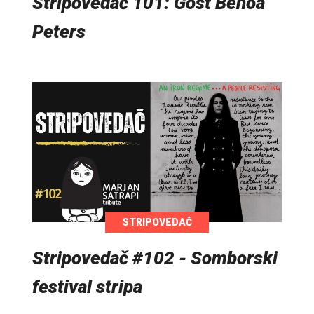
Stripovedač 101: Gost Benoa
Peters
STRIPOVEDAČ
Stripovedač #102 - Somborski
festival stripa