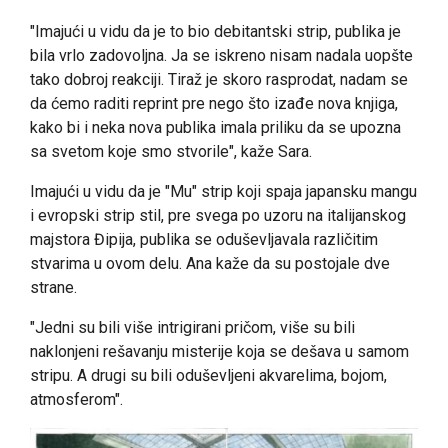
"Imajući u vidu da je to bio debitantski strip, publika je
bila vrlo zadovoljna. Ja se iskreno nisam nadala uopšte
tako dobroj reakciji. Tiraž je skoro rasprodat, nadam se
da ćemo raditi reprint pre nego što izađe nova knjiga,
kako bi i neka nova publika imala priliku da se upozna
sa svetom koje smo stvorile", kaže Sara.
Imajući u vidu da je "Mu" strip koji spaja japansku mangu
i evropski strip stil, pre svega po uzoru na italijanskog
majstora Đipija, publika se oduševljavala različitim
stvarima u ovom delu. Ana kaže da su postojale dve
strane.
"Jedni su bili više intrigirani pričom, više su bili
naklonjeni rešavanju misterije koja se dešava u samom
stripu. A drugi su bili oduševljeni akvarelima, bojom,
atmosferom".