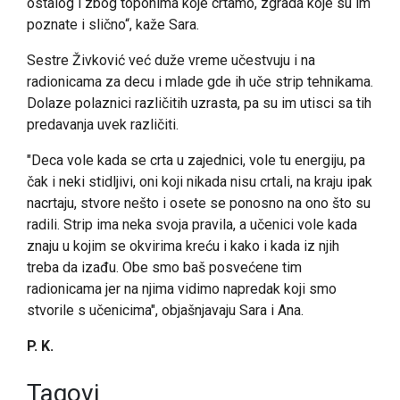
ostalog i zbog toponima koje crtamo, zgrada koje su im
poznate i slično“, kaže Sara.
Sestre Živković već duže vreme učestvuju i na
radionicama za decu i mlade gde ih uče strip tehnikama.
Dolaze polaznici različitih uzrasta, pa su im utisci sa tih
predavanja uvek različiti.
"Deca vole kada se crta u zajednici, vole tu energiju, pa
čak i neki stidljivi, oni koji nikada nisu crtali, na kraju ipak
nacrtaju, stvore nešto i osete se ponosno na ono što su
radili. Strip ima neka svoja pravila, a učenici vole kada
znaju u kojim se okvirima kreću i kako i kada iz njih
treba da izađu. Obe smo baš posvećene tim
radionicama jer na njima vidimo napredak koji smo
stvorile s učenicima", objašnjavaju Sara i Ana.
P. K.
Tagovi