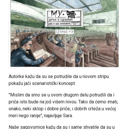
Autorke kažu da su se potrudile da u novom stripu
pokažu jači scenaristički koncept.
"Mislim da smo se u ovom drugom delu potrudili da i
priča isto bude na još višem nivou. Tako da ćemo imati,
onako, neki sklop i dobre priče, i dobrih crteža u većoj
meri nego ranije", najavljuje Sara.
Naše sagovornice kažu da su i same shvatile da su u