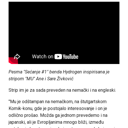
Pesma "Sećanje #1" benda Hydrogen inspirisana je
stripom "MU" Ane i Sare Živković
Strip im je za sada preveden na nemački i na engleski.
"Mu je odštampan na nemačkom, na štutgartskom
Komik-konu, gde je postojalo interesovanje i on je
odlično prošao. Možda ga jednom prevedemo i na
japanski, ali je Evropljanima mnogo bliži, između