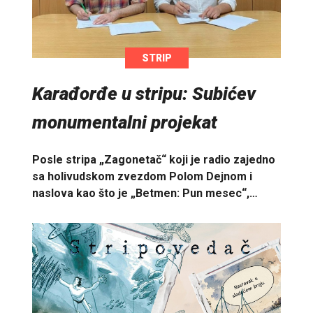
STRIP
Karađorđe u stripu: Subićev
monumentalni projekat
Posle stripa „Zagonetač“ koji je radio zajedno
sa holivudskom zvezdom Polom Dejnom i
naslova kao što je „Betmen: Pun mesec“,…