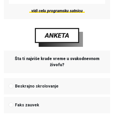
vidi celu programsku satnicu
ANKETA
Šta ti najviše krade vreme u svakodnevnom
živofu?
Beskrajno skrolovanje
Faks zauvek