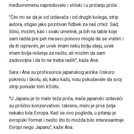
međuvremenu napredovale i stilski i u pričanju priče.
"Čini mi se da je od izdavača i od drugih kolega, strip
autora, stigao jako pozitivan fidbek za naš crtež. Sad,
lično, mislim, kao i svaki umetnik, ja bih na table koje
sam radila pre pet meseci ponovo mogla da se vratim i
da ih ispravim, jer uvek imam neku bolju ideju, uvek
imam bolja rešenja za nešto, ali mislim da sam
zadovoljna i da to ne treba raditi", kaže Ana.
Sara i Ana su profesorice japanskog jezika. Uskoro
pokreću i školu, ali, kako kažu, nisu pokušavale da svoj
strip ponude tom tržištu.
"U Japanu je to malo teža priča, inače japanski izdavači
su prilično konzervativni. Iskreno, meni je prva želja
nekako bila Evropa. Kad se ovo pogleda, u pitanju je
evropski format i nešto što bi možda bilo interesantnije
Evropi nego Japanu", kaže Ana.