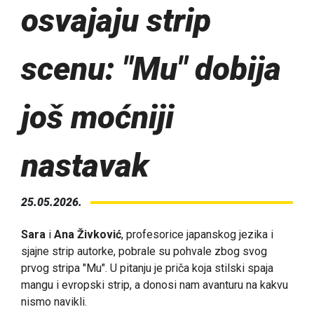
osvajaju strip
scenu: "Mu" dobija
još moćniji
nastavak
25.05.2026.
Sara
i
Ana Živković
, profesorice japanskog jezika i
sjajne strip autorke, pobrale su pohvale zbog svog
prvog stripa "Mu". U pitanju je priča koja stilski spaja
mangu i evropski strip, a donosi nam avanturu na kakvu
nismo navikli.