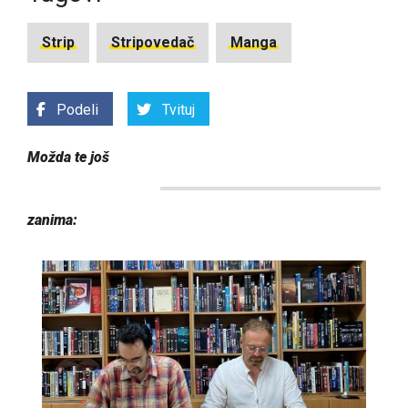
Strip
Stripovedač
Manga
Podeli
Tvituj
Možda te još
zanima: