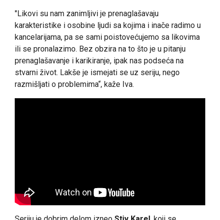
"Likovi su nam zanimljivi je prenaglašavaju
karakteristike i osobine ljudi sa kojima i inače radimo u
kancelarijama, pa se sami poistovećujemo sa likovima
ili se pronalazimo. Bez obzira na to što je u pitanju
prenaglašavanje i karikiranje, ipak nas podseća na
stvarni život. Lakše je ismejati se uz seriju, nego
razmišljati o problemima“, kaže Iva.
Seriju je dobrim delom izneo
Stiv Karel
, koji se