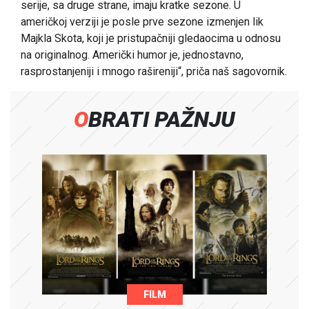
serije, sa druge strane, imaju kratke sezone. U
američkoj verziji je posle prve sezone izmenjen lik
Majkla Skota, koji je pristupačniji gledaocima u odnosu
na originalnog. Američki humor je, jednostavno,
rasprostanjeniji i mnogo rašireniji“, priča naš sagovornik.
OBRATI PAŽNJU
FILM