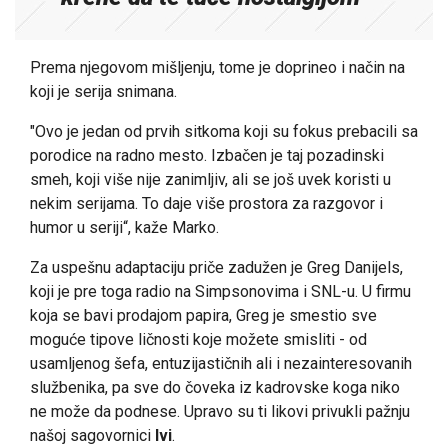
Prema njegovom mišljenju, tome je doprineo i način na
koji je serija snimana.
"Ovo je jedan od prvih sitkoma koji su fokus prebacili sa
porodice na radno mesto. Izbačen je taj pozadinski
smeh, koji više nije zanimljiv, ali se još uvek koristi u
nekim serijama. To daje više prostora za razgovor i
humor u seriji“, kaže Marko.
Za uspešnu adaptaciju priče zadužen je Greg Danijels,
koji je pre toga radio na Simpsonovima i SNL-u. U firmu
koja se bavi prodajom papira, Greg je smestio sve
moguće tipove ličnosti koje možete smisliti - od
usamljenog šefa, entuzijastičnih ali i nezainteresovanih
službenika, pa sve do čoveka iz kadrovske koga niko
ne može da podnese. Upravo su ti likovi privukli pažnju
našoj sagovornici
Ivi
.