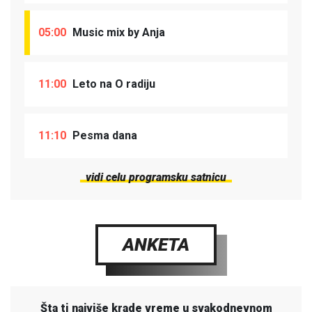
05:00
Music mix by Anja
11:00
Leto na O radiju
11:10
Pesma dana
vidi celu programsku satnicu
ANKETA
Šta ti najviše krade vreme u svakodnevnom