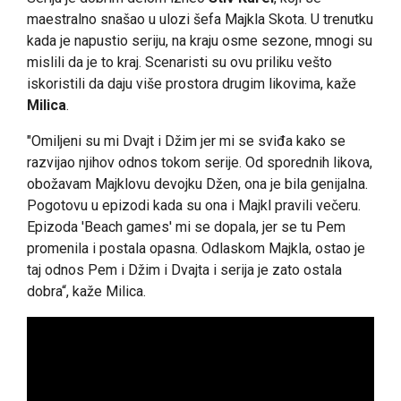
maestralno snašao u ulozi šefa Majkla Skota. U trenutku
kada je napustio seriju, na kraju osme sezone, mnogi su
mislili da je to kraj. Scenaristi su ovu priliku vešto
iskoristili da daju više prostora drugim likovima, kaže
Milica
.
"Omiljeni su mi Dvajt i Džim jer mi se sviđa kako se
razvijao njihov odnos tokom serije. Od sporednih likova,
obožavam Majklovu devojku Džen, ona je bila genijalna.
Pogotovu u epizodi kada su ona i Majkl pravili večeru.
Epizoda 'Beach games' mi se dopala, jer se tu Pem
promenila i postala opasna. Odlaskom Majkla, ostao je
taj odnos Pem i Džim i Dvajta i serija je zato ostala
dobra“, kaže Milica.