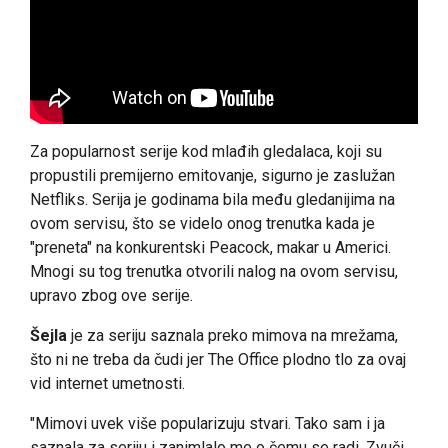
Za popularnost serije kod mlađih gledalaca, koji su
propustili premijerno emitovanje, sigurno je zaslužan
Netfliks. Serija je godinama bila među gledanijima na
ovom servisu, što se videlo onog trenutka kada je
"preneta" na konkurentski Peacock, makar u Americi.
Mnogi su tog trenutka otvorili nalog na ovom servisu,
upravo zbog ove serije.
Šejla
je za seriju saznala preko mimova na mrežama,
što ni ne treba da čudi jer The Office plodno tlo za ovaj
vid internet umetnosti.
"Mimovi uvek više popularizuju stvari. Tako sam i ja
saznala za seriju i zanimlalo me o čemu se radi. Zvuči