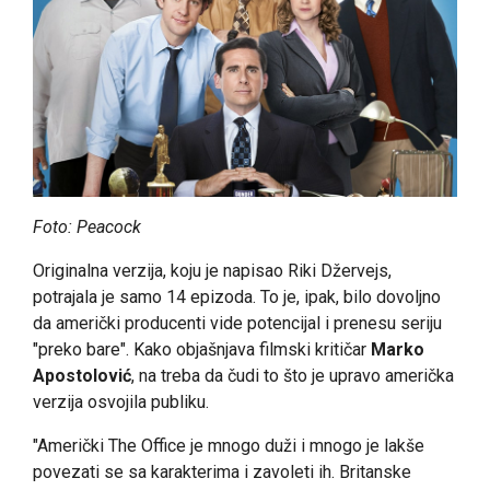
Foto: Peacock
Originalna verzija, koju je napisao Riki Džervejs,
potrajala je samo 14 epizoda. To je, ipak, bilo dovoljno
da američki producenti vide potencijal i prenesu seriju
"preko bare". Kako objašnjava filmski kritičar
Marko
Apostolović
, na treba da čudi to što je upravo američka
verzija osvojila publiku.
"Američki The Office je mnogo duži i mnogo je lakše
povezati se sa karakterima i zavoleti ih. Britanske