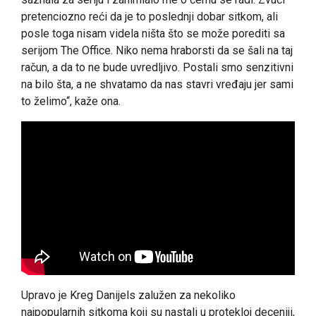
pretenciozno reći da je to poslednji dobar sitkom, ali
posle toga nisam videla ništa što se može porediti sa
serijom The Office. Niko nema hraborsti da se šali na taj
račun, a da to ne bude uvredljivo. Postali smo senzitivni
na bilo šta, a ne shvatamo da nas stavri vređaju jer sami
to želimo“, kaže ona.
Upravo je Kreg Danijels zalužen za nekoliko
najpopularnih sitkoma koji su nastali u protekloj deceniji,