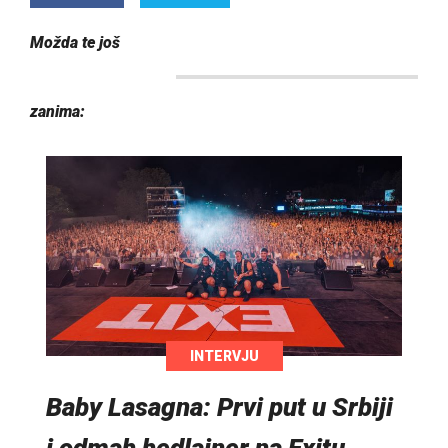
Možda te još
zanima:
INTERVJU
Baby Lasagna: Prvi put u Srbiji
i odmah hedlajner na Exitu