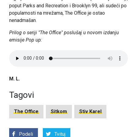
poput Parks and Recreation i Brooklyn 99, ali sudeći po
popularnosti na mrežama, The Office je ostao
nenadmašan.
Prilog o seriji "The Office" poslušaj u novom izdanju
emisije Pop up:
M. L.
Tagovi
The Office
Sitkom
Stiv Karel
Podeli
Tvituj