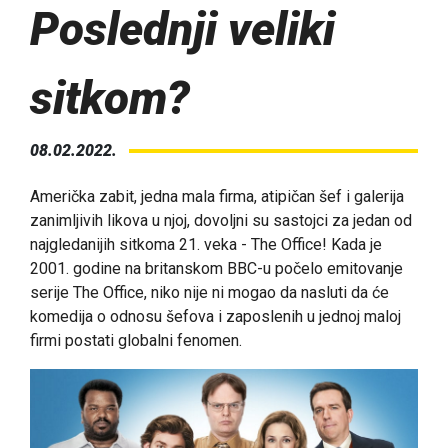
Poslednji veliki
sitkom?
08.02.2022.
Američka zabit, jedna mala firma, atipičan šef i galerija
zanimljivih likova u njoj, dovoljni su sastojci za jedan od
najgledanijih sitkoma 21. veka - The Office! Kada je
2001. godine na britanskom BBC-u počelo emitovanje
serije The Office, niko nije ni mogao da nasluti da će
komedija o odnosu šefova i zaposlenih u jednoj maloj
firmi postati globalni fenomen.