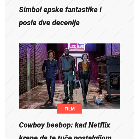
Simbol epske fantastike i
posle dve decenije
FILM
Cowboy beebop: kad Netflix
krene da te tuče nostalgijom